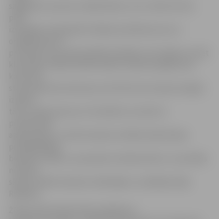
sagaidām tos jaunos māksliniekus, kuru vārds vēl nav
plaši
izskanējis. Visaugstāk vērtējam priekšnesumus ar
oriģinālmūziku –
prioritāte nav profesionālās kvalitātes, bet spēja uzrunāt
klausītāju. Dalība folkfestivālā ir lieliska iespēja tiem,
kam pūrā
stāv sarakstītas dziesmas, bet līdz šim nav bijusi iespēja
izpildīt
tās uz lielās skatuves. Festivālā to var darīt ar
profesionālu
apskaņošanu,» vērtē Studentu folkfestivāla žūrijas
priekšsēdētājs
biedrības «Bērnu un jauniešu mūzikas klubs» un privātās
mūzikas
skolas «BJMK rokskola» dibinātājs un vadītājs Endijs
Rožkalns.
Žūrija tradicionāli vērtēs izpildījuma