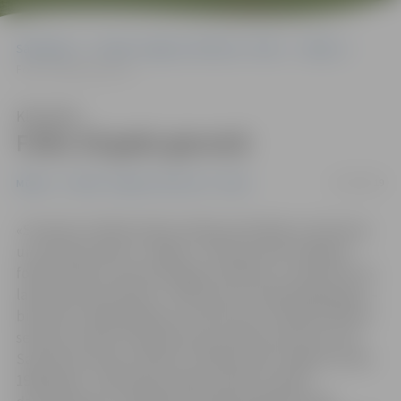
Sākumlapa
Portāla “Jelgavas Vēstnesis” arhīvs
Mūzika
Folks 30 gadu garumā
Klausīties
Folks 30 gadu garumā
12/02/2019
Mūzika
Portāla “Jelgavas Vēstnesis” arhīvs
«Studentu folkfestivāla tradīcija attīstījās no dziesmas
un mūzikas dienas «Jelgava – 86» jeb pirmā Jelgavas
folkfestivāla, kas deva iespēju satikties un izpausties tā
laika latviešu bardiem. Tolaik koncerti bija bezgala gari –
bija tāds unikāls gadījums, kad koncerts sākās pulksten
septiņos vakarā un ilga līdz pat pulksten pieciem rītā.
Savukārt pirmais Studentu folkfestivāls Jelgavā notika
1990. gadā – sākotnēji tas galvenokārt pulcēja