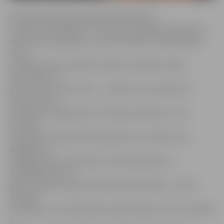
Pieteikties dalībai jubilejas folkfestivālā
var līdz 25. februārim, un arī šoreiz tajā īpaši tiks izcelts
akustiskais izpildījums. Jaunie mūziķi un dziesminieki
savos
priekšnesumos aicināti izmantot akustiskos stīgu
instrumentus –
ģitāru, kokli, vijoli, čellu –, pūšamos un perkusīvos
instrumentus,
akordeonu, pieļaujams arī bungu komplekts. Taču
festivāla
koncepcija neatbalsta fonogrammas, sintezatorus,
digitālas un
analogas skaņas apstrādes. «Mēs lepojamies ar
dalībniekiem, kuri
gadu no gada izkopuši folkfestivāla tradīciju – ikreiz,
izskanot
festivālam, no jauna gūstam apliecinājumu, ka šī tradīcija
ir