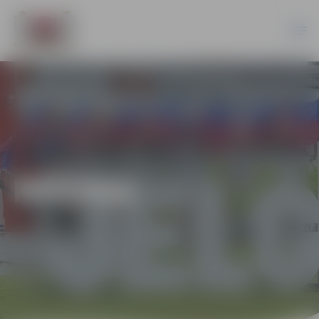
MŪZIKA