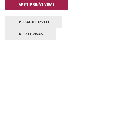
APSTIPRINĀT VISAS
PIELĀGOT IZVĒLI
ATCELT VISAS
Kontakti
Jelgavas valstpilsētas pašvaldība
Lielā iela 11, Jelgava, LV-3001
+371 63005522
pasts@jelgava.lv