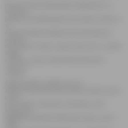
jāturpina. Folkfestivālā piedalās arī jelgavnieki, kuri
studē citās
pilsētās, kā arī pēdējos gados pulcē topošos studentus,»
tā
A.Prūse. Piedalīties jubilejas koncertā aicināti jaunie
dzejnieki,
dziesminieki un mūziķi – grupas, solisti, dueti –, kam būs
iespēja
uzstāties uz vienas no divām festivāla skatuvēm –
«Svece» un
«Dzirksts».
Šā gada festivāla muzikālie viesi un arī
žūrijas komisijas pārstāvji būs mūziķe un kokles virtuoze
Latvīte
Cirse, mūziķis un komponists Jānis Aišpurs, kā arī
folkfestivāla
ilggadējais vadītājs Ēriks Palkavnieks ar grupu «ApmJ».
«Īpaši