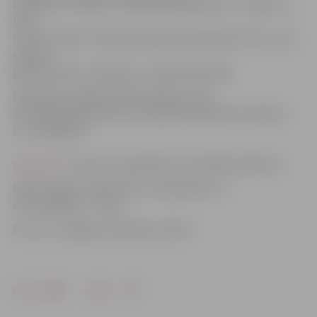
kvalitāti un tehniku, māksliniecisko gaumi un skatuves
tēlu,
izvirzot balvas «Dziesminieks 2019» ieguvēju, bet to, kas
saņems
galveno balvu, kā ierasts, noteiks klausītāji.
Pieteikties dalībai folkfestivālā var līdz
25. februāra pulksten 15, aizpildot pieteikuma anketu
LLU mājaslapā
www.llu.lv
. Turpat var iepazīties ar festivāla nolikumu.
Ieejas maksa studentiem un skolēniem ir 2
eiro, pārējiem – 3 eiro.
Foto: no «Jelgavas Vēstneša» arhīva
Drukāt
Dalīties