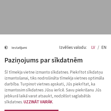
Izvēlies valodu:
LV
EN
Iestatījumi
Paziņojums par sīkdatnēm
Šī tīmekļa vietne izmanto sīkdatnes. Piekrītot sīkdatņu
izmantošanai, tiks nodrošināta tīmekļa vietnes optimāla
darbība. Turpinot vietnes apskati, Jūs piekrītat, ka
izmantosim sīkdatnes Jūsu ierīcē. Savu piekrišanu Jūs
jebkurā laikā varat atsaukt, nodzēšot saglabātās
sīkdatnes.
UZZINĀT VAIRĀK
.