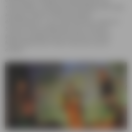
dziesminiekus ar ģitārām, bet gadu gaitā festivāls
transformējies, un dalībnieku vidū parādās arvien vairāk
ansambļu. Studentu folkfestivāla spēks ir
demokrātiskumā – tas ir atvērts ikvienam,» stāsta LLU
Studentu kluba vadītāja Anita Prūse. 27. februārī
pulksten 18 Jelgavas pils Aulā notiks 30. Studentu
folkfestivāla koncerts «Man ir viena sirds, sauciet,
dzirdēs!».