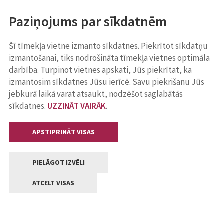
Paziņojums par sīkdatnēm
Šī tīmekļa vietne izmanto sīkdatnes. Piekrītot sīkdatņu
izmantošanai, tiks nodrošināta tīmekļa vietnes optimāla
darbība. Turpinot vietnes apskati, Jūs piekrītat, ka
izmantosim sīkdatnes Jūsu ierīcē. Savu piekrišanu Jūs
jebkurā laikā varat atsaukt, nodzēšot saglabātās
sīkdatnes.
UZZINĀT VAIRĀK
.
APSTIPRINĀT VISAS
PIELĀGOT IZVĒLI
ATCELT VISAS