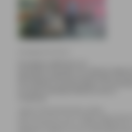
www.jelgavasvestnesis.lv
Vai iespējams spēlēt šahu ar 12
pretiniekiem vienlaicīgi? Jā! To apliecina Jelgavas
bibliotēkā aizvadītā šaha simultantspēle, kurā šah
Arturs Neikšāns vienlaicīgi spēlēja ar 12 pretiniek
tas izdevās, piedāvājam ielūkoties video un
fotogalerijā.
Jelgavas Zinātniskā bibliotēka sociālajos
tīklos ziņo, ka Arturs, kurš ir vienīgais Jelgavas Šaha k
biedrs ar lielmeistara titulu, vienlaicīgi spēlēja šahu ar
spēlētājiem. Jāpiebilst, ka viņš ir trešais labākais šah