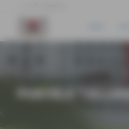
17.8 °C, 3.3 m/s, 61.1 %
JAUNUMI
PILSĒ
PORTĀLA “JELGAV