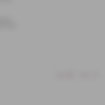
as šaha
js Latvijas
Drukāt
Dalīties