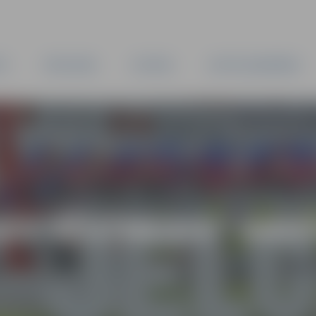
TA
PAŠVALDĪBA
IESTĀDES
KAPITĀLSABIEDRĪBAS
AS VĒSTNESIS” ARH