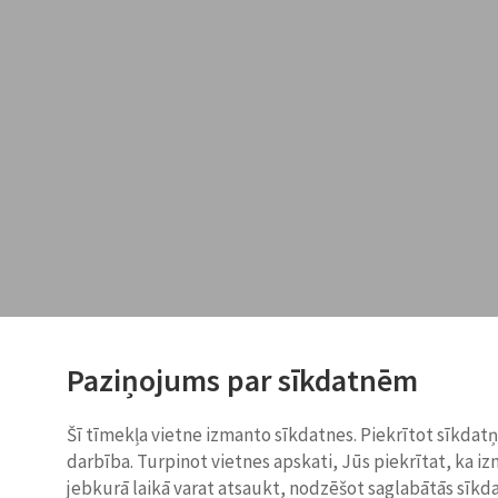
Paziņojums par sīkdatnēm
Šī tīmekļa vietne izmanto sīkdatnes. Piekrītot sīkdat
darbība. Turpinot vietnes apskati, Jūs piekrītat, ka i
jebkurā laikā varat atsaukt, nodzēšot saglabātās sīkd