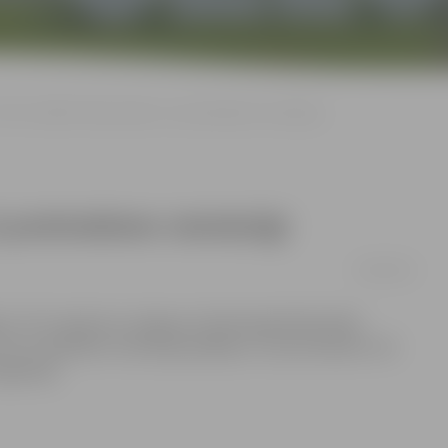
OTO un VIDEO: Šaha spēle ar 12 pretiniekiem vienlaicīgi
pretiniekiem vienlaicīgi
29/04/2015
i? Jā! To apliecina Jelgavas Zinātniskajā bibliotēkā
rturs Neikšāns vienlaicīgi spēlēja ar 12 pretiniekiem. Kā
galerijā.