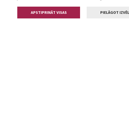
APSTIPRINĀT VISAS
PIELĀGOT IZVĒL
Kontakti
Jelgavas valstp
Lielā iela 11
+371 630055
pasts@jelga
2002-2026 jelgava.lv