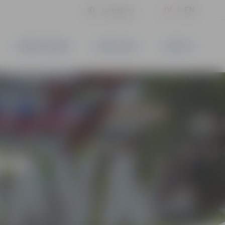
LV
EN
Iestatījumi
UZŅĒMĒJDARBĪBA
PAKALPOJUMI
KONTAKTI
ĪVS