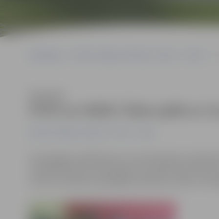
Sākumlapa
Portāla “Jelgavas Vēstnesis” arhīvs
Video
F
Klausīties
FOTO un VIDEO: Šaha spēle ar 12 
Portāla “Jelgavas Vēstnesis” arhīvs
Video
Vai iespējams spēlēt šahu ar 12 pretiniekiem vienlaicīg
aizvadītā šaha simultantspēle, kurā šaha lielmeistars A
viņam tas izdevās, piedāvājam ielūkoties video un foto