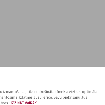
ņu izmantošanai, tiks nodrošināta tīmekļa vietnes optimāla
zmantosim sīkdatnes Jūsu ierīcē. Savu piekrišanu Jūs
atnes.
UZZINĀT VAIRĀK
.