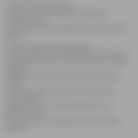
Latvijas stenda grāmatu sadaļa
iepazīstina ar latviešu literatūras tulkojumiem
svešvalodās, kā arī
grāmatu konkursā pērn godalgotās skaistākās latviešu
grāmatas.
Piedalīties starptautiskajā Gēteborgas
grāmatu gadatirgū, kas ir lielākais šāda veida pasākums
Ziemeļeiropā un notika pirms nepilna mēneša, Jelgavas
tipogrāfija
izvēlējusies, jo šeit Latvija bija galvenā viesa statusā.
Turklāt
šis pasākums šogad uzskatāms par lielāko Latviju
reprezentējošo
pasākumu ārvalstīs. Tā uzmanības lokā ir ne vien
grāmatniecības un
literatūras, bet arī nozīmīgi politiski un ekonomiski
jautājumi.