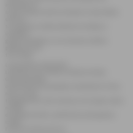
informāciju, ko
izvietot Latvijas stendā. Atturēšanās no tiešas dalības
saistīta ar
to, ka grāmatu izstādes lielākoties orientējas uz
izdevējiem,
grāmatu iespiedēju un citu interesentu dalība ir
pakārtota un nav
tik nozīmīga.
Latviju grāmatu tirgū pārstāv
Literatūras centrs, Grāmatu izdevēju asociācija,
Grāmatnieku ģilde,
izdevniecības, bet iespiedējus stendā pārstāv «Preses
nams» un mūsu
tipogrāfija. Mūsu valsts stends jau ceturto gadu veidots
no dabai
draudzīga materiāla – gofrētā kartona. Bet grāmatu
izstāde
Frakfurtē notiek jau 60. reizi.