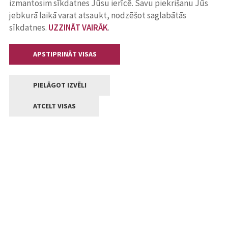
izmantosim sīkdatnes Jūsu ierīcē. Savu piekrišanu Jūs
jebkurā laikā varat atsaukt, nodzēšot saglabātās
sīkdatnes.
UZZINĀT VAIRĀK
.
APSTIPRINĀT VISAS
PIELĀGOT IZVĒLI
ATCELT VISAS
Kontakti
Jelgavas valstpilsētas pašvaldība