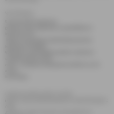
Anna Afanasjeva
Starptautiskā Frankfurtes
grāmatu tirgus dalībnieki un apmeklētāji var
iepazīties arī ar
Jelgavas tipogrāfijas piedāvātajām grāmatu
iespiešanas iespējām.
Atšķirībā no iepriekšējiem gadiem uzņēmums
izstādē piedalās netiešā
veidā – ar pieejamo pakalpojumu bukletu un citu
uzziņu
informāciju.
Uzņēmuma valdes loceklis Juris Sīlis
skaidro, ka pēc piedalīšanās grāmatu tirgū Gēteborgā uz
Vāciju
uzņēmums nolēmis nedoties, bet piedāvāt vien