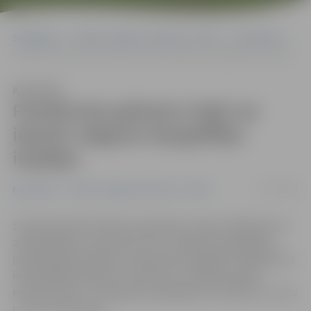
Sākumlapa
Portāla “Jelgavas Vēstnesis” arhīvs
Ekonomika
Frankfurtes grāmatu tirgū var iepazīt Jelgavas tipogrāfijas iespējas
Klausīties
Frankfurtes grāmatu tirgū var
iepazīt Jelgavas tipogrāfijas
iespējas
17/10/2008
Ekonomika
Portāla “Jelgavas Vēstnesis” arhīvs
Starptautiskā Frankfurtes grāmatu tirgus dalībnieki un
apmeklētāji var iepazīties arī ar Jelgavas tipogrāfijas
piedāvātajām grāmatu iespiešanas iespējām. Atšķirībā no
iepriekšējiem gadiem uzņēmums izstādē piedalās
netiešā veidā – ar pieejamo pakalpojumu bukletu un citu
uzziņu informāciju.