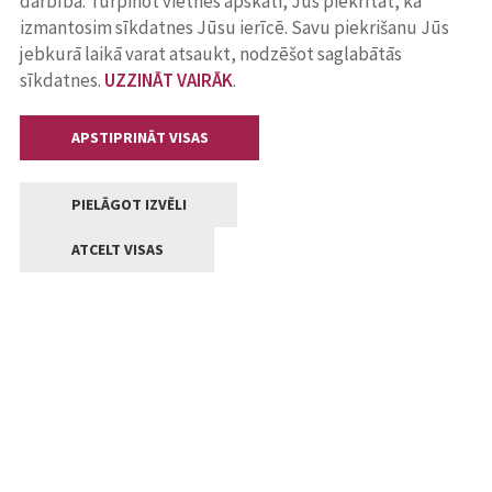
darbība. Turpinot vietnes apskati, Jūs piekrītat, ka
izmantosim sīkdatnes Jūsu ierīcē. Savu piekrišanu Jūs
jebkurā laikā varat atsaukt, nodzēšot saglabātās
sīkdatnes.
UZZINĀT VAIRĀK
.
APSTIPRINĀT VISAS
PIELĀGOT IZVĒLI
ATCELT VISAS
Kontakti