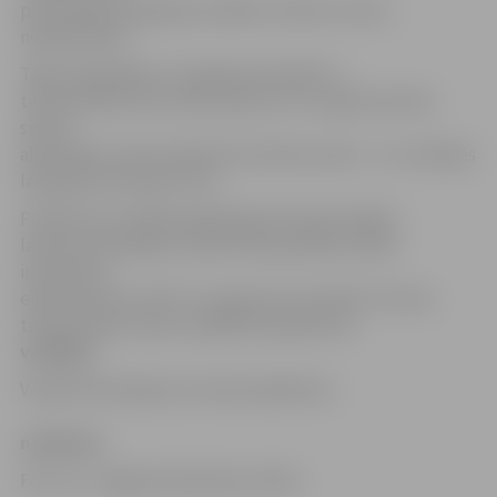
produkcijas tirgotājus iestāde «Kultūra» aicina
nepieteikties.
Tāpat tirgotājiem ir iespēja pretendēt uz
tirdzniecības vietu Pasta salā, kur 31. augustā notiks
sporta
aktivitātes, kā arī skvērā aiz kultūras nama – tur risināsies
labsajūtas festivāls «ESI».
Pieteikt savu dalību gadatirgū Hercoga Jēkaba
laukumā vai kādā no citām tirdzniecības vietām
interesenti
elektroniski var līdz 21. augustam vai kamēr ir brīvas
tirdzniecības vietas, aizpildot pieteikuma
veidlapu
.
Vairāk informācijas var atrast pasākuma
nolikumā
.
Foto: no «Jelgavas Vēstneša» arhīva