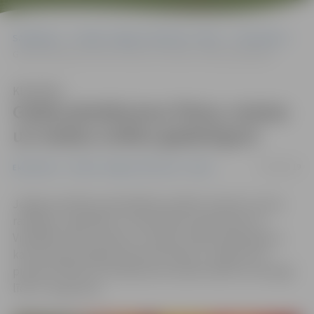
Sākumlapa
Portāla “Jelgavas Vēstnesis” arhīvs
Ekonomika
Gaida pieteikumus Piena, maizes un medus svētku gadatirgum
Klausīties
Gaida pieteikumus Piena, maizes
un medus svētku gadatirgum
05/08/2019
Ekonomika
Portāla “Jelgavas Vēstnesis” arhīvs
Jelgavas pilsētas pašvaldības iestāde «Kultūra» aicina
ražotājus, tirgotājus un amatniekus pieteikties 19.
Vispārējo Piena, maizes un medus svētku gadatirgum,
kas Hercoga Jēkaba laukumā notiks 31. augustā no
pulksten 9 līdz 16. Pieteikumus elektroniski var iesniegt
līdz 21. augustam.