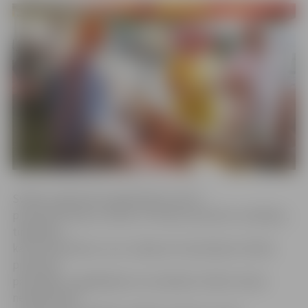
Svētku organizatori gadatirgum aicina
pieteikties piena, maizes un medus produktu ražotājus,
tirgotājus,
kā arī amatniekus, kuru ražojumi izmantojami minēto
produktu
pārstrādē, uzglabāšanā un servēšanā. Svētku tēmai
neatbilstošas