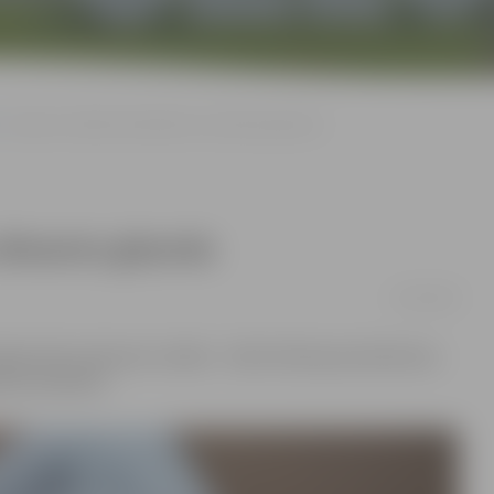
Ģimenes māksla karikatūrās un dimantu gleznās
 dimantu gleznās
13/01/2019
elgavnieku ģimenes izstāde – Alda Feldmaņa karikatūras
nas dvēselei».