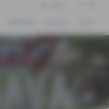
LV
EN
Iestatījumi
UZŅĒMĒJDARBĪBA
PAKALPOJUMI
KONTAKTI