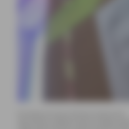
Gleznošanas entuziasts A.Feldmanis ir bijušais Valsts
ugunsdzēsības un glābšanas dienesta Zemgales reģio
Jelgavas daļas komandieris, tādēļ viņa radītās karikat