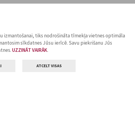
ņu izmantošanai, tiks nodrošināta tīmekļa vietnes optimāla
zmantosim sīkdatnes Jūsu ierīcē. Savu piekrišanu Jūs
atnes.
UZZINĀT VAIRĀK
.
I
ATCELT VISAS
Klientu apkalpošana
ilsētas pašvaldība
Darba laiks
, Jelgava, LV-3001
Pirmdienās
8.00 - 18.00