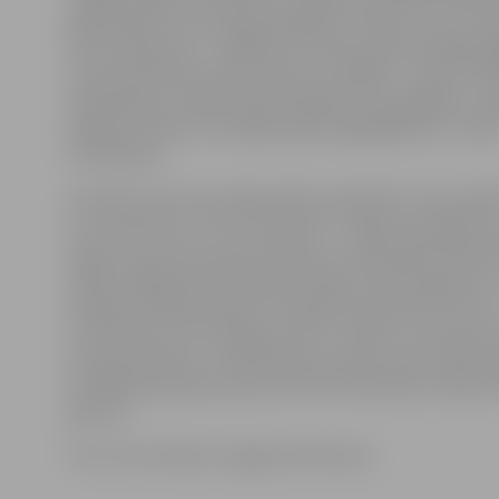
galvenokārt caurvij ugunsdzēsēju tematika. «Visu mūž
radu karikatūras – lielākoties tās skar ugunsdzēsēju 
Savas karikatūras īpaši neesmu izstādījis – vienreiz tās
apskatāmas Latvijas Ugunsdzēsības muzejā Rīgā, un ša
apkopoti darbi, kas šo gadu gaitā saglabājušies,» stāst
A.Feldmanis.
Savukārt viņa sievas Aijas darba materiāls ir mazas pērl
kuru diametrs ir 2,5×2,5 milimetri. «Sākumā es gleznoj
sapratu, ka tā nav mana tehnika, un Aldim gleznošan
labāk. Tādēļ kopš 2017. gada veidoju dimantu gleznas, 
audekla līmējot pērlītes, kas gaismas ietekmē mirdz,»
A.Feldmane. Viņa neslēpj, ka tas ir smalks un skrupulo
prasa pacietību, un sākotnēji tas nemaz neesot bijis vie
Izstādē apskatāmas aptuveni 20 A.Feldmanes radītas
gleznas.
Foto: Ivars Veiliņš/«Jelgavas Vēstnesis»