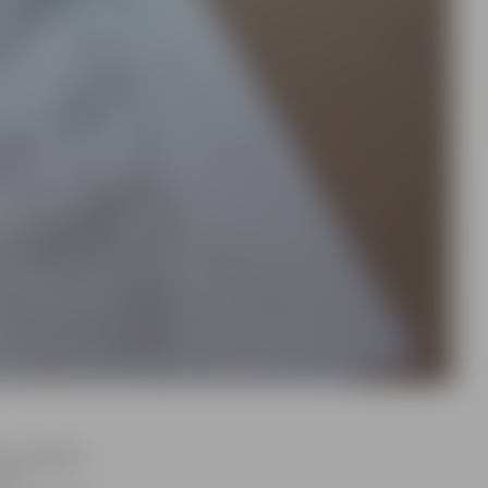
na brigādes
ūras