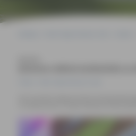
Sākumlapa
Portāla “Jelgavas Vēstnesis” arhīvs
Izstādes
Klausīties
Ģimenes māksla karikatūrās un
Izstādes
Portāla “Jelgavas Vēstnesis” arhīvs
Līdz 31. janvārim Jelgavas kultūras namā apskatāma j
«Ar smaidu pa dzīvi» un Aijas Feldmanes «Dimantu glez