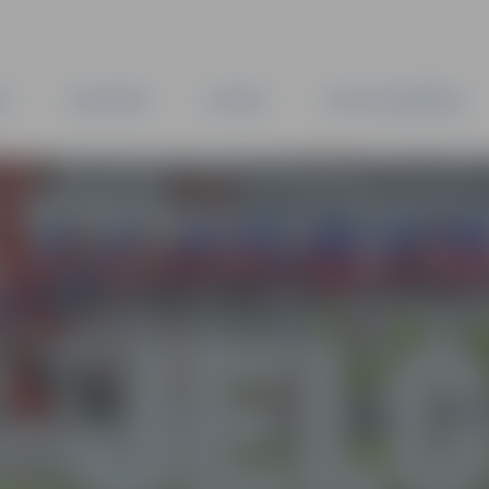
TA
PAŠVALDĪBA
IESTĀDES
KAPITĀLSABIEDRĪBAS