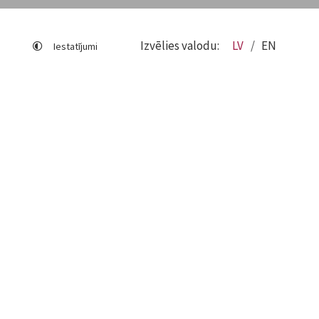
Izvēlies valodu:
LV
EN
Iestatījumi
Lapas karte
Viegli lasīt
Sociālo mediju lietošana