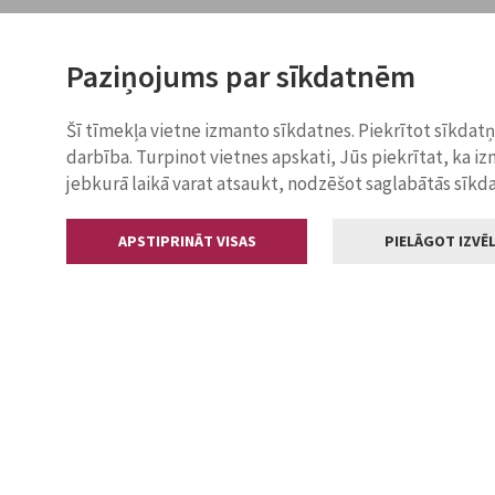
Paziņojums par sīkdatnēm
Šī tīmekļa vietne izmanto sīkdatnes. Piekrītot sīkdat
darbība. Turpinot vietnes apskati, Jūs piekrītat, ka i
jebkurā laikā varat atsaukt, nodzēšot saglabātās sīkd
APSTIPRINĀT VISAS
PIELĀGOT IZVĒL
Kontakti
Jelgavas valstp
Lielā iela 11