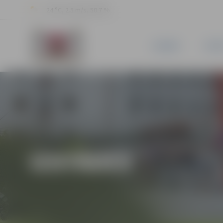
24 °C, 2.5 m/s, 50.7 %
JAUNUMI
PILSĒ
IZSTĀDES