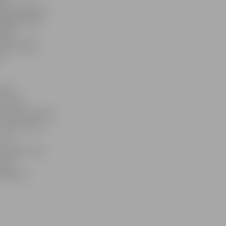
u pa bišķītim
glābēju tēmu.
 bija
jā izstādē
a
ītes,
u, taču
a padodas daudz
ar pinceti uz
 tā
zs darbs, kas
gli.
 dimantu