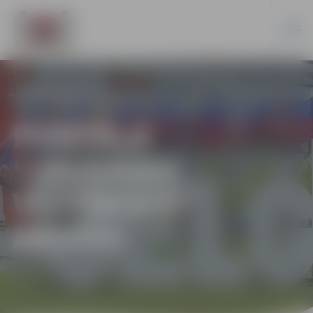
PORTĀLA
“JELGAVAS
VĒSTNESIS”
ARHĪVS