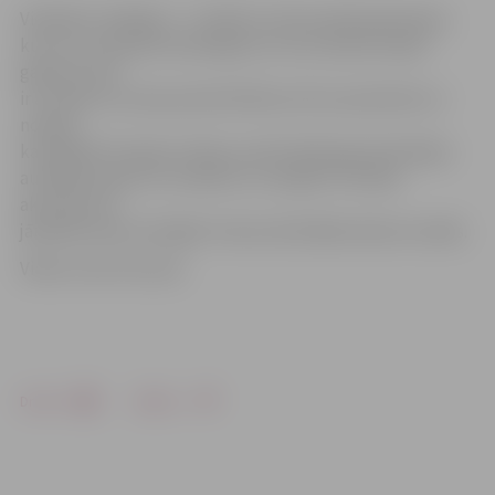
Viedokļi ir atšķirīgi – ir cilvēki, kuriem patīk pārmaiņas,
kurus uzrunā pils senatnīgums un kuri pilī jūt īpašu
gaisotni, bet
ir arī tādi, kuri pie jaunās kārtības vēl nav pieraduši un
norāda,
ka kafejnīcā ir garas rindas, jo pilī mācās gan Ģimnāzijas
audzēkņi, gan LLU studenti, un telpās ir tik laba
akustika, ka
jāmeklē veidi, kā slāpēt troksni aktīvākās darba stundās.
Video: Austris Auziņš
Drukāt
Dalīties