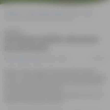
Sākumlapa
Portāla “Jelgavas Vēstnesis” arhīvs
Video
Ģimnāzijas kolektīvs sāk pierast pie pārmaiņām
Klausīties
Ģimnāzijas kolektīvs sāk pierast
pie pārmaiņām
27/09/2016
Portāla “Jelgavas Vēstnesis” arhīvs
Video
Nepilnu mēnesi Jelgavas Valsts ģimnāzijas kolektīvs
mācās un strādā Jelgavas pils telpās, ko par savām mājām
sauks turpmākos divus gadus, kamēr skolas ēkā Mātera
ielā tiks veikta renovācija. Portāls
www.jelgavasvestnesis.lv piedāvā videosižetu par to, kā
skolēni un skolotāji iejutušies pilī.