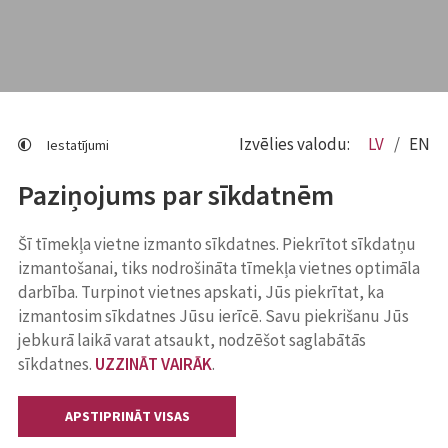
Izvēlies valodu:
LV
EN
Iestatījumi
Paziņojums par sīkdatnēm
Šī tīmekļa vietne izmanto sīkdatnes. Piekrītot sīkdatņu
izmantošanai, tiks nodrošināta tīmekļa vietnes optimāla
darbība. Turpinot vietnes apskati, Jūs piekrītat, ka
izmantosim sīkdatnes Jūsu ierīcē. Savu piekrišanu Jūs
jebkurā laikā varat atsaukt, nodzēšot saglabātās
sīkdatnes.
UZZINĀT VAIRĀK
.
APSTIPRINĀT VISAS