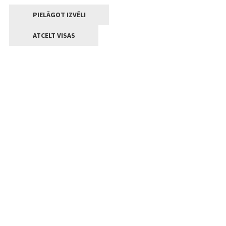
PIELĀGOT IZVĒLI
ATCELT VISAS
Kontakti
Jelgavas valstpilsētas pašvaldība
Lielā iela 11, Jelgava, LV-3001
+371 63005522
pasts@jelgava.lv
Klientu apkalpošana