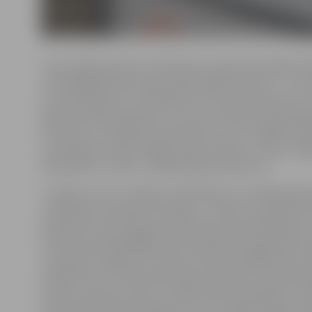
«Šos mākslas darbus ievērojām Latvijas Nacionālās bib
rīkotajā Bibliotēku ideju tirgū šā gada sākumā – tur s
pašu mākslinieci Lieni Kābeli, kura turpat milimetru 
gatavoja kārtējo grāmatu orimoto tehnikā. Šīs grāmatas
skaistas un uzmanību piesaistošas, ka uzrunājām māks
rezervējām izstādi Jelgavā zinību mēnesī,» stāsta Jel
bibliotēkas «Zinītis» vadītāja Baiba Karčevska.
Izstādes autore L.Kābele strādā Ogres Centrālajā bibl
nodarbojas ar grāmatu labošanu – atjauno visvairāk las
grāmatas, kā arī sagatavo lasīšanai jaunās. Māksliniece 
veidu kā nevajadzīgajām jeb makulatūras grāmatām i
izmantojot origami un orimoto tehnikas. Māksliniece at
dažādu formu locīšanai jāizvēlas pareizās formas grām
pareizo lappušu skaitu, noteikta biezuma lapām. Jo pl
zīmējums veidosies lēnāk, bet var izstrādāt sīkākas ni