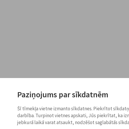
Paziņojums par sīkdatnēm
Šī tīmekļa vietne izmanto sīkdatnes. Piekrītot sīkdat
darbība. Turpinot vietnes apskati, Jūs piekrītat, ka i
jebkurā laikā varat atsaukt, nodzēšot saglabātās sīkd