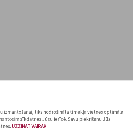
ņu izmantošanai, tiks nodrošināta tīmekļa vietnes optimāla
zmantosim sīkdatnes Jūsu ierīcē. Savu piekrišanu Jūs
atnes.
UZZINĀT VAIRĀK
.