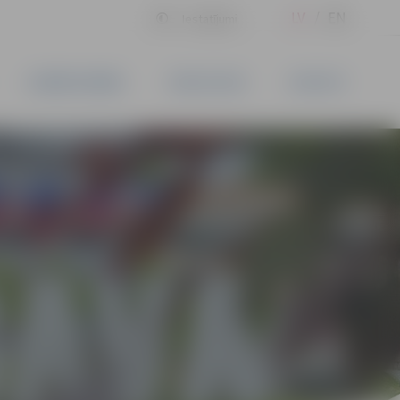
LV
EN
Iestatījumi
UZŅĒMĒJDARBĪBA
PAKALPOJUMI
KONTAKTI