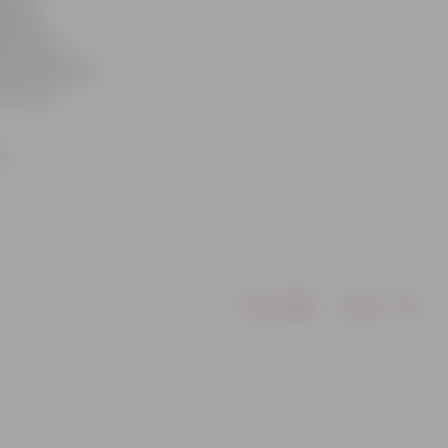
rāmata,
ā forma ir
ebūtu redzams,
ntu, kas
e
Drukāt
Dalīties