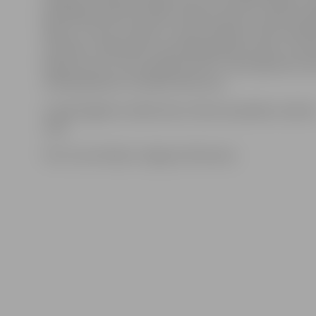
Būtiskākie darba rīki šādu mākslas darbu izveidei ir g
šķēres, zīmulis, lineāls un neass skalpelis. Kad noteikt
izveidota, māksliniece apstrādā grāmatas vāku, lai n
kāda autora un satura grāmata tā ir. Tad izdekorē ar le
nofiksē grāmatu noteiktā atvērumā.
Izstādi bagātina mākslinieces Alises Kopštāles veidoti
ziedi.
Foto: Ivars Veiliņš/«Jelgavas Vēstnesis»