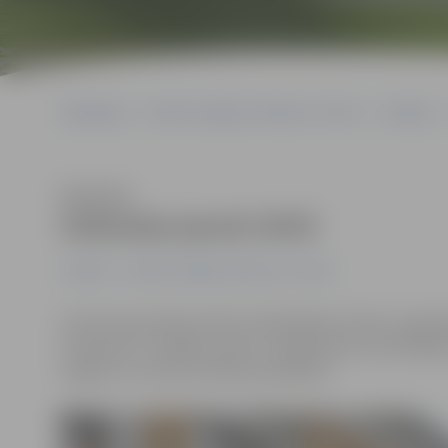
Sākumlapa
Portāla “Jelgavas Vēstnesis” arhīvs
Izstādes
Klausīties
Grāmatas jaunā vērtē
Izstādes
Portāla “Jelgavas Vēstnesis” arhīvs
Līdz 28. septembrim bērnu bibliotēkā «Zinītis» apska
otrā dzīve». Izstādes autore ir māksliniece Liene Kābe
origami un orimoto tehniku palīdzību.