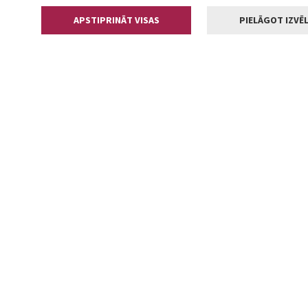
APSTIPRINĀT VISAS
PIELĀGOT IZVĒL
Kontakti
Jelgavas valstp
Lielā iela 11
+371 630055
pasts@jelga
2002-2026 jelgava.lv