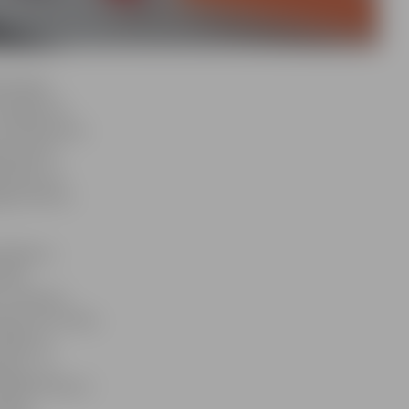
liotēkas
astapām arī
pa milimetram
 bija tik
linieci un
gavas bērnu
iotēkā un
ītās
ir atradusi
edot otro mūžu,
klāj, ka
atas – ar
ānāka lapa, jo
anses.