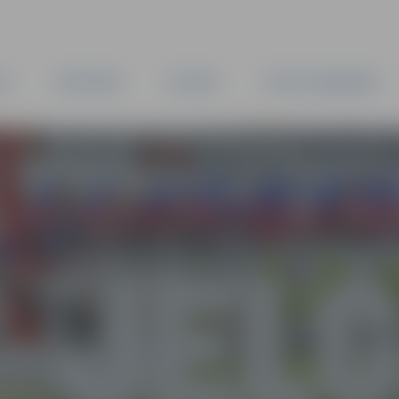
TA
PAŠVALDĪBA
IESTĀDES
KAPITĀLSABIEDRĪBAS