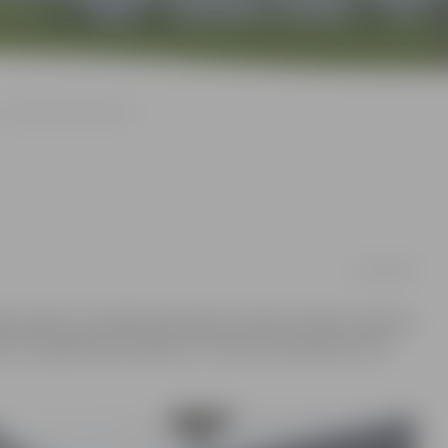
Grāmatas jaunā vērtē
05/09/2018
tāma Ogres Centrālās bibliotēkas veidotā izstāde «Grāmatu
le, kura grāmatām piešķir otro mūžu, pārveidojot tās ar