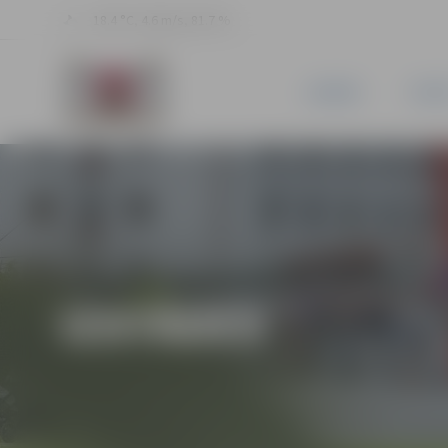
18.4 °C, 4.6 m/s, 81.7 %
JAUNUMI
PILSĒ
IZSTĀDES