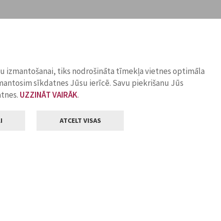
ņu izmantošanai, tiks nodrošināta tīmekļa vietnes optimāla
zmantosim sīkdatnes Jūsu ierīcē. Savu piekrišanu Jūs
atnes.
UZZINĀT VAIRĀK
.
I
ATCELT VISAS
Klientu apkalpošana
ilsētas pašvaldība
Darba laiks