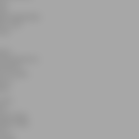
 šai
tkal
rojām nepārdomāto
te, un vēl
rvien
rkuma
ktrības daudzumu,
ija šobrīd
ms, ka tuvāko
es, ar
dens.
r mazā
 ir
audz izmaiņu.
ālās sociālās
īt ar
z 2019.