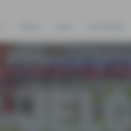
TA
PAŠVALDĪBA
IESTĀDES
KAPITĀLSABIEDRĪBAS