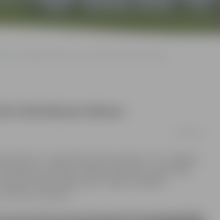
Grib apmaksāt četras, nevis desmit slimošanas dienas
mit slimošanas dienas
22/09/2016
rdzniecības un rūpniecības kameras biedri un citi Jelgavas
u Ašeradenu, iezīmējot vairākas problēmas, kurām būtu
vairāki minētie jautājumi jau ir iekļauti valdības
visdrīzāk, neizdosies.