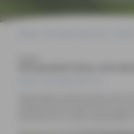
Sākumlapa
Portāla “Jelgavas Vēstnesis” arhīvs
Ekonomika
Klausīties
Grib apmaksāt četras, nevis des
Ekonomika
Portāla “Jelgavas Vēstnesis” arhīvs
Jelgavas Ražotāju un tirgotāju asociācijas, Latvijas Ti
uzņēmēji trešdien tikās ar ekonomikas ministru Arvil
nepieciešams operatīvs risinājums. Ministrs atklāja, ka 
dienaskārtībā, taču to risinājumus šajā gadā sagaidīt, 