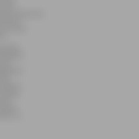
par mazo
zījums mēnesī tiem
li 150 eiro
ti tie mazie
iro.
šsēdētājs
alizēja vēl
matotu
jā gadījumā
vijas
sniegt tos
 iesniegt,
laikā
gaunijā,
tvijā – 10