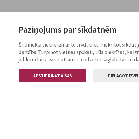
Paziņojums par sīkdatnēm
Šī tīmekļa vietne izmanto sīkdatnes. Piekrītot sīkdat
darbība. Turpinot vietnes apskati, Jūs piekrītat, ka i
jebkurā laikā varat atsaukt, nodzēšot saglabātās sīkd
APSTIPRINĀT VISAS
PIELĀGOT IZVĒL
Kontakti
Jelgavas valstp