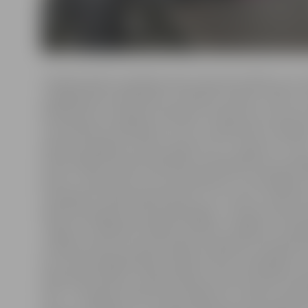
Tikšanās laikā uzņēmēji pauda neapmierinātību par v
sasāpējušām problēmām, vienlaikus izsakot cerību, ka
ieklausīsies uzņēmēju teiktajā un ieteikumus ņems arī
no būtiskām problēmām, ar kuru saskārušies uzņēmēji
elektroenerģijas izmaksu kāpums no 1. augusta. «Tas, 
iedzīvotājiem maksa palielinās, jo jāmaksā arī par pi
jaudu, ir saprotams, jo viņi iepriekš par to nemaksāja, 
uzņēmēji to darīja. Neskatoties uz to, mūsu uzņēmu
elektroenerģiju būtiski palielinājās,» situāciju rakstur
«Signum» īpašnieks Vitālijs Upenieks, atklājot, ka n
uzņēmumam šis izmaksu kāpums papildus izmaksās 
eiro. Vēl sarežģītāk šajā situācijā ir tiem uzņēmējiem,
elektrības jaudas ir nepieciešamas tikai sezonāli, bet
tām – visu gadu. Ministra ierosinājumu uz laiku sama