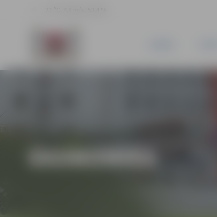
23 °C, 4.8 m/s, 53.4 %
JAUNUMI
PILSĒ
EKONOMIKA