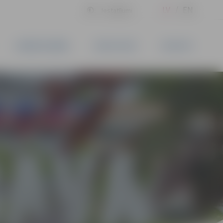
LV
EN
Iestatījumi
UZŅĒMĒJDARBĪBA
PAKALPOJUMI
KONTAKTI