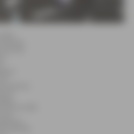
airākām
 ministrijas
 vērā. Viena
, ir
ka
eslēguma
taču
mam maksa par
oja SIA
ākamgad
kā minimums 5000
 kuriem
 jāmaksā par
zināt maksimālo