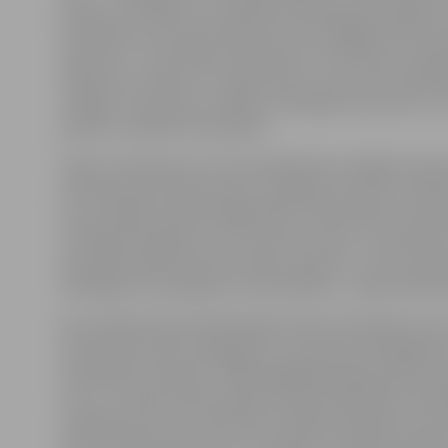
jaudu, to atslēdzot, uzņēmēji nesaskata kā risinājumu
problēmai, jo būs lieli izdevumi, lai atslēgtās jaudas a
atjaunotu. «Summējot elektrības cenu kāpumu, jop
iepirkumu sistēmu, kur galvenais ir cena, nevis kvalitā
vairākas citas lietas, Latvijas uzņēmējam konkurēt ir a
grūtāk,» piebilda V.Upenieks.
Tāpat viņš piesauca arī nesamērīgi lielo obligāto iepi
komponentes (OIK) maksu, kas jāsedz pat par to ele
kuru ražotājs nodod kopējā tīklā. «Ekonomikas ministr
strādā pie jautājuma, kurš saistīts ar OIK, un paredza
divu gadu laikā šo jomu izdosies sakārtot. Ja viss izdosi
2019. gadu OIK vajadzētu samazināties,» solīja A.Ašera
Ne mazāk būtisks klātesošajiem bija arī jautājums pa
biznesa likumisko regulējumu, jo jau drīzumā šajā jomā
paredzētas izmaiņas. «Nākamajā gadā šajā jomā būs d
Jau ar 1. janvāri mikrouzņēmumiem būs jāmaksā minim
iemaksas par katru darbinieku. Būtībā ir jālemj, ko dar
mikrouzņēmumiem, jo tie, visdrīzāk, pastāvēs tikai līd