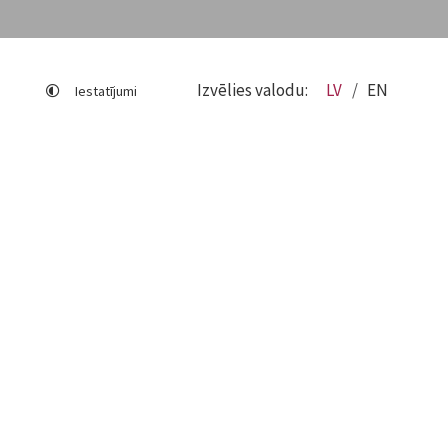
Izvēlies valodu:
LV
EN
Iestatījumi
Lapas karte
Viegli lasīt