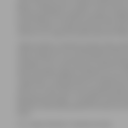
gadam,» skaidroja ministrs, atklājot, ka tiek domāts 
uzņēmumu definēšanu, piemēram, nosakot, ka apgro
būs līdz 1000 eiro un tie drīkstēs maksāt fiksēto nodok
apmērā. Savukārt no nodokļa vispār varētu tikt atbrīvo
uzņēmumi, kuru apgrozījums gadā nepārsniedz 3000 e
Jelgavas ražotāju un tirgotāju asociācijas valdes priek
Imants Kanaška stāsta, ka uzņēmēji tikšanās laikā aktu
vairākus jautājumus, tostarp par slimības lapu nepa
izsniegšanu, ar kuru nācies saskarties. A.Ašeradens ša
ieteica uzņēmējiem sagatavot priekšlikumus un ar Lat
Tirdzniecības un rūpniecības kameras starpniecību ie
valdībai. Viens no priekšlikumiem, ko uzņēmēji varētu
attiecas arī uz dienu skaitu, kuras darbinieka slimības 
jāapmaksā darba devējam – tās vajadzētu samazināt. I
piemēram, darba devējs apmaksā četras dienas, bet La
dienas.
Foto: Jelgavas Ražotāju un tirgotāju asociācija