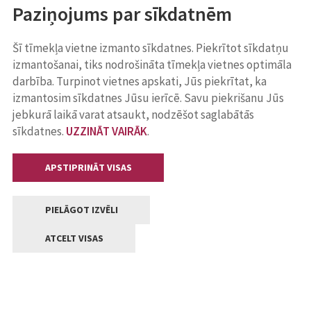
Paziņojums par sīkdatnēm
Šī tīmekļa vietne izmanto sīkdatnes. Piekrītot sīkdatņu
izmantošanai, tiks nodrošināta tīmekļa vietnes optimāla
darbība. Turpinot vietnes apskati, Jūs piekrītat, ka
izmantosim sīkdatnes Jūsu ierīcē. Savu piekrišanu Jūs
jebkurā laikā varat atsaukt, nodzēšot saglabātās
sīkdatnes.
UZZINĀT VAIRĀK
.
APSTIPRINĀT VISAS
PIELĀGOT IZVĒLI
ATCELT VISAS