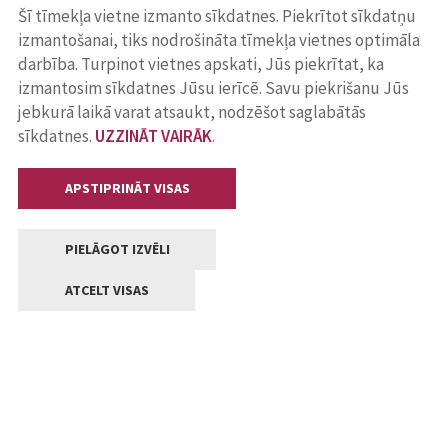
Šī tīmekļa vietne izmanto sīkdatnes. Piekrītot sīkdatņu
izmantošanai, tiks nodrošināta tīmekļa vietnes optimāla
darbība. Turpinot vietnes apskati, Jūs piekrītat, ka
izmantosim sīkdatnes Jūsu ierīcē. Savu piekrišanu Jūs
jebkurā laikā varat atsaukt, nodzēšot saglabātās
sīkdatnes.
UZZINĀT VAIRĀK
.
APSTIPRINĀT VISAS
PIELĀGOT IZVĒLI
ATCELT VISAS