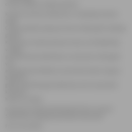
centrā, norādīts izstādes aprakstā.
Kubiešu izcelsmes māksliniece L.S.Kasabelja-Serkera
(Ligia
Cecilia Casabella Zerguera) dzimusi 1987. gadā Trinidadas
pilsētā
Kubā. Viņa ir kubiešu ģimenes atvase, kurā lielākā daļa
vairākās
paaudzēs bijuši mākslinieki un restauratori. 2014. gadā
viņa
absolvēja Kubas Mākslas universitāti Havanā un ieguva
bakalaura
grādu. Kopš 2014. gada māksliniece dzīvo starp divām
kultūrām –
Kubas un Latvijas.
Interesenti izstādi aicināti apskatīt līdz 31. martam
Sabiedrības integrācijas pārvaldes darba laikā.
Foto: Ivars Veiliņš