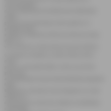
Jūrmalas pilsētas
dzīve ir mākslinieka iecienītākās tēmas. Mākslinieka
radītās
gleznas izstaro apbrīnojamu prieku, gaišumu un
pacilājošu dzīves
enerģiju. Arī mākslinieci A.Motorinu iedvesmo Latvijas
daba – tā
viņu nomierina un sniedz iedvesmu jauniem darbiem.
O.Jevsejeva ir enerģisks un mobils cilvēks ar aktīvu
dzīves
pozīciju, viņai nepatīk sēdēt uz vietas, viņa ne tikai
glezno, bet
arī strādā Baltijas Starptautiskās akadēmijas Daugavpils
filiālē,
Rīgas bērnu un jauniešu centrā «Daugmale», kur vada
rokdarbu un
dizaina pulciņus, attīsta savu mākslas un ierāmēšanas
studiju Rīgas