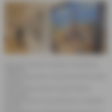
Mākslinieks I.Onelinens nodarbojas ar fotografēšanu,
akadēmisko
zīmēšanu un gleznošanu, savos darbos priekšroku dodot
portretiem,
aktiem un pilsētas ainavām. Savukārt I.Kalvāne ir
gleznotāja un
ilustrāciju dizainere, kas ilustrējusi bērnu un pieaugušo
grāmatas,