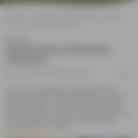
Sākumlapa
Portāla “Jelgavas Vēstnesis” arhīvs
Izstādes
Iepazīsti astoņu mākslinieku rokrakstus!
Klausīties
Iepazīsti astoņu mākslinieku
rokrakstus!
12/03/2017
Izstādes
Portāla “Jelgavas Vēstnesis” arhīvs
Līdz 31. martam Sabiedrības integrācijas pārvaldē
apskatāma izstāde «Pavasara iedvesmotie», kas apkopo
astoņu gleznotāju – Ivana Onelinena, Ilzes Kalvānes,
Natālijas Vorobjovas, Annas Motorinas, Olgas Jevsejevas,
Irinas Černobajas, Jurija Zujeva un Lihijas Sesilijas
Kasabeljas-Serkeras – darbus.