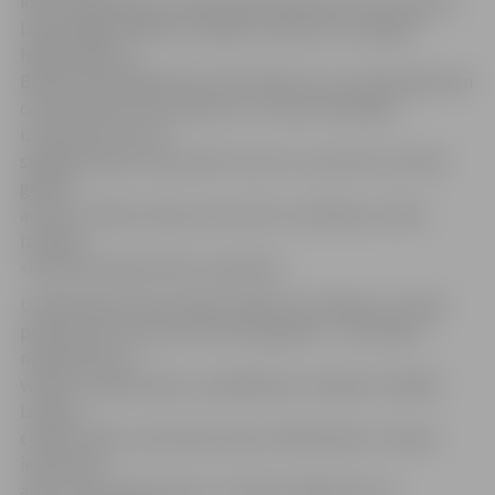
kā arī piedalījusies vairāk nekā divdesmit solo un grupu
laikmetīgās mākslas izstādēs Latvijā, ASV, Spānijā,
Nīderlandē un
Baltkrievijā. Māksliniece N.Vorobjova caur savām gleznām
cenšas nodot dzīves plūsmu un savas fantāzijas,
izmantojot tīras un
spilgtas krāsas. Viņas darbi ir jautri un pozitīvi, jo katrā
gleznā
autore ir ielikusi daļu savas sirds un dvēseles, teikts
izstādes
«Pavasara iedvesmotie» aprakstā.
Uzbekistānā dzimusī gleznotāja I.Černobaja uz Latviju
pārcēlusies vien pirms četriem gadiem – šeit sākusi
nodarboties ar
vokālu un gleznošanu, piedalījusies vairākas izstādēs.
Latvijas
cilvēki, daba un jūra kļuvuši par mākslinieka J.Zujeva
iedvesmas
avotu. Viņa dzīvesvieta ir Jūrmala, tāpēc jūra un