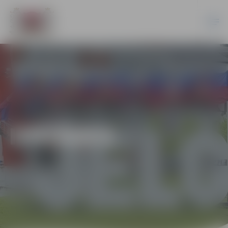
IZSTĀDES