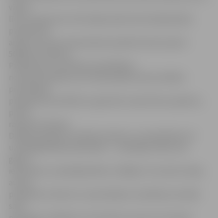
viņam
līdz 22.augustam LIAA mājas lapā internetā jāaizpilda
pieteikuma
anketa. Ieceres iemiesošanai projektā varēs saņemt
5000 latu
atbalstu.
Piebilstams, ka a
nketas aizpildīšana
neuzliek saistības, bet tikai parāda interesi dalībai
pirmssēklas
programmas darbībā un gatavību iesaistīties projektos,
par ko
radusies interese.
Dalībai projektā, aizpildot anketas, var pieteikties arī
uzņēmējdarbības speciālisti – uzņēmīgi cilvēki, kas
gatavi
iesaistīties uzņēmējdarbībā, strādājot ar inovatīvo ideju
autoru
projektiem. Mentori ir pieredzējuši uzņēmēji, kas dalās
savā
pieredzē, zināšanās un kontaktos ar jauno vai topošo