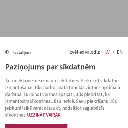
Izvēlies valodu:
LV
EN
Iestatījumi
Paziņojums par sīkdatnēm
Šī tīmekļa vietne izmanto sīkdatnes. Piekrītot sīkdatņu
izmantošanai, tiks nodrošināta tīmekļa vietnes optimāla
darbība. Turpinot vietnes apskati, Jūs piekrītat, ka
izmantosim sīkdatnes Jūsu ierīcē. Savu piekrišanu Jūs
jebkurā laikā varat atsaukt, nodzēšot saglabātās
sīkdatnes.
UZZINĀT VAIRĀK
.