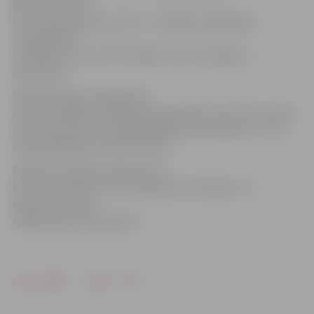
iepazīstoties ar
inovatīvās idejas aprakstu, ir spējīgi sniegt idejas
tehnoloģisko
vērtējumu un novērtēt idejas komercializācijas
potenciālu.
Pašlaik interesi sadarboties
ar LIAA izrādījuši vairāk kā 20 Latvijā atzīti mentori, sweat
equity investori, uzņēmējdarbības attīstītāji, un citi ar
uzņēmējdarbību saistīti cilvēki.
Plašāk ar atbalsta programmu,
konkursa nolikumu un vērtēšanas kritērijiem var
iepazīties LIAAA
mājas lapā www.liaa.gov.lv.
Drukāt
Dalīties