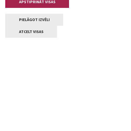
APSTIPRINĀT VISAS
PIELĀGOT IZVĒLI
ATCELT VISAS
Kontakti
Jelgavas valstpilsētas pašvaldība
Lielā iela 11, Jelgava, LV-3001
+371 63005522
pasts@jelgava.lv