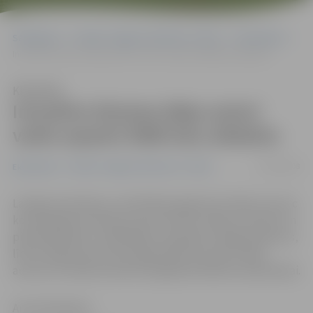
Sākumlapa
Portāla “Jelgavas Vēstnesis” arhīvs
Ekonomika
Inovatīvo biznesa ideju autori varēs saņemt 5000 latu atbalstu
Klausīties
Inovatīvo biznesa ideju autori
varēs saņemt 5000 latu atbalstu
05/08/2008
Ekonomika
Portāla “Jelgavas Vēstnesis” arhīvs
Latvijas Investīciju un attīstības aģentūra (LIAA), kas veic
koordinācijas funkcijas starp inovatīvo ideju autoriem un
pieredzējušiem uzņēmējiem, kas gatavi sniegt padomus,
līdz 22.augustam aicina reģistrēties inovatīvo ideju
autorus ar savām iecerēm iespējamā atbalsta saņemšanai.
Anna afanasjeva