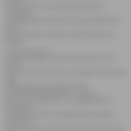
Viņiem projektus īstenot palīdzēs pieredzējuši
speciālisti ar
uzņēmējdarbības zināšanām, kas ir gatavi ieguldīt savu
laiku un
darbu, lai palīdzētu realizēt inovatīvās idejas autora
projektu.
Inovatīvo ideju autori
(atbalsta saņēmēji) var būt fiziskas personas, fizisku
personu
grupas un juridiskas personas, kam pēdējo trīs gadu laikā
gada
vidējais apgrozījums nepārsniedz 5
000
latu
. Galvenais priekšnoteikums – inovatīvo
ideju autori ir radījuši jaunu, uz zināšanām balstītu
biznesa ideju
vai biznesa projektu, kam sagaidāms liels izaugsmes
potenciāls. Ja
kāds interesents sevi identificē kā inovatīvo ideju autoru,