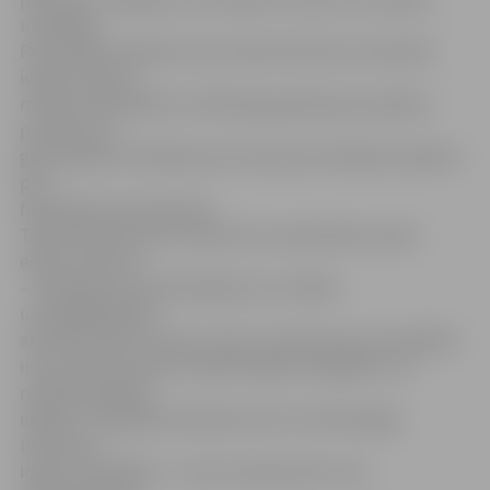
uzņēmēju.
Pirmssēklas atbalsta instrumenta ietvaros inovatīvās
idejas autoram
mentora līdzdalība ir būtiska gan gatavojot projekta
pieteikumu,
gan projekta vērtēšanas procesā, gan realizējot projektu
pēc
finansējuma saņemšanas.
Tāpat atbalsta instrumentam var pieteikties sweat
equity investori
– finansējuma nodrošinātāji, kas ir vēlāku
uzņēmējdarbības
attīstības fāžu investori, kam ir interese par pirmssēklas
instrumenta ietvaros atbalstītajām (iespējams, arī
neatbalstītajām)
idejām. Tiek gaidīti pieteikumi arī no tehnoloģiju
(inovatīvo
ideju) vērtētājiem – nozaru ekspertiem, kas,