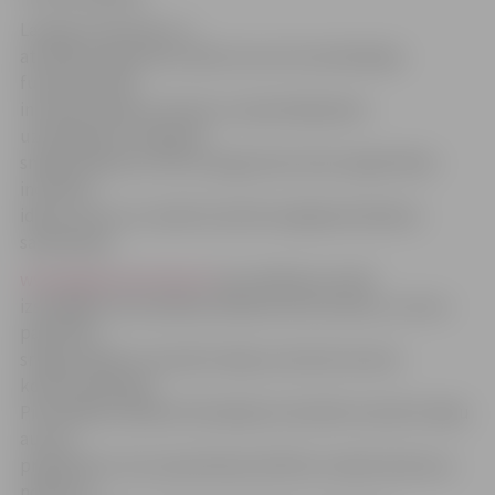
Latvijas Investīciju un
attīstības aģentūra (LIAA), kas veic koordinācijas
funkcijas starp
inovatīvo ideju autoriem un pieredzējušiem
uzņēmējiem, kas gatavi
sniegt padomus, līdz 22.augustam aicina reģistrēties
inovatīvo
ideju autorus ar savām iecerēm iespējamā atbalsta
saņemšanai.
www.jelgavasvestnesis.lv
jau rakstīja, ka LIAA
izstrādājusi pirmssēklas atbalsta instrumentu, ar kura
palīdzību
sniegs atbalstu inovatīvo ideju autoriem ieceres
komercializācijai.
Pirmssēklas atbalsta finansējums domāts inovatīvo ideju
autoru
projektiem, kura saņemšanas kārtību nosaka konkursa
nolikums.