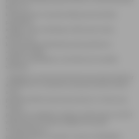
lietas,» tā
kluba pārstāvis. Pusaudži meklē jaunas brīvā laika
pavadīšanas
iespējas, citi jau nodarbojas ar kādu sporta veidu,
savukārt citu
klubu pārstāvji vairāk bija devušies iepazīties ar
«Kamakura-MMA»
telpām un piedāvājumu, lai domātu par turpmāku
sadarbību.
Jāatgādina, ka interesenti Atvērto durvju dienu klubā var
apmeklēt arī rīt, 16. janvārī no pulksten 16 līdz 20. Vērot
un/vai
piedalīties MMA treniņā varēs pulksten 17, brīvās cīņas
treniņā –
pulksten 19. Jāpiebilst, ka bērnu vecāki treniņu var vērot
videokamerās citā telpā, tādējādi netraucējot
treniņprocesam un
nenovēršot bērnu uzmanību. Izziņai no «Vikipēdijas»: