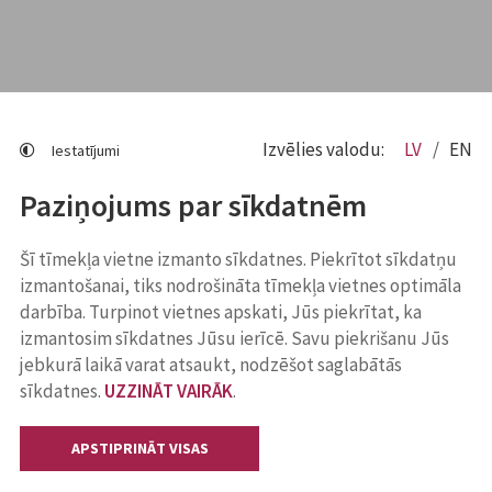
Izvēlies valodu:
LV
EN
Iestatījumi
Paziņojums par sīkdatnēm
Šī tīmekļa vietne izmanto sīkdatnes. Piekrītot sīkdatņu
izmantošanai, tiks nodrošināta tīmekļa vietnes optimāla
darbība. Turpinot vietnes apskati, Jūs piekrītat, ka
izmantosim sīkdatnes Jūsu ierīcē. Savu piekrišanu Jūs
jebkurā laikā varat atsaukt, nodzēšot saglabātās
sīkdatnes.
UZZINĀT VAIRĀK
.
APSTIPRINĀT VISAS