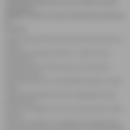
novembra. Lielākā interese tika izrādīta par jaukto
cīņas mākslu
jeb MMA, turklāt ar šo sporta veidu vēlas nodarboties
arī
meitenes.
Kluba viceprezidents Roberts Romanovskis stāsta, ka uz
Atvērto
durvju dienu nāca gan vecāki ar 5 – 7 gadus veciem
bērniem, gan
pusaudži, tostarp meitenes, gan citu sporta klubu
pārstāvji. Katram
savas intereses: bērnu vecāki vēlējās noskaidrot, ar kādu
sporta
veidu bērnam labāk nodarboties. «Šajā gadījumā mēs
iesakām sākt ar
brīvo cīņu, lai apgūtu cīņas sporta veidu pamatus. Tāpat
bērniem
liels uzsvars tiek likts uz vispārīgo fizisko sagatavošanu,
piemēram, jāiemācās apmest kūleni un citas elementāras