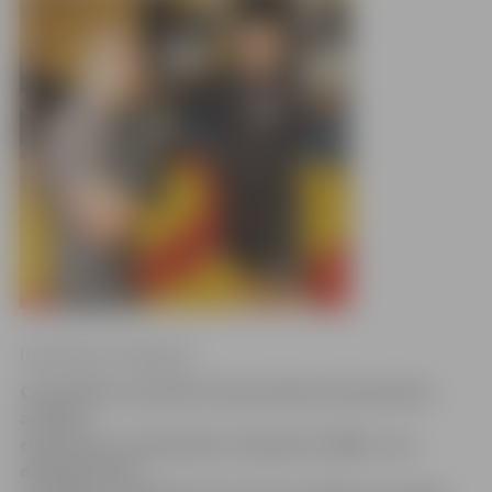
Ilze Knusle-Jankevica
Ceturtdien uz Atvērto durvju dienu interesentus
aicināja
cīņas sporta veidu klubs «Kamakura-MMA», kas
darbojas kopš