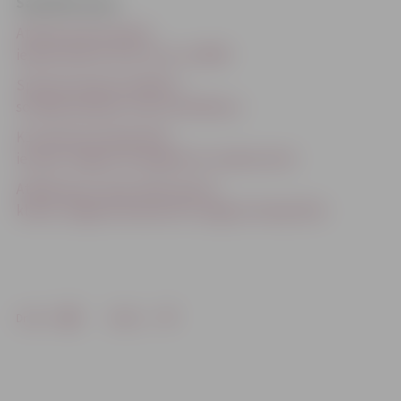
Saistītās ziņas
Atvērto durvju dienā
iepazīstinās ar brīvo cīņu un MMA
Sportisti iepriecina Bērnu
sociālās aprūpes centra audzēkņus
K1 cīkstonis Semijs Šilts
ierodas Jelgavā, lai pārgrieztu sarkano lenti
Atklās jaunu cīņas veidu sporta
klubu; Jelgavā viesosies K1 zvaigzne Semijs Šilts
Drukāt
Dalīties