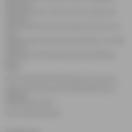
MMA (angļu:
Mixed martial arts) ir viens no cīņu bez noteikumiem
paveidiem,
pilna kontakta sporta veids, kas apvieno daudzus cīņu
stilus,
piemēram, boksu, džudo, karatē, džiu džitsu, cīņu. MMA
noteikumi
atļauj sišanu, kā arī saķeršanos, gan stāvot kājās, gan
guļot uz
zemes.
Klubs atrodas Dobeles ielā 62a (ieeja no sētas puses).
Papildu informācija pa tālruni 20703234 (Roberts) vai
mājas lapā
www.kamakura-mma.lv.
Foto un video: Raitis Supe