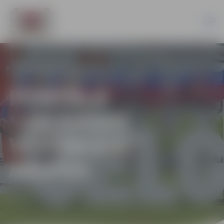
PORTĀLA
“JELGAVAS
VĒSTNESIS”
ARHĪVS