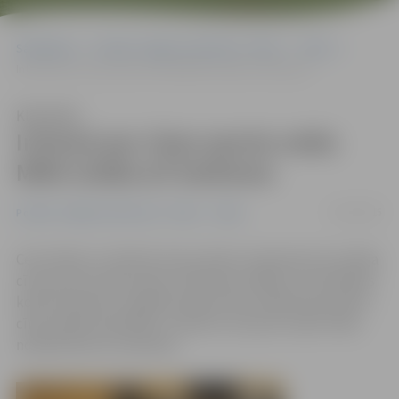
Sākumlapa
Portāla “Jelgavas Vēstnesis” arhīvs
Video
Interesi par cīņas sporta veidu MMA izrāda arī meitenes
Klausīties
Interesi par cīņas sporta veidu
MMA izrāda arī meitenes
15/01/2015
Portāla “Jelgavas Vēstnesis” arhīvs
Video
Ceturtdien uz Atvērto durvju dienu interesentus aicināja
cīņas sporta veidu klubs «Kamakura-MMA», kas darbojas
kopš novembra. Lielākā interese tika izrādīta par jaukto
cīņas mākslu jeb MMA, turklāt ar šo sporta veidu vēlas
nodarboties arī meitenes.