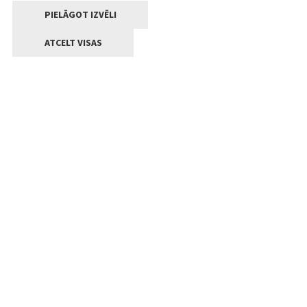
PIELĀGOT IZVĒLI
ATCELT VISAS
Kontakti
Jelgavas valstpilsētas pašvaldība
Lielā iela 11, Jelgava, LV-3001
+371 63005522
pasts@jelgava.lv
Klientu apkalpošana