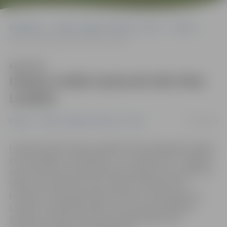
Sākumlapa
Portāla “Jelgavas Vēstnesis” arhīvs
Futbols
Izlases rindās laukumā tiek tikai Lazdiņš
Klausīties
Izlases rindās laukumā tiek tikai
Lazdiņš
30/03/2016
Futbols
Portāla “Jelgavas Vēstnesis” arhīvs
Latvijas futbola izlase aizvadījusi divas pārbaudes spēles
pret Slovākiju un Gibraltāru, un no pieciem FK «Jelgava»
sportistiem laukumā tika tikai pussargs Artis Lazdiņš. Uz
izlases treniņnometni tika izsaukts aizsargs Gints
Freimanis, vārtsargs Kaspars Ikstens un pussargi Artis
Lazdiņš un Andrejs Kovaļovs, bet aizsargs Vladislavs
Sorokins Latvijas izlasei pievienojās pirms otrās