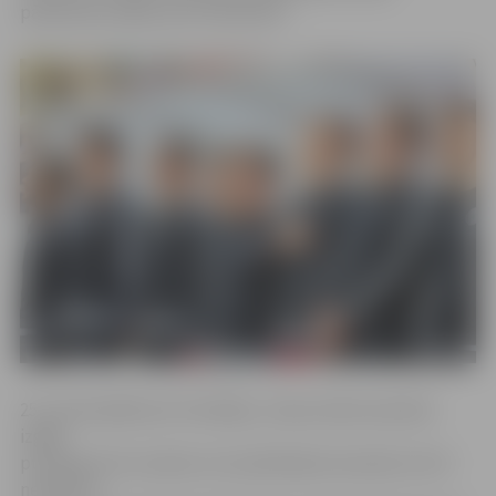
pārbaudes spēles pret Gibraltāru.
25. martā spēlē pret Slovākiju, izlases sākumsastāvā
izgāja
pussargs Artis Lazdiņš, kurš palīdzēja komandai izcīnīt
neizšķirtu,