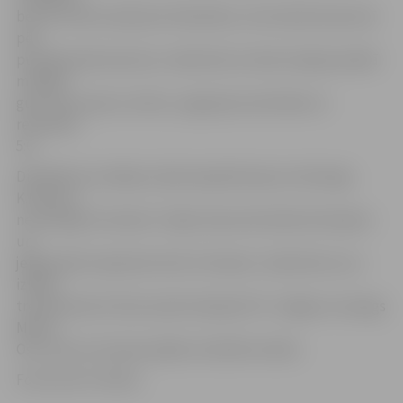
bet 29. marta mačā pret Gibraltāru, Artis devās laukumā
pēc
puslaika pārtraukuma. Jāatzīmē, ka tieši otrajā puslaikā
mūsējie
guva visus piecus vārtus, sagraujot pretinieku ar
rezultātu
5:0.
Diemžēl savu debiju izlasē nepiedzīvoja ne vārtsargs
K.Ikstens,
ne aizsargs V.Sorokins. Tāpat laukumā netika A.Kovaļovs
un
jelgavnieku kapteinis Gints Freimanis. Jāatzīmē, ka uz
izlases
treniņnometni tika izsaukts bijušais FK «Jelgava» aizsargs
Mārcis
Ošs, taču arī viņš pie spēles minūtēm netika.
Foto: No LFF arhīva