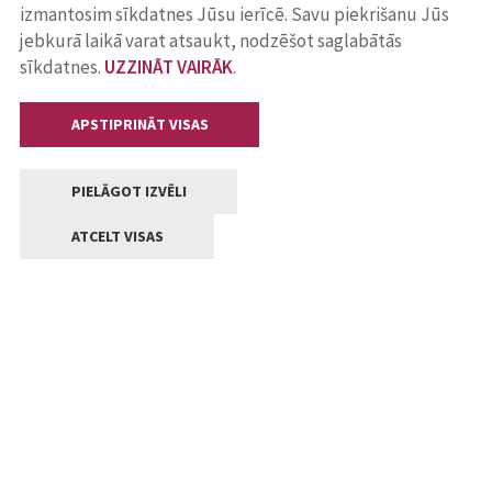
izmantosim sīkdatnes Jūsu ierīcē. Savu piekrišanu Jūs
jebkurā laikā varat atsaukt, nodzēšot saglabātās
sīkdatnes.
UZZINĀT VAIRĀK
.
APSTIPRINĀT VISAS
PIELĀGOT IZVĒLI
ATCELT VISAS
Kontakti
Jelgavas valstpilsētas pašvaldība