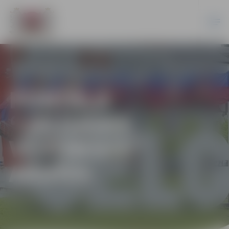
PORTĀLA
“JELGAVAS
VĒSTNESIS”
ARHĪVS