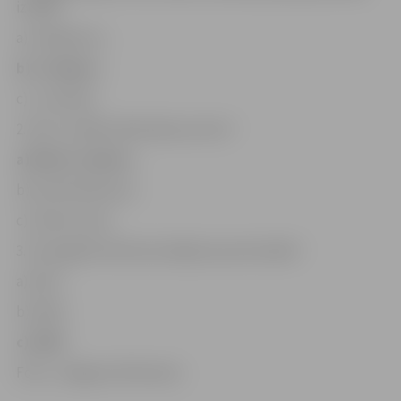
izrādē?
a) «Diždancis»,
b) «Lielupe»,
c) «Jaunība».
2. Kas ir izrādes dekorāciju autors?
a) Raitis Junkers,
b) Arvīds Matisons,
c) Uldis Zuters.
3. Kurā gadā notika iestudējuma pirmizrāde?
a) 2017.,
b) 2016.,
c) 2015.
Foto: «Jelgavas Vēstnesis»