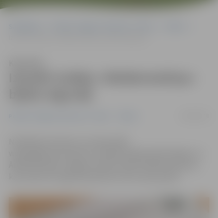
Sākumlapa
Portāla “Jelgavas Vēstnesis” arhīvs
Teātris
Izlozēti izrādes «Meldermeitiņa» biļešu ieguvēji
Klausīties
Izlozēti izrādes «Meldermeitiņa»
biļešu ieguvēji
14/08/2018
Portāla “Jelgavas Vēstnesis” arhīvs
Teātris
Noslēdzies konkurss, kurā portāla
www.jelgavasvestnesis.lv lasītāji varēja laimēt biļetes uz
Ādolfa Alunāna Jelgavas teātra izrādi «Meldermeitiņa»,
kas notiks 19. augustā pulksten 16 Uzvaras parkā.