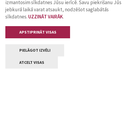
izmantosim sīkdatnes Jūsu ierīcē. Savu piekrišanu Jūs
jebkurā laikā varat atsaukt, nodzēšot saglabātās
sīkdatnes.
UZZINĀT VAIRĀK
.
APSTIPRINĀT VISAS
PIELĀGOT IZVĒLI
ATCELT VISAS
Kontakti
Jelgavas valstpilsētas pašvaldība