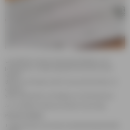
Lai piedalītos konkursā, bija pareizi jāatbild uz trīs
jautājumiem, un biļešu ieguvēji tika noteikti izlozes
kārtībā.
Biļetes uz brīvdabas izrādi Uzvaras parkā svētdien, 19.
augustā,
saņem Līga Kriķīte, Ilze Ščeglova un Indra Dārzniece.
Ar uzvarētājām redakcija sazināsies arī personīgi.
Pareizās atbildes
1. Kāda pašmāju tautas deju ansambļa dejotāji piedalās