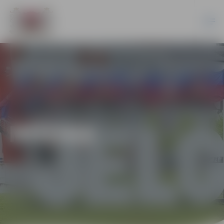
MŪZIKA