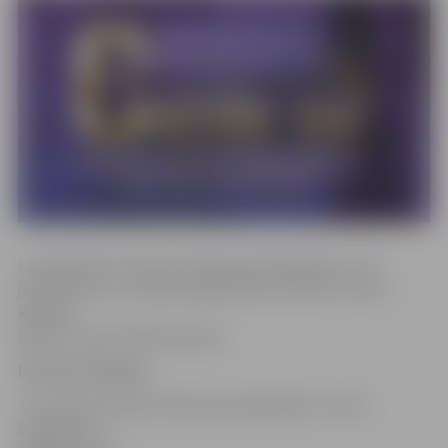
Lai piedalītos konkursā, bija pareizi jāatbild uz trīs
jautājumiem, un biļešu ieguvēji tika noteikti izlozes
kārtībā.
Biļetes saņem Sibilla Gedvila.
Pareizās atbildes
1. Kurā vēl zināmā latviešu grupā spēlējis «Credo»
basģitārists