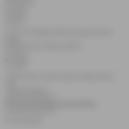
Valdis Skujiņš?
a) «Eolika»,
b) «Remix»,
c) «Līvi».
2. Kuru vietu 1980. gada «Mikrofona aptaujā» ieņēma
grupas
izpildītā dziesma «Ziņģe par bailēm»?
a) 1. vietu,
b) 3. vietu,
c) 7. vietu.
3. Kādu notikumu pieminot, grupa izveidoja dziesmu
ciklu
«Melnais kliedziens»?
a) Padomju-afgāņu karu,
b) Hirosimas un Nagasaki bombardēšanu,
c) Latvijas brīvības cīņas.
Foto: publicitātes