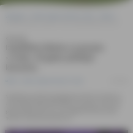
Sākumlapa
Portāla “Jelgavas Vēstnesis” arhīvs
Mūzika
Izspēlētas biļetes uz grupas «Credo» 45 gadu jubilejas koncertu
Klausīties
Izspēlētas biļetes uz grupas
«Credo» 45 gadu jubilejas
koncertu
17/10/2019
Mūzika
Portāla “Jelgavas Vēstnesis” arhīvs
Noslēdzies portāla www.jelgavasvestnesis.lv konkurss,
kurā lasītāji varēja laimēt biļetes uz grupas «Credo» 45
gadu jubilejas koncertu, kas Jelgavas kultūras namā
notiks 6. novembrī pulksten 19.