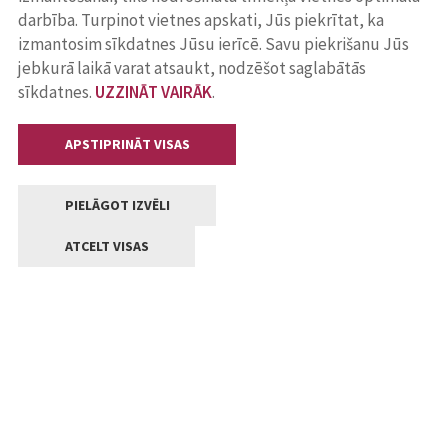
darbība. Turpinot vietnes apskati, Jūs piekrītat, ka
izmantosim sīkdatnes Jūsu ierīcē. Savu piekrišanu Jūs
jebkurā laikā varat atsaukt, nodzēšot saglabātās
sīkdatnes.
UZZINĀT VAIRĀK
.
APSTIPRINĀT VISAS
PIELĀGOT IZVĒLI
ATCELT VISAS
Kontakti