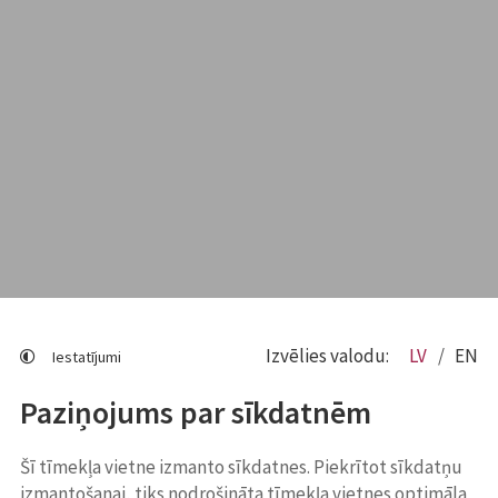
Izvēlies valodu:
LV
EN
Iestatījumi
Paziņojums par sīkdatnēm
Šī tīmekļa vietne izmanto sīkdatnes. Piekrītot sīkdatņu
izmantošanai, tiks nodrošināta tīmekļa vietnes optimāla