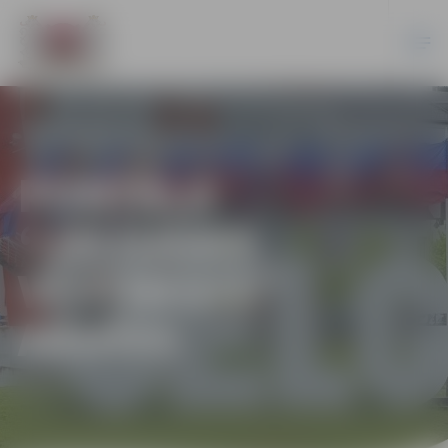
PORTĀLA
“JELGAVAS
VĒSTNESIS”
ARHĪVS