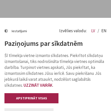
Izvēlies valodu:
LV
EN
Iestatījumi
Paziņojums par sīkdatnēm
Šī tīmekļa vietne izmanto sīkdatnes. Piekrītot sīkdatņu
izmantošanai, tiks nodrošināta tīmekļa vietnes optimāla
darbība. Turpinot vietnes apskati, Jūs piekrītat, ka
izmantosim sīkdatnes Jūsu ierīcē. Savu piekrišanu Jūs
jebkurā laikā varat atsaukt, nodzēšot saglabātās
sīkdatnes.
UZZINĀT VAIRĀK
.
APSTIPRINĀT VISAS