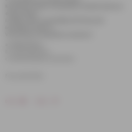
Kristbergs veidojis scenogrāfiju vairākām Valmieras
drāmas teātra
izrādēm. Kāds ir iepriekšējās LMT Mansardā
iestudētās izrādes ar
V.Kristberga scenogrāfiju nosaukums?
a) «Pārpratums»,
b) «Staburaga bērni»,
c) «80 dienās apkārt zemeslodei».
Foto: publicitātes
Drukāt
Dalīties