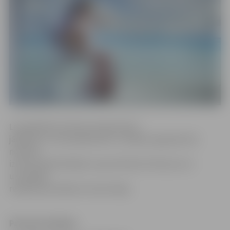
Lai piedalītos konkursā, bija pareizi
jāatbild uz trīs jautājumiem, un biļešu ieguvējs tika
noteikts
izlozes kārtībā. Biļetes saņem Marita Prohorova. Ar
uzvarētāju
redakcija sazināsies arī personīgi.
Pareizās atbildes