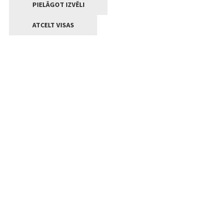
PIELĀGOT IZVĒLI
ATCELT VISAS
Kontakti
Jelgavas valstpilsētas pašvaldība
Lielā iela 11, Jelgava, LV-3001
+371 63005522
pasts@jelgava.lv
Klientu apkalpošana