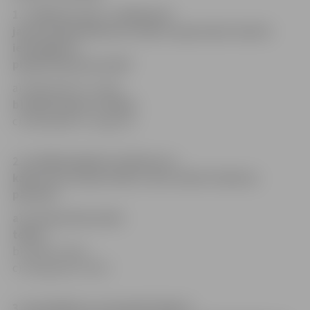
1. «Augusta vaļi» ir salīdzinoši
jauna izrāde Valmieras teātra repertuārā. Kad šis
iestudējums
piedzīvoja pirmizrādi?
a) 2018. gada 15. maijā,
b) 2018. gada 15. jūnijā,
c) 2018. gada 15. augustā.
2. Izrādē piedalās arī aktrise no
kāda cita Latvijas teātra. Kuru teātri šī aktrise
pārstāv?
a) Latvijas Nacionālo
teātri,
b) Dailes teātri,
c) Daugavpils teātri
3. Iestudējuma scenogrāfs Valters