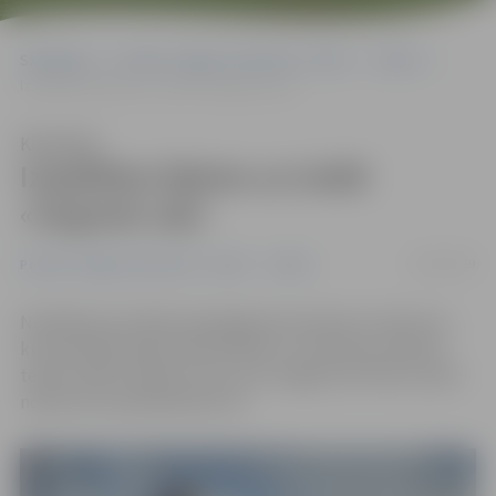
Sākumlapa
Portāla “Jelgavas Vēstnesis” arhīvs
Teātris
Izspēlētas biļetes uz izrādi «Augusta vaļi»
Klausīties
Izspēlētas biļetes uz izrādi
«Augusta vaļi»
12/03/2019
Portāla “Jelgavas Vēstnesis” arhīvs
Teātris
Noslēdzies portāla www.jelgavasvestnesis.lv konkurss,
kurā lasītāji varēja laimēt biļetes uz Valmieras drāmas
teātra izrādi «Augusta vaļi», kas Jelgavas kultūras namā
notiks 20. martā pulksten 19.