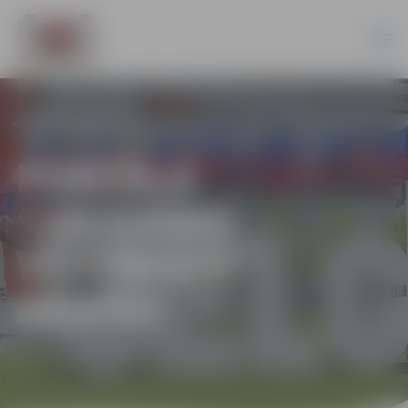
PORTĀLA
“JELGAVAS
VĒSTNESIS”
ARHĪVS