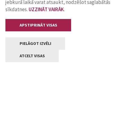
jebkurā laikā varat atsaukt, nodzēšot saglabātās
sīkdatnes.
UZZINĀT VAIRĀK
.
APSTIPRINĀT VISAS
PIELĀGOT IZVĒLI
ATCELT VISAS
Kontakti
Jelgavas valstpilsētas pašvaldība
Lielā iela 11, Jelgava, LV-3001