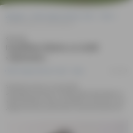
Sākumlapa
Portāla “Jelgavas Vēstnesis” arhīvs
Teātris
Izspēlētas biļetes uz izrādi «Optimists»
Klausīties
Izspēlētas biļetes uz izrādi
«Optimists»
01/11/2018
Portāla “Jelgavas Vēstnesis” arhīvs
Teātris
Noslēdzies konkurss, kurā portāla
www.jelgavasvestnesis.lv lasītāji varēja laimēt biļetes uz
izrāžu apvienības «Panna» iestudējumu «Optimists», kas
Jelgavas kultūras namā notiks 6. novembrī pulksten 19.