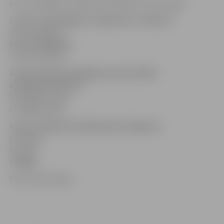
Ar uzvarētājiem redakcija sazināsies arī personīgi.
1. Kas ir iestudējuma «Optimists» režisors?
a) Uģis Segliņš,
b) Juris Rijnieks,
c) Gints Grāvelis.
2. Kad notika iestudējuma pirmizrāde?
a) Šā gada februārī,
b) šā gada martā,
c) šā gada aprīlī.
3. Kur izrāde būs skatāma pēc Jelgavas?
a) Ādažos,
b) Cēsīs,
c) Rīgā.
Foto: publicitātes