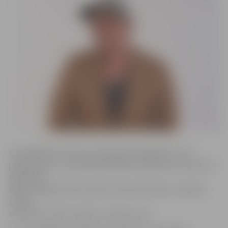
Lai piedalītos konkursā, bija pareizi jāatbild uz trīs
jautājumiem, un pareizās atbildes iesniedza 17 konkursa
dalībnieki.
Biļešu ieguvēji tika noteikts izlozes kārtībā, un biļetes
saņem
Vija Ušvile, Lilija Jonāne un Lāsma Luža.