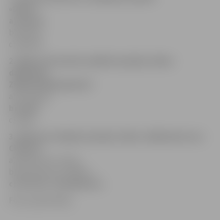
«Daile»?
a) astoņi,
b) deviņi,
c) desmit.
2. Kādu instrumentu spēlē ansambļa «Daile»
dalībnieks
Zigfrīds Muktupāvels?
a) trompeti,
b) vijoli,
c) čellu.
3. Kādu kori diriģē ansambļa «Daile» dalībnieks Ivars
Cinkuss?
a) jaukto kori «Sola»,
b) jauniešu kori «Balsis»,
c) vīru kori «Gaudeamus».
Foto: publicitātes