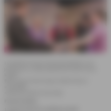
Lai piedalītos konkursā, bija pareizi jāatbild uz trīs
jautājumiem, un biļešu ieguvēji tika noteikti izlozes
kārtībā.
Biļetes saņem Sandra Zorge un Mārīte Piliņa. Ar
uzvarētājām
redakcija sazināsies arī personīgi.
Pareizās atbildes
1. Cik vīru dzied vīru vokālajā ansamblī