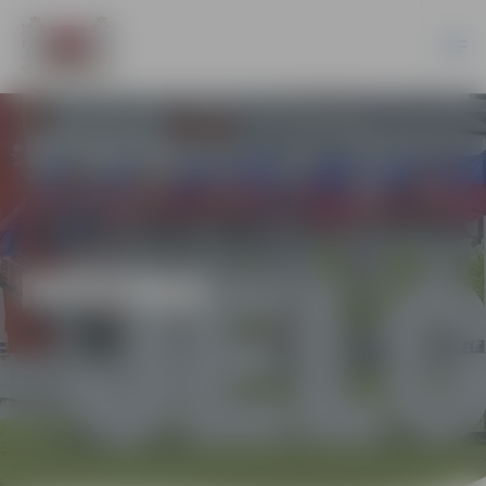
MŪZIKA