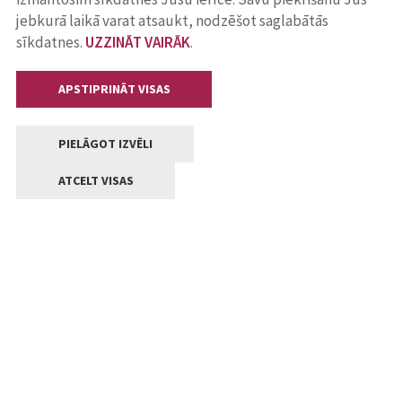
jebkurā laikā varat atsaukt, nodzēšot saglabātās
sīkdatnes.
UZZINĀT VAIRĀK
.
APSTIPRINĀT VISAS
PIELĀGOT IZVĒLI
ATCELT VISAS
Kontakti
Jelgavas valstpilsētas pašvaldība