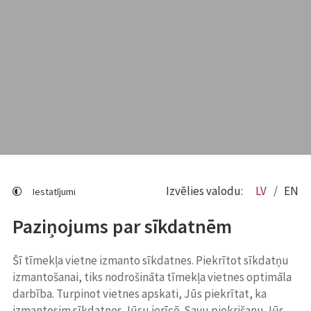
Izvēlies valodu:
LV
EN
Iestatījumi
Paziņojums par sīkdatnēm
Šī tīmekļa vietne izmanto sīkdatnes. Piekrītot sīkdatņu
izmantošanai, tiks nodrošināta tīmekļa vietnes optimāla
darbība. Turpinot vietnes apskati, Jūs piekrītat, ka
izmantosim sīkdatnes Jūsu ierīcē. Savu piekrišanu Jūs