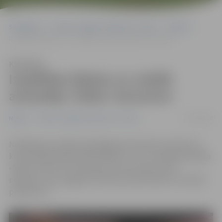
Sākumlapa
Portāla “Jelgavas Vēstnesis” arhīvs
Mūzika
Izspēlētas biļetes uz vokālā ansambļa «Daile» koncertu!
Klausīties
Izspēlētas biļetes uz vokālā
ansambļa «Daile» koncertu!
17/10/2018
Mūzika
Portāla “Jelgavas Vēstnesis” arhīvs
Noslēdzies portāla www.jelgavasvestnesis.lv konkurss,
kurā lasītāji varēja laimēt biļetes uz vīru vokālā ansambļa
«Daile» koncertu «Dziesmas, kuras neviens vairs
nedzied», kas Jelgavas kultūras namā notiks 21. oktobrī
pulksten 17.