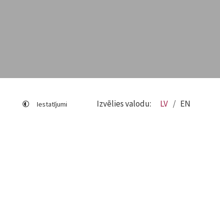
Izvēlies valodu:
LV
EN
Iestatījumi