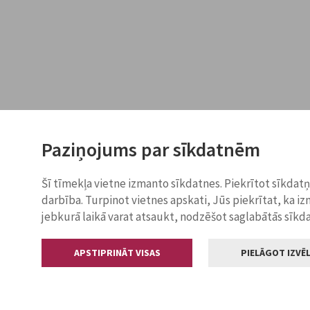
Paziņojums par sīkdatnēm
Šī tīmekļa vietne izmanto sīkdatnes. Piekrītot sīkdat
darbība. Turpinot vietnes apskati, Jūs piekrītat, ka i
jebkurā laikā varat atsaukt, nodzēšot saglabātās sīkd
APSTIPRINĀT VISAS
PIELĀGOT IZVĒL