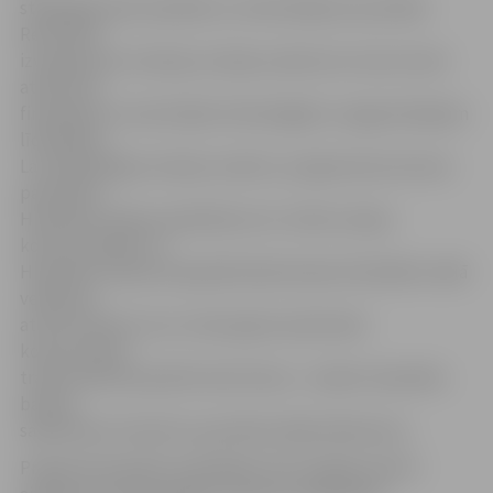
stingrākās pašu kapitāla un nodrošinājuma prasībās.
Rezultātā
izveidojusies situācija, ka daļa uzņēmumu nevar atrast
atbilstošu
finansējumu investīcijām tehnoloģijās un apgrozāmajiem
līdzekļiem.
Lai nelabvēlīgo situāciju mainītu, programmas ietvaros
paredzēta
Hipotēku bankas sadarbība arī ar citām Latvijas
komercbankām. Ar
Hipotēku bankas kā papildinošās bankas līdzdalību tādā
veidā tiks
attīstīti klienti, kuru riska apjoms pārsniedz
komercbanku
tradicionāli akceptētā riska līmeni,– skaidro Hipotēku
bankas
sabiedrisko attiecību speciāliste Baiba Ābelniece.
Programmas gaitā uzņēmējiem būs iespēja saņemt