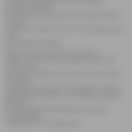
aizdevumus investīcijām, biznesa uzlabošanai
(piemēram, darbībām,
kas nepieciešamas pirms jaunas produkcijas ieviešanas
masveida
ražošanā, ja ir pamatota interese no noieta tirgus puses),
kā arī
apgrozāmajiem līdzekļiem.
Plānots, ka programmas ietvaros maziem un
vidējiem uzņēmumiem tiks piedāvāti aizdevumi 200
miljonu latu un
tiem varētu pieteikties vismaz 300 uzņēmumu. Kredīti
investīcijām
tiks piešķirti ar termiņu līdz desmit gadiem, aizdevumi
apgrozāmajiem līdzekļiem – līdz trīs gadiem, kapitāla
aizdevumi –
līdz desmit gadiem. Maksimālā vienam klientam
pieejamā kredīta
summa būs līdz trim miljoniem latu.