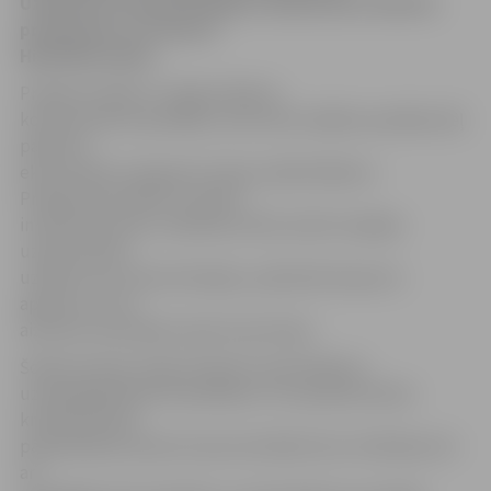
Uzņēmumu konkurētspējas uzlabošanas atbalsta
programma, ko īstenos
Hipotēku banka.
Projekta mērķis ir sniegt atbalstu
komersantiem apstākļos, kad valsts dažādu apstākļu dēļ
pārdzīvo
ekonomikas izaugsmes tempu palēnināšanos.
Programma paredz turpināt
investīcijas preču ražošanas sfērā, dodot iespējas
uzņēmumiem
uzlabot savu konkurētspēju, palielināt eksporta
apjomus un arī
aizvietot atsevišķas importa pozīcijas.
Šodien finanšu tirgū vērojams samazinājums
uzņēmējdarbības finansēšanai. Tas izpaužas banku
kredītpolitikas
pārskatīšanā, daudz konservatīvākā risku vērtēšanā, kā
arī