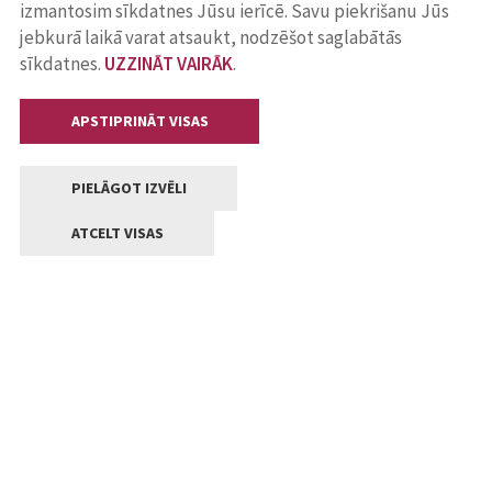
izmantosim sīkdatnes Jūsu ierīcē. Savu piekrišanu Jūs
jebkurā laikā varat atsaukt, nodzēšot saglabātās
sīkdatnes.
UZZINĀT VAIRĀK
.
APSTIPRINĀT VISAS
PIELĀGOT IZVĒLI
ATCELT VISAS
Kontakti
Jelgavas valstpilsētas pašvaldība