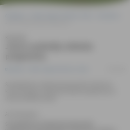
Sākumlapa
Portāla “Jelgavas Vēstnesis” arhīvs
Ekonomika
Jauna uzņēmēju atbalsta programma
Klausīties
Jauna uzņēmēju atbalsta
programma
14/05/2008
Ekonomika
Portāla “Jelgavas Vēstnesis” arhīvs
Šonedēļ Ministru Kabinetā apstiprināta Uzņēmumu
konkurētspējas uzlabošanas atbalsta programma, ko
īstenos Hipotēku banka.
Anna Afanasjeva
Šonedēļ Ministru Kabinetā apstiprināta