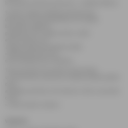
bet gumijas ražošanas operatoram – no 800 līdz 900 eiro.
Savukārt Jelgavas Izglītības pārvalde aicina
darbā sporta treneri peldēšanā, kurš strādātu
bērnudārza «Kāpēcīši»
peldbaseinā. SIA «Jelgavas ūdens» meklē
elektromontieri, bet
Jelgavas pilsētas pašvaldības iestāde
«Pilsētsaimniecība» aicina
darbā mākslīgo būvju strādnieku.
Tāpat darbinieki tiek meklēti arī būvniecības
un tirdzniecības uzņēmumos. Vairākas iestādes piedāvā
darbu
apkopējai, piemēram, SIA «Kanclers», bērnu un jauniešu
centrs
«Junda» darbam «Lediņos».
VAKANCES