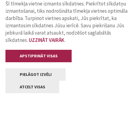
Šī tīmekļa vietne izmanto sīkdatnes. Piekrītot sīkdatņu
izmantošanai, tiks nodrošināta tīmekļa vietnes optimāla
darbība. Turpinot vietnes apskati, Jūs piekrītat, ka
izmantosim sīkdatnes Jūsu ierīcē. Savu piekrišanu Jūs
jebkurā laikā varat atsaukt, nodzēšot saglabātās
sīkdatnes.
UZZINĀT VAIRĀK
.
APSTIPRINĀT VISAS
PIELĀGOT IZVĒLI
ATCELT VISAS