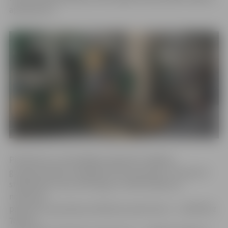
apkopojums.
Pieteikumi uz aktuālajām vakancēm «Baltijas
gumijas fabrikā» tiek gaidīti līdz 29. aprīlim. Transporta
strādniekam tiek solīta alga no 700 līdz 800 eiro,
noliktavas
pārzinim un gumijas presēšanas operatoram – no 600 līdz
700 eiro,