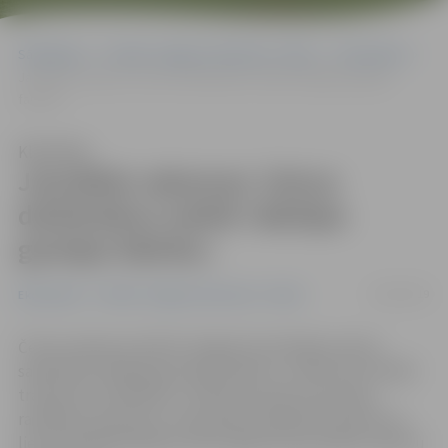
Sākumlapa
Portāla “Jelgavas Vēstnesis” arhīvs
Ekonomika
Jaunākās vakances: četrus darbiniekus meklē «Baltijas gumijas
fabrika»
Klausīties
Jaunākās vakances: četrus
darbiniekus meklē «Baltijas
gumijas fabrika»
14/03/2019
Ekonomika
Portāla “Jelgavas Vēstnesis” arhīvs
Četras vakances šobrīd Jelgavā izsludinājusi akciju
sabiedrība «Baltijas gumijas fabrika». Uzņēmums meklē
transporta strādnieku, noliktavas pārzini, gumijas
ražošanas operatoru un gumijas presēšanas operatoru,
liecina Nodarbinātības valsts aģentūras jaunāko vakanču