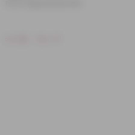
Foto: no «Jelgavas Vēstneša» arhīva
Drukāt
Dalīties