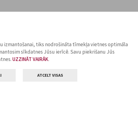
ņu izmantošanai, tiks nodrošināta tīmekļa vietnes optimāla
zmantosim sīkdatnes Jūsu ierīcē. Savu piekrišanu Jūs
atnes.
UZZINĀT VAIRĀK
.
I
ATCELT VISAS
Klientu apkalpošana
ilsētas pašvaldība
Darba laiks