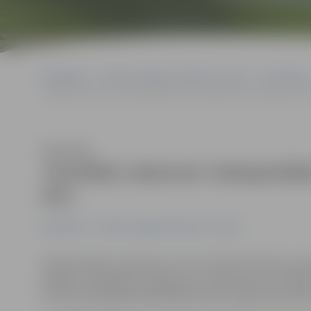
Sākumlapa
Portāla “Jelgavas Vēstnesis” arhīvs
Ekonomika
Jaunākās vakances: kokapstrādes speciālistiem sola algu līdz 15
Klausīties
Jaunākās vakances: kokapstrādes
eiro
Ekonomika
Portāla “Jelgavas Vēstnesis” arhīvs
Kokapstrādes uzņēmums «Cross Timber Systems» aicin
palīgus, piedāvājot atalgojumu operatoriem no 1000 līd
liecina aktuālajā Nodarbinātības valsts aģentūras (N