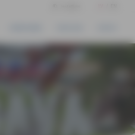
LV
EN
Iestatījumi
UZŅĒMĒJDARBĪBA
PAKALPOJUMI
KONTAKTI