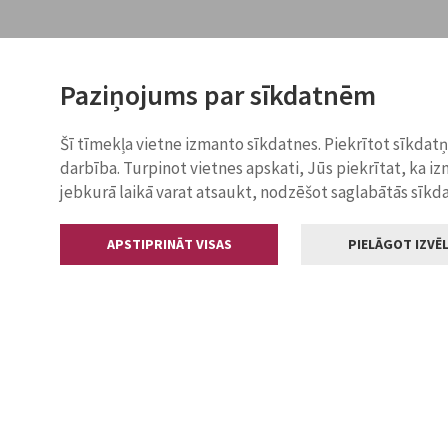
Paziņojums par sīkdatnēm
Šī tīmekļa vietne izmanto sīkdatnes. Piekrītot sīkdat
darbība. Turpinot vietnes apskati, Jūs piekrītat, ka i
jebkurā laikā varat atsaukt, nodzēšot saglabātās sīkd
APSTIPRINĀT VISAS
PIELĀGOT IZVĒL
Kontakti
Jelgavas valstp