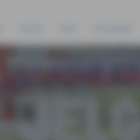
TA
PAŠVALDĪBA
IESTĀDES
KAPITĀLSABIEDRĪBAS