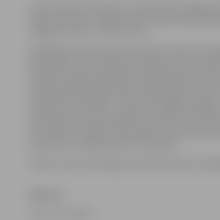
Līdz 6. janvārim interesenti var pieteikties Zemgales 
reģiona projektu vadītāja vakancei. Šajā amatā piedāv
atalgojums ir 992 – 1174 eiro bruto.
Palielinājies vakanču skaits transporta nozarē, kur ne
gan dažādu transportlīdzekļu vadītāji, gan autoatslēd
autoelektriķi, gan loģistikas speciālists, gan satiksme
Jelgavas pilsētas pašvaldības iestādē «Pilsētsaimniecī
tirdzniecībā piedāvājums darba meklētājiem ir stabils
reģistrētas 11 vakances. Joprojām ir dažādi piedāvāju
mazkvalificētam darbaspēkam, piemēram, zivju pārst
miesniekam, krāvējam, iesaiņotājam, noliktavas pārzi
pastniekam, palīgstrādniekam, apkopējai.
Vakanču skaits samazinājies medicīnā, šūšanā un ēdin
Vakances
Foto: no JV arhīva