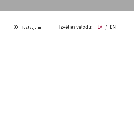
Izvēlies valodu:
LV
EN
Iestatījumi
Lapas karte
Viegli lasīt