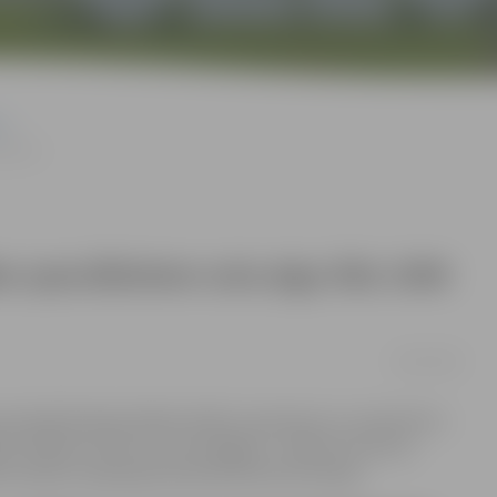
00 eiro
 speciālistiem sola algu līdz 1500
28/12/2016
a darbā kokapstrādes iekārtu operatorus un operatoru
z 1500 eiro (bruto), bet palīgiem – 850 eiro (bruto),
VA) vakanču apkopojumā publicētā informācija.