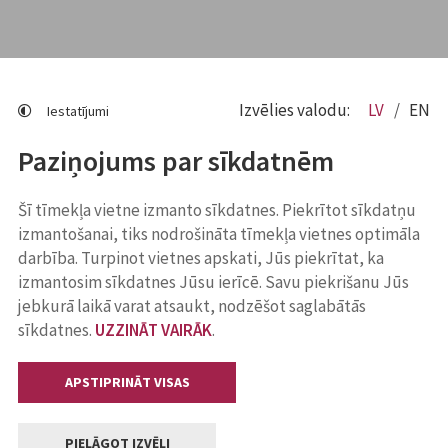
Izvēlies valodu:
LV
EN
Iestatījumi
Paziņojums par sīkdatnēm
Šī tīmekļa vietne izmanto sīkdatnes. Piekrītot sīkdatņu
izmantošanai, tiks nodrošināta tīmekļa vietnes optimāla
darbība. Turpinot vietnes apskati, Jūs piekrītat, ka
izmantosim sīkdatnes Jūsu ierīcē. Savu piekrišanu Jūs
jebkurā laikā varat atsaukt, nodzēšot saglabātās
sīkdatnes.
UZZINĀT VAIRĀK
.
APSTIPRINĀT VISAS
PIELĀGOT IZVĒLI