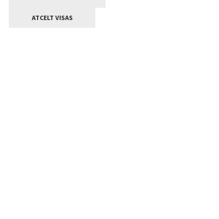
ATCELT VISAS
Kontakti
Jelgavas valstpilsētas pašvaldība
Lielā iela 11, Jelgava, LV-3001
+371 63005522
pasts@jelgava.lv
Klientu apkalpošana