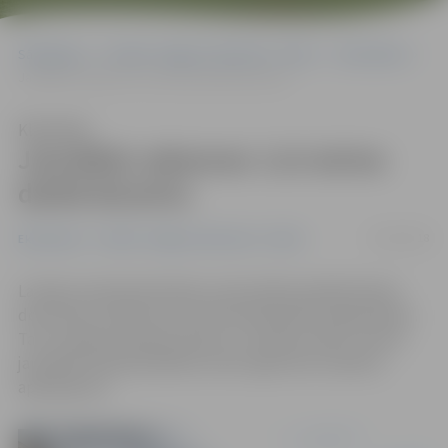
Sākumlapa
Portāla “Jelgavas Vēstnesis” arhīvs
Ekonomika
Jaunākās vakances: LLU aicina darbā docentu
Klausīties
Jaunākās vakances: LLU aicina
darbā docentu
10/01/2018
Ekonomika
Portāla “Jelgavas Vēstnesis” arhīvs
Latvijas Lauksaimniecības universitāte piedāvā darbu
docentam studiju kursā «Veterinārā darba organizācija».
Tas ir nepilnas slodzes darbs uz noteiktu laiku, liecina
jaunākais Nodarbinātības valsts aģentūras vakanču
apkopojums.