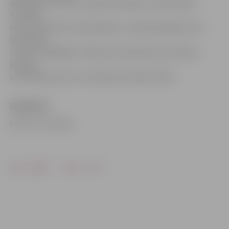
apsargam, matrozim, grāmatvedības uzskaitvedim.
Savukārt
mazkvalificētam darbaspēkam ir tādi piedāvājumi kā
lopkopēja,
trauku mazgātāja, noliktavas darbinieka, pastnieka,
krāvēja,
intervētāja, preču izvietotāja, sētnieka darbs.
VAKANCES
Foto: no JV arhīva
Drukāt
Dalīties