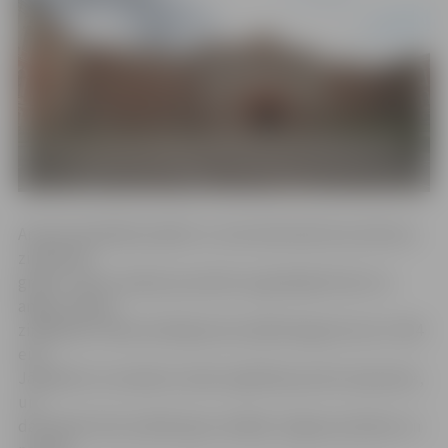
Amata kandidātam jābūt ar veterinārmedicīnas doktora
zinātnisko
grādu, valsts valodas prasmēm augstākajā līmenī un
angļu valodas
zināšanām. Darba slidinājumā norādītā alga (bruto) ir 454
eiro.
Jāpiebilst, ka vakanču skaits izglītības jomā ir pieaudzis,
un
darbinieki tiek meklēti gan vairākās Jelgavas pilsētas un