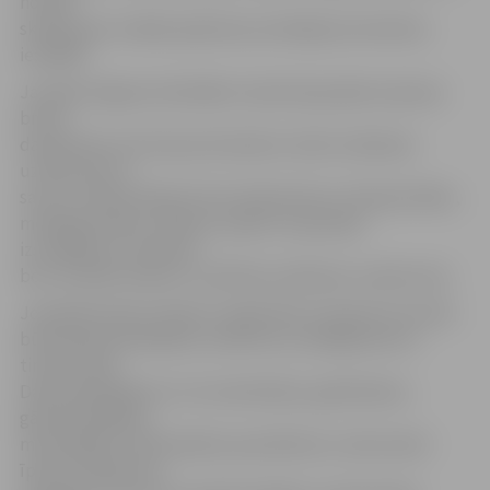
novada
skolās, gan tuvākās apkaimes privātajās pirmsskolas
iestādēs.
Jaunajā Jelgavas šokolādes rūpnīcā joprojām septiņas
brīvas
darbavietas, bet kopumā vakanču skaits ražošanas
uzņēmumos ir
sarucis. Šobrīd dažas brīvas darbavietas ir kokapstrādes,
metālapstrādes, šūšanas, papīra un gumijas
izstrādājumu ražotnēs,
bet visvairāk vakanču ir pārtikas ražošanas uzņēmumos.
Joprojām daudz vakanču reģistrētas transporta nozarē,
būvniecībā, ēdināšanā, medicīnā, sociālajā jomā un
tirdzniecībā.
Darba piedāvājumi ir arī santehniķim, galdniekam,
gāzmetinātājam,
metinātājam, dārzkopības speciālistam, nekustamā
īpašuma aģentam,