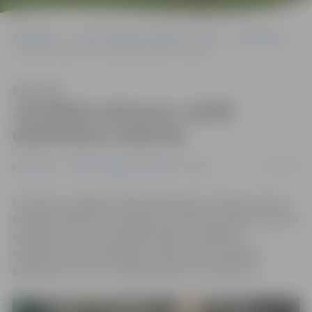
Sākumlapa
Portāla “Jelgavas Vēstnesis” arhīvs
Ekonomika
Jaunākās vakances: meklē darbiniekus ražotnēs
Klausīties
Jaunākās vakances: meklē
darbiniekus ražotnēs
17/10/2018
Ekonomika
Portāla “Jelgavas Vēstnesis” arhīvs
Uzņēmumi Jelgavā meklē darbiniekus ražotnēs, liecina
Nodarbinātības valsts aģentūras (NVA) jaunākais vakanču
apkopojums. Darbu piedāvā iekārtu ražošanas
operatoram, iesaiņotājiem, elektronikas tehniķim,
galdniekiem, kā arī metālapstrādes speciālistiem.