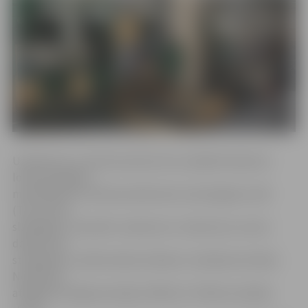
Uzņēmums «Locitech production» piedāvā vakances
lokmetinātājam
metināšanā ar volframa elektrodu inertās gāzes vidē
(TIG), kā arī
slīpētājam. Savukārt uzņēmums «Uavfactory» aicina
darbā ceha
strādniekus, elektronikas tehniķi un ražošanas tehniķi.
Norādītais
atalgojums šajās pozīcijās ir 850 eiro. Pilsētas ražotājs