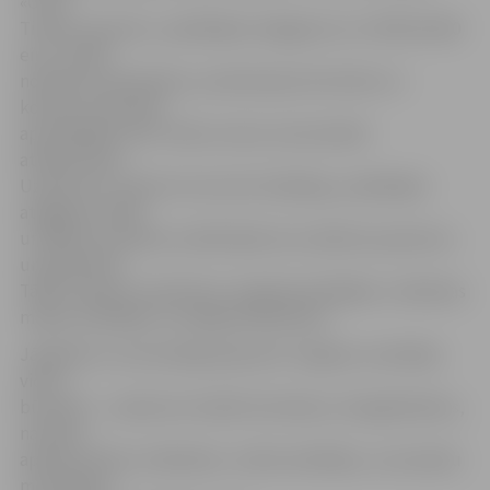
«Cross
Timber Systems», piedāvājot atalgojumu no 700 līdz 850
eiro, meklē
noliktavas darbinieku, produkcijas kontrolieri un
koksnes materiālu
apstrādātāju. Bet «Dinex Latvia» aicina darbā
atslēdznieku.
Uzņēmums «Skonto Concrete Cladding», piedāvājot
atalgojumu 800
un 850 eiro apmērā, meklē šķidrumu iekārtas operatoru
un galdnieku.
Tāpat vakances ražotnēs ir arī gāzmetinātājam, ražošanas
maiņas vadītājam un palīgstrādniekiem.
Jāpiebilst, ka nemainīgi pieprasīti Jelgavas uzņēmēju
vidū ir
būvnieki – uzņēmumi meklē mūrniekus, būvgaldniekus,
namdari,
apdares darbu strādnieku, traktorvadītājus, cauruļvadu
montētājus,