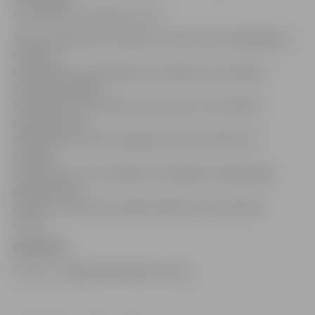
santehniķus un daudzus citus.
Tāpat piedāvājumā Jelgavā ir vakances arī pedagogiem,
eksporta
speciālistiem, galvenajam speciālistam metodiķim
Zemgales reģiona
Kompetenču attīstības centrā, viesu uzņemšanas
organizatoram,
ieslodzījuma vietas apsargiem, Valsts Ieņēmuma
dienesta
inspektoram, intervētajam, sociālajam aprūpētājam,
grāmatvedim,
pavāram, viesmīlim, ergoterapeitam un daudziem
citiem.
VAKANCES
Foto: no «Jelgavas Vēstneša» arhīva