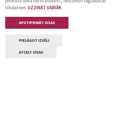
jebkurā laikā varat atsaukt, nodzēšot saglabātās
sīkdatnes.
UZZINĀT VAIRĀK
.
APSTIPRINĀT VISAS
PIELĀGOT IZVĒLI
ATCELT VISAS
Kontakti
Jelgavas valstpilsētas pašvaldība
Lielā iela 11, Jelgava, LV-3001