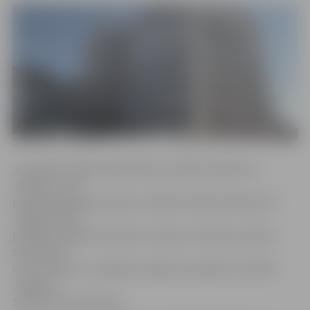
Joprojām vairākus darbiniekus meklē uzņēmums
«Maxima», kas
piedāvā dažādas vakances veikalos Olainē, Mārupē un
Jelgavā. Mūsu
pilsētā joprojām aktuālas ir šuvēja, celtnieka, pavāra,
sētnieka un
citas vakances. Joprojām vairākus speciālistus meklē
Jelgavas
Sociālo lietu pārvalde.