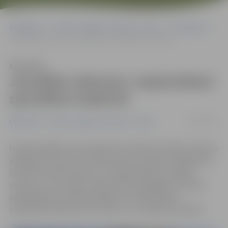
Sākumlapa
Portāla “Jelgavas Vēstnesis” arhīvs
Ekonomika
Jaunākās vakances: nepieciešami speciālisti medicīnā
Klausīties
Jaunākās vakances: nepieciešami
speciālisti medicīnā
01/03/2017
Ekonomika
Portāla “Jelgavas Vēstnesis” arhīvs
Nodarbinātības valsts aģentūras (NVA) aktuālais vakanču
apkopojums liecina, ka divas jaunas vakances pieejamas
slimnīcā «Ģintermuiža», kur nepieciešams sociālais
mentors un virsmāsa. Tāpat darba piedāvājumu klāstu
papildinājušas reklāmas aģenta un pārdošanas
speciālista vakances SIA «Feoni» un uzņēmumā «Bite».