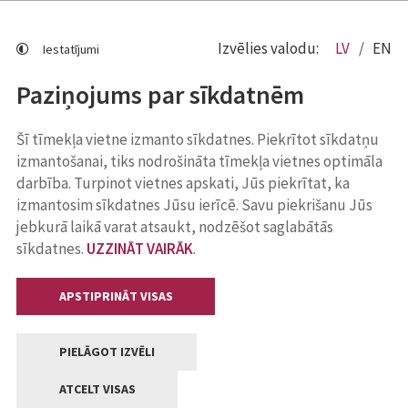
Izvēlies valodu:
LV
EN
Iestatījumi
Paziņojums par sīkdatnēm
Šī tīmekļa vietne izmanto sīkdatnes. Piekrītot sīkdatņu
izmantošanai, tiks nodrošināta tīmekļa vietnes optimāla
darbība. Turpinot vietnes apskati, Jūs piekrītat, ka
izmantosim sīkdatnes Jūsu ierīcē. Savu piekrišanu Jūs
jebkurā laikā varat atsaukt, nodzēšot saglabātās
sīkdatnes.
UZZINĀT VAIRĀK
.
APSTIPRINĀT VISAS
PIELĀGOT IZVĒLI
ATCELT VISAS