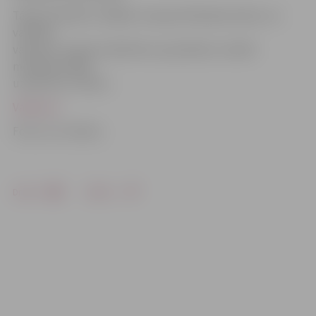
Tāpat aktuālas ir dažādu transportlīdzekļu šoferu un
vadītāju
vakances. Augsti kvalificētus speciālistus meklē
metālapstrādes
uzņēmums «Dinex».
Vakances
Foto: no JV arhīva
Drukāt
Dalīties