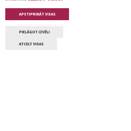
APSTIPRINĀT VISAS
PIELĀGOT IZVĒLI
ATCELT VISAS
Kontakti
Jelgavas valstpilsētas pašvaldība
Lielā iela 11, Jelgava, LV-3001
+371 63005522