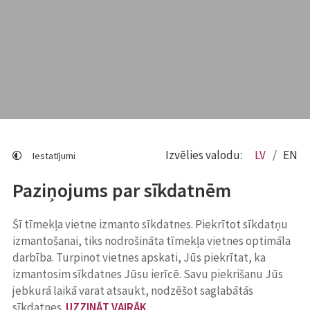
Izvēlies valodu:
LV
EN
Iestatījumi
Paziņojums par sīkdatnēm
Šī tīmekļa vietne izmanto sīkdatnes. Piekrītot sīkdatņu
izmantošanai, tiks nodrošināta tīmekļa vietnes optimāla
darbība. Turpinot vietnes apskati, Jūs piekrītat, ka
izmantosim sīkdatnes Jūsu ierīcē. Savu piekrišanu Jūs
jebkurā laikā varat atsaukt, nodzēšot saglabātās
sīkdatnes.
UZZINĀT VAIRĀK
.