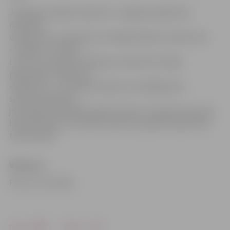
Joprojām vairākas vakances ir Jelgavas apkārtnes
ražošanas
uzņēmumos, piemēram, metālapstrādes uzņēmumos
«TS Rīga» un «Dinex
Latvia» un pārtikas ražošanas uzņēmumā «Gaļas
pārstrādes uzņēmums
«Nākotne»». Ir arī dažas vakances sociālajā jomā,
skaistumkopšanas
jomā (pārsvarā nepieciešami frizieri), transporta nozarē,
būvniecībā, bet visvairāk vakanču joprojām reģistrētas
tirdzniecībā.
Vakances
Foto: no JV arhīva
Drukāt
Dalīties