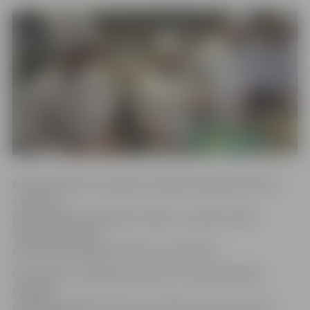
Darbu pavāram un banketu pavāram piedāvā viesnīca
«Jelgava»,
pavāra palīgu meklē bārs «Meka», savukārt veikā
«Maxima» Mārupē
nepieciešams gaļas kulinārs un maiznieks.
Ceha iekārtu mehāniķi elektriķi un traktortehnikas
vadītāju
mehāniķi darbā aicina jauns uzņēmums SIA «Aurenti»,