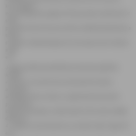
kurš Jelgavas
novada Valgundes pagasta Vītoliņos plāno nodarboties ar
stikla
pārstrādi. Darbs būs piecas dienas nedēļā (darbdienās) pa
sešām
stundām. Piedāvātā alga (bruto) pirmajos sešos mēnešos
ir 800
eiro.
Jelgavas pilsētas pašvaldības pirmsskolas izglītības
iestāde
«Vārpiņa» ar 10. aprīli aicina savā kolektīvā radošu,
atsaucīgu,
atbildīgu, bērnus mīlošu un izglītošanā ieinteresētu
pirmsskolas
izglītības skolotāju uz 0,85 slodzēm (34 stundas nedēļā)
darbam ar
4 – 5 gadus veciem bērniem (uz noteiktu laiku). Alga: 578
eiro.