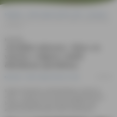
Sākumlapa
Portāla “Jelgavas Vēstnesis” arhīvs
Ekonomika
Jaunākās vakances: «Silva» un viesnīca «Jelgava» meklē ēdināšanas
speciālistus
Klausīties
Jaunākās vakances: «Silva» un
viesnīca «Jelgava» meklē
ēdināšanas speciālistus
29/03/2017
Ekonomika
Portāla “Jelgavas Vēstnesis” arhīvs
Vairākus darbiniekus meklē ēdināšanas uzņēmums
«Silva» – konditoru kūku cehā un karstajā cehā, kā arī
bufetes pārdevējas, liecina Nodarbinātības valsts
aģentūras (NVA) aktuālais vakanču apkopojums.