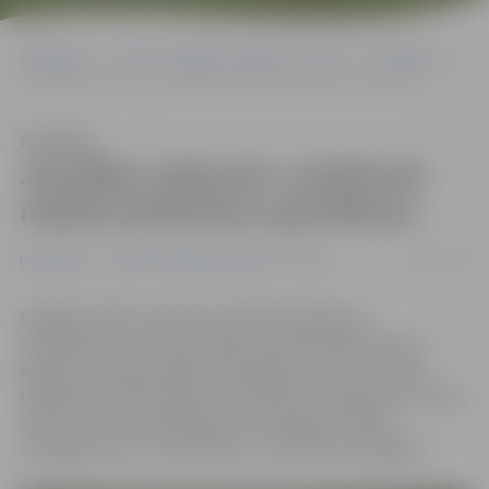
Sākumlapa
Portāla “Jelgavas Vēstnesis” arhīvs
Ekonomika
Jaunākas vakances: uzņēmumi meklē kvalificētus speciālistus
Klausīties
Jaunākas vakances: uzņēmumi
meklē kvalificētus speciālistus
27/02/2019
Ekonomika
Portāla “Jelgavas Vēstnesis” arhīvs
Dažāda profila uzņēmumi meklē kvalificētus
speciālistus, liecina jaunākais Nodarbinātības valsts
aģentūras (NVA) vakanču apkopojums. SIA «Girtekos
Logistika» meklē direktoru noliktavu pakalpojumu jomā,
SIA «Steel Pro» piedāvā darbu ražošanas maiņas
vadītājam, bet «AJ Celtnieks» – būvdarbu vadītājam.