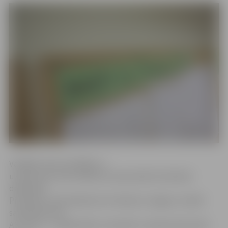
Vairākās valsts iestādēs un
uzņēmumos tiek meklēti arī specializēti tehniskie
darbinieki.
Piemēram, pārvaldnieks SIA «Nebruk Jelgava» meklē
santehniķi, bet
AS «Gaso» – atslēdznieku. Savukārt «Latvijas dzelzceļš»