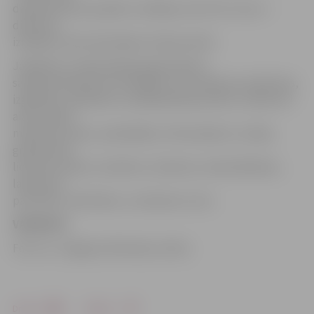
darbā kultūras projektu vadītāju, bet SIA «Furors» –
direktoru
izklaides vietā «Klondaika» Driksas ielā 4.
Jāpiebilst, ka NVA apkopotajā vakanču
sarakstā pieteiktas arī dažādas citas vakances medicīnas,
izglītības, ražošanas un apkalpošanas jomās. Uzņēmumi
aicina darbā
medicīnas māsu, aprūpētāju, fizioterapeitu, šuvēju,
grāmatvedi,
lietvedi, pavāru, konditoru, bārmeni, mežstrādnieku,
laborantu,
pastnieku, dārznieku, un daudzus citus.
VAKANCES
Foto: no «Jelgavas Vēstneša» arhīva
Drukāt
Dalīties