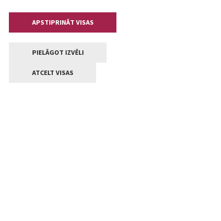
APSTIPRINĀT VISAS
PIELĀGOT IZVĒLI
ATCELT VISAS
Kontakti
Jelgavas valstpilsētas pašvaldība
Lielā iela 11, Jelgava, LV-3001
+371 63005522