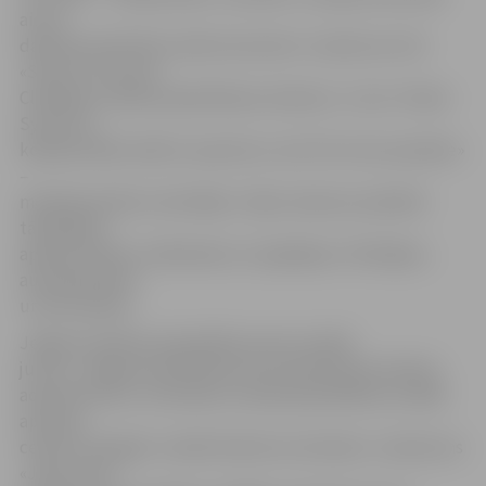
aicina
darbā kontakttīklu elektromontieri. Uzņēmums SIA
«Skonto Concrete
Cladding» meklē projektēšanas inženieri, «Cross Timber
Systems» –
kokapstrādes iekārtu operatoru, bet SIA «Auto paradise»
–
metālmateriālu metinātāju. Tāpat vakances piedāvā
tāmētājam,
apdares darbu strādniekam, bruģētājam, flīzētājam,
autoelektriķim
un būvniekam.
Jelgavas pilsētas pašvaldība aizvien meklē
juristu, Jelgavas poliklīnika aicina darbā datorsistēmu
administratoru, Ozolnieku novada pašvaldības sociālās
aprūpes
centrā «Zemgale» meklē direktora vietnieku. Uzņēmums
«JVB» aicina