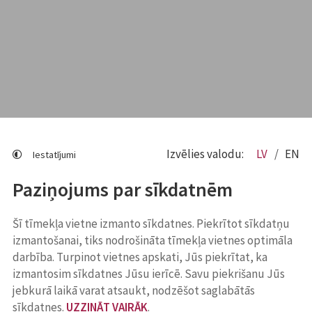
Izvēlies valodu:
LV
EN
Iestatījumi
Paziņojums par sīkdatnēm
Šī tīmekļa vietne izmanto sīkdatnes. Piekrītot sīkdatņu
izmantošanai, tiks nodrošināta tīmekļa vietnes optimāla
darbība. Turpinot vietnes apskati, Jūs piekrītat, ka
izmantosim sīkdatnes Jūsu ierīcē. Savu piekrišanu Jūs
jebkurā laikā varat atsaukt, nodzēšot saglabātās
sīkdatnes.
UZZINĀT VAIRĀK
.