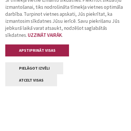
Šī tīmekļa vietne izmanto sīkdatnes. Piekrītot sīkdatņu
izmantošanai, tiks nodrošināta tīmekļa vietnes optimāla
darbība. Turpinot vietnes apskati, Jūs piekrītat, ka
izmantosim sīkdatnes Jūsu ierīcē. Savu piekrišanu Jūs
jebkurā laikā varat atsaukt, nodzēšot saglabātās
sīkdatnes.
UZZINĀT VAIRĀK
.
APSTIPRINĀT VISAS
PIELĀGOT IZVĒLI
ATCELT VISAS