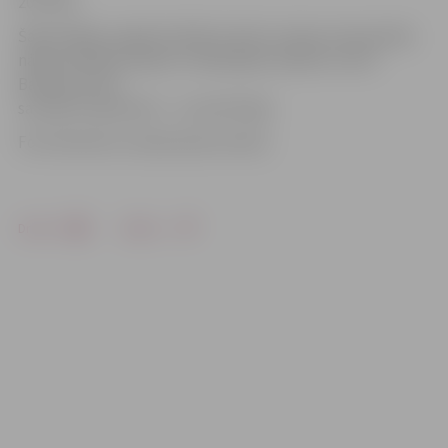
20. vieta.
Šajā nedēļas nogalē airētāji startēs Latvijas čempionātā,
nākamnedēļ jaunajiem smaiļotājiem plānots starts
Baltijas kausā,
savukārt septembrī – turnīrā Polijā.
Foto: Brocēnu novada Sporta skola
Drukāt
Dalīties