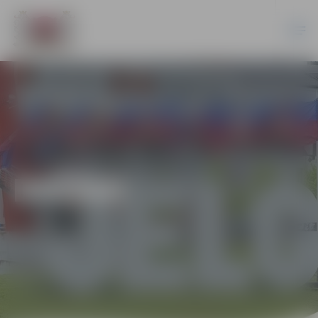
DAŽĀDI