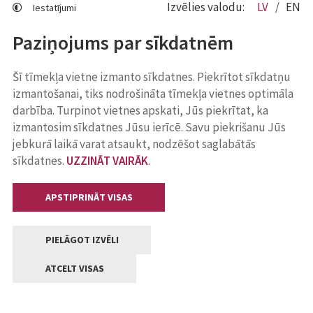
Izvēlies valodu:
LV
EN
Iestatījumi
Paziņojums par sīkdatnēm
Šī tīmekļa vietne izmanto sīkdatnes. Piekrītot sīkdatņu
izmantošanai, tiks nodrošināta tīmekļa vietnes optimāla
darbība. Turpinot vietnes apskati, Jūs piekrītat, ka
izmantosim sīkdatnes Jūsu ierīcē. Savu piekrišanu Jūs
jebkurā laikā varat atsaukt, nodzēšot saglabātās
sīkdatnes.
UZZINĀT VAIRĀK
.
APSTIPRINĀT VISAS
PIELĀGOT IZVĒLI
ATCELT VISAS