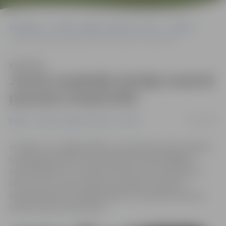
Sākumlapa
Portāla “Jelgavas Vēstnesis” arhīvs
Dažādi
Jaunie smaiļotāji atzinīgi nostartē pasaules čempionātā
Klausīties
Jaunie smaiļotāji atzinīgi nostartē
pasaules čempionātā
01/08/2018
Dažādi
Portāla “Jelgavas Vēstnesis” arhīvs
«Uzskatu, ka Jelgavas Bērnu un jaunatnes sporta skolas
smaiļotāji pasaules čempionātā junioriem Bulgārijā
nostartēja labi, jo viņi vēl ir ļoti jauni, bet konkurence –
liela un sīva,» savu audzēkņu sniegumu pasaules
čempionātā vērtē Jelgavas Bērnu un jaunatnes sporta
skolas trenere Lelde Laure.