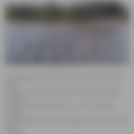
Smaiļotājs Egils Kalns1000 metros vieniniekā izcīnīja 26.
vietu,
četrinieks – jelgavnieki E.Kalns, Otto Gerbers, Zigmārs
Cinovskis
un brocenieks Gints Markavičs – 23. vietu, savukārt
Katrīnai
Smiltniecei pārī ar rīdzinieci Margu Ritu Ošu divnieku 500
metros –