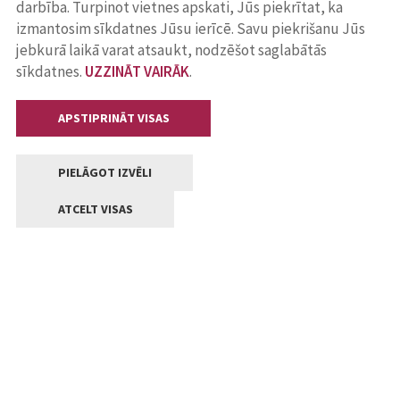
darbība. Turpinot vietnes apskati, Jūs piekrītat, ka
izmantosim sīkdatnes Jūsu ierīcē. Savu piekrišanu Jūs
jebkurā laikā varat atsaukt, nodzēšot saglabātās
sīkdatnes.
UZZINĀT VAIRĀK
.
APSTIPRINĀT VISAS
PIELĀGOT IZVĒLI
ATCELT VISAS
Kontakti