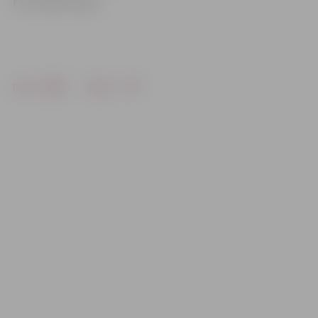
Foto: Raitis Supe
Drukāt
Dalīties