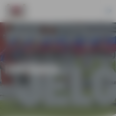
IZSTĀDES