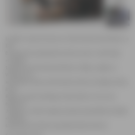
Izstāde ir tapusi kā viena no Teātra dienas aktivitātēm un
līdz
8. aprīlim būs apskatāma kultūras nama 1. stāva foajē.
«Izstādes
tapšanas procesā mēs devāmies uz Rīgu, Liepāju un
Valmieru, lai
iemūžinātu tādus profesionālus aktierus kā Aigars Vilims,
Indra
Roga, Gundars Grasbergs, Andris Keišs un citus, kas
nākuši no
Jelgavas,» norāda Jelgavas pilsētas pašvaldības iestādes
«Kultūra»
sabiedrisko attiecību speciāliste Marta Zīverte.