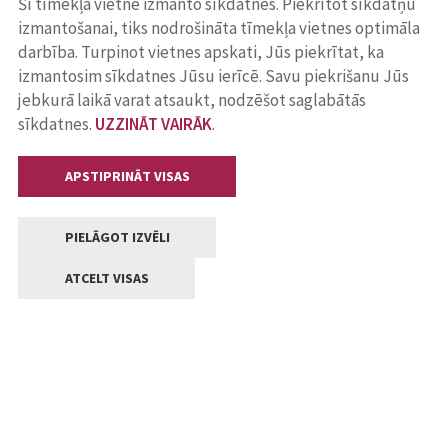
Šī tīmekļa vietne izmanto sīkdatnes. Piekrītot sīkdatņu
izmantošanai, tiks nodrošināta tīmekļa vietnes optimāla
darbība. Turpinot vietnes apskati, Jūs piekrītat, ka
izmantosim sīkdatnes Jūsu ierīcē. Savu piekrišanu Jūs
jebkurā laikā varat atsaukt, nodzēšot saglabātās
sīkdatnes.
UZZINĀT VAIRĀK
.
APSTIPRINĀT VISAS
PIELĀGOT IZVĒLI
ATCELT VISAS