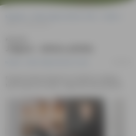
Sākumlapa
Portāla “Jelgavas Vēstnesis” arhīvs
Izstādes
Jelgava – aktieru pilsēta
Klausīties
Jelgava – aktieru pilsēta
12/03/2016
Izstādes
Portāla “Jelgavas Vēstnesis” arhīvs
Par godu latviešu aktieriem, kuri nākuši no Jelgavas,
tapusi īpaša foto izstāde «Jelgavnieki teātra pasaulē».