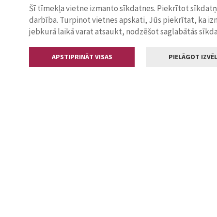
Šī tīmekļa vietne izmanto sīkdatnes. Piekrītot sīkdat
darbība. Turpinot vietnes apskati, Jūs piekrītat, ka i
jebkurā laikā varat atsaukt, nodzēšot saglabātās sīkd
APSTIPRINĀT VISAS
PIELĀGOT IZVĒL
Kontakti
Jelgavas valstp
Lielā iela 11
+371 630055
pasts@jelga