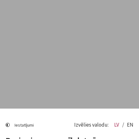
Izvēlies valodu:
LV
EN
Iestatījumi