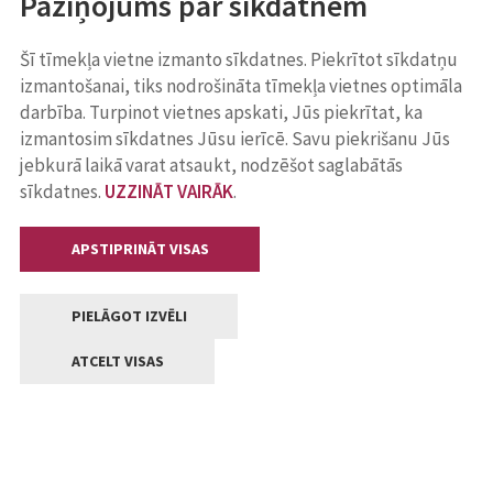
Paziņojums par sīkdatnēm
Šī tīmekļa vietne izmanto sīkdatnes. Piekrītot sīkdatņu
izmantošanai, tiks nodrošināta tīmekļa vietnes optimāla
darbība. Turpinot vietnes apskati, Jūs piekrītat, ka
izmantosim sīkdatnes Jūsu ierīcē. Savu piekrišanu Jūs
jebkurā laikā varat atsaukt, nodzēšot saglabātās
sīkdatnes.
UZZINĀT VAIRĀK
.
APSTIPRINĀT VISAS
PIELĀGOT IZVĒLI
ATCELT VISAS