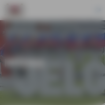
MŪZIKA