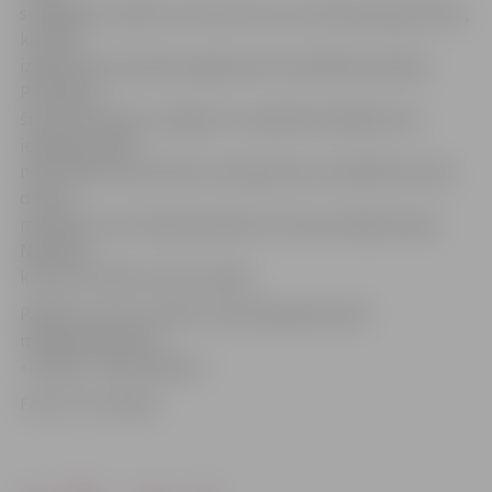
simtgadei» paredz trīs koncertus ar pirmatskaņojumiem,
kas tiks
izpildīti bez iepriekš sagatavota muzikālā materiāla.
Pirmajā no
šiem koncertiem Jelgavas muzejā klausītājiem būs
iespēja dzirdēt
nevis fiksētu jaundarbu, bet gan jaunu sadarbību starp
diviem
mūziķiem, kas nekad iepriekš nav improvizējuši kopā.
Nākamie
koncerti notiks citviet Latvijā.
Pasākums top ar Valsts kultūrkapitāla fonda
mērķprogrammas
«Latvijai – 100» atbalstu.
Foto: no JV arhīva