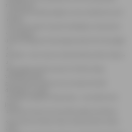
trompetes kā
instrumenta fiziskās iespējas un lauzt priekšstatu par šī
mūzikas
instrumenta spēli. Savukārt dziedātāja un komponiste
S.Jernberga ir
dzimusi Etiopijā, bet šobrīd galvenokārt dzīvo Norvēģijā
un
Zviedrijā – viņa ir viena no modernā džeza okteta «Paavo»
un
laikmetīgās mūzikas kvarteta «The New Songs»
vadītājām. Mūziķe
guvusi kritiķu atzinību par savu eksperimentālo
dziedāšanu un spēju
izdziedāt sarežģītas kompozīcijas – viņa meklē arvien
jaunus
paņēmienus balss instrumentālo iespēju attīstīšanai.
Kopumā koncertsērija «Skaņu meža jaundarbi Latvijas
valsts