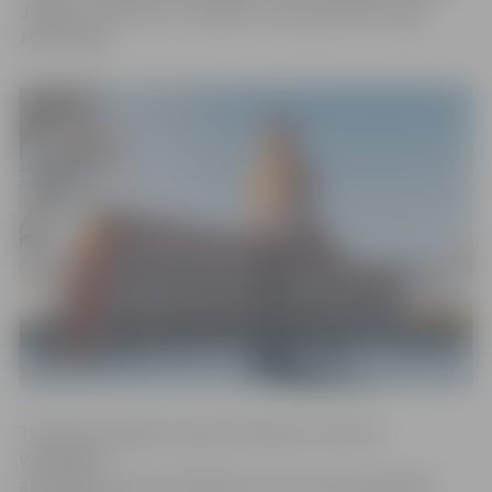
Jelgavas Vēstures un mākslas muzeja pārstāve Līga
Martinenko.
Trompetes spēles novators P.Evanss ir viens no
vadošajiem
amerikāņu instrumentālistiem, kas tiecas paplašināt