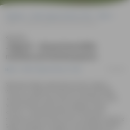
Sākumlapa
Portāla “Jelgavas Vēstnesis” arhīvs
Mūzika
Jelgavā – eksperimentālās mūzikas pirmatskaņojums
Klausīties
Jelgavā – eksperimentālās
mūzikas pirmatskaņojums
16/02/2018
Mūzika
Portāla “Jelgavas Vēstnesis” arhīvs
Nākamajā nedēļas nogalē Ģederta Eliasa Jelgavas
Vēstures un mākslas muzejā notiks eksperimentālās
mūzikas festivāla «Skaņu mežs» koncertsērijas «Skaņu
meža jaundarbi Latvijas valsts simtgadei» pirmais
koncerts – 24. februārī pulksten 15 varēs baudīt
trompetista Pītera Evansa no ASV un etiopiešu vokālistes
Sofijas Jernbergas muzicēšanu, informē Ģederta Eliasa