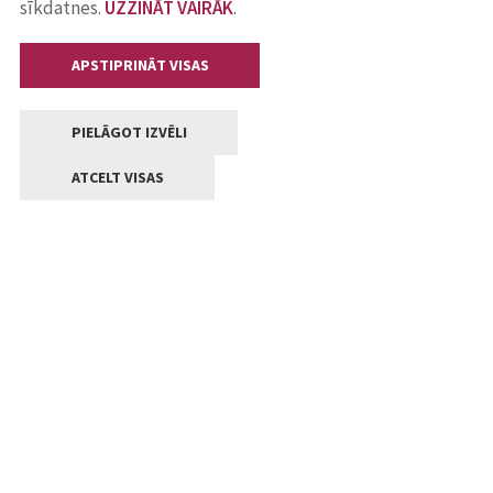
sīkdatnes.
UZZINĀT VAIRĀK
.
APSTIPRINĀT VISAS
PIELĀGOT IZVĒLI
ATCELT VISAS
Kontakti
Jelgavas valstpilsētas pašvaldība
Lielā iela 11, Jelgava, LV-3001