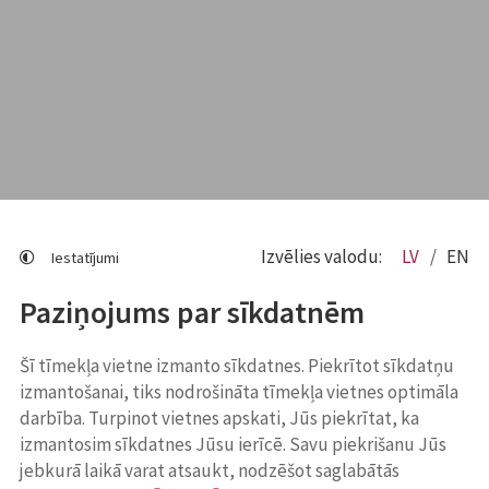
Izvēlies valodu:
LV
EN
Iestatījumi
Paziņojums par sīkdatnēm
Šī tīmekļa vietne izmanto sīkdatnes. Piekrītot sīkdatņu
izmantošanai, tiks nodrošināta tīmekļa vietnes optimāla
darbība. Turpinot vietnes apskati, Jūs piekrītat, ka
izmantosim sīkdatnes Jūsu ierīcē. Savu piekrišanu Jūs
jebkurā laikā varat atsaukt, nodzēšot saglabātās