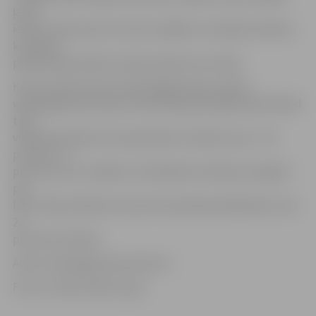
ļautu
ieviest trešo sporta stundu nedēļā un veselības mācību,
ko šobrīd
pārāk lielās skolēnu slodzes dēļ nav kur ielikt.
Ko par ministra ieceri domā jelgavnieki, portāls
www.jelgavasvestnesis.lv jautā aptaujā mājas lapā. Šobrīd
tajā
viedokli pauduši 122 respondenti. Gandrīz puse – 49
procenti – ir
pret šo ieceri, norādot, ka skolēniem slodze jau tagad ir
par
lielu. Ideju atbalsta 12 procenti aptaujas dalībnieku, bet
22
procenti svārstās.
Avots: www.jelgavasvestnesis.lv
Foto un video: Raitis Supe