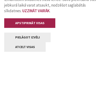
jebkurā laikā varat atsaukt, nodzēšot saglabātās
sīkdatnes.
UZZINĀT VAIRĀK
.
APSTIPRINĀT VISAS
PIELĀGOT IZVĒLI
ATCELT VISAS
Kontakti
Jelgavas valstpilsētas pašvaldība