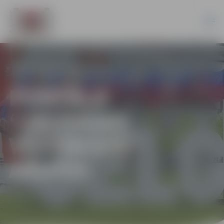
PORTĀLA
“JELGAVAS
VĒSTNESIS”
ARHĪVS