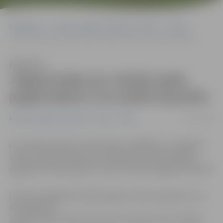
Sākumlapa
Portāla “Jelgavas Vēstnesis” arhīvs
Video
Jelgavā ideja par mācību gada pagarināšanu nav pārāk populāra
Klausīties
Jelgavā ideja par mācību gada
pagarināšanu nav pārāk populāra
03/05/2016
Portāla “Jelgavas Vēstnesis” arhīvs
Video
Lai veicinātu aktīvu dzīvesveidu, izglītības un zinātnes
ministrs Kārlis Šadurskis rosinājis par divām nedēļām
pagarināt mācību gadu. Ko par to domā Jelgavas skolēni?
Lēmumu pagarināt mācību gadu ministrs pamato ar to,
ka skolēniem
ir pārāk mazkustīgs dzīvesveids. Papildu divas nedēļas