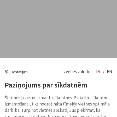
Izvēlies valodu:
LV
EN
Iestatījumi
Paziņojums par sīkdatnēm
Šī tīmekļa vietne izmanto sīkdatnes. Piekrītot sīkdatņu
izmantošanai, tiks nodrošināta tīmekļa vietnes optimāla
darbība. Turpinot vietnes apskati, Jūs piekrītat, ka
izmantosim sīkdatnes Jūsu ierīcē. Savu piekrišanu Jūs