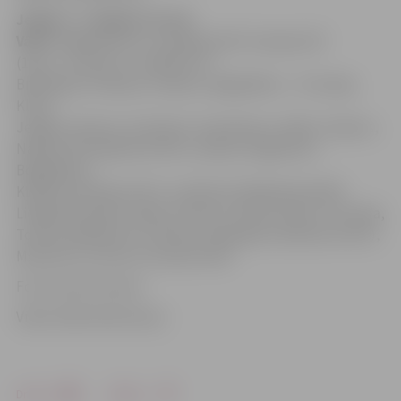
Jelgava – Liepāja 3:2 (1:0)
Vārti:
Grigaravičs 15′, Laukžemis 69′, Kovaļovs 83′
(11m) – Kurtišs 73′, Kārkliņš 75′.
Brīdinājumi: Nakano, Osipovs, Bogdaškins – Strumija,
Kluks.
Jelgava: Ikstens, Freimanis, Savčenkovs, Diallo, Osipovs,
Nakano (Perepļotkins 46′), Lazdiņš, Grigaravičs,
Bogdaškins,
Kļuškins (Kovaļovs 50′), Laukžemis (Malašenoks 88′).
Liepāja: Doroševs, Kļava, Ivanovs, Gorkšs, Kluks, Strumija,
Torress (Kārkliņš 71′), Brtans, Afanasjevs (Dobrecovs 81′),
Mickevičs, Kurtišs (Tumanovs 84′).
Foto: Austris Auziņš
Video: Māris Martinsons
Drukāt
Dalīties