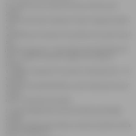
Pēc spēlēm ierasti nopietnais Sauļus Širmelis šoreiz
preses
konferencē brīžiem neslēpa arī smaidu: «Bija grūta spēle,
kuru
aizvadījām pret čempioni. Viņi nevēlas titulu atdot. Mums
bija
jācīnās ar nogurumu – tādu, kādu ir grūti iedomāties. Ko
darīt…Tagad būs nedaudz vieglāk. Ļoti svarīgi, ka
šovakar
uzvarējām un ieguvām trīs punktus. Komandas sitās…2:0
rezultāts
mēdz būt visnepatīkamākais, jo viens sitiens pēc tam var
izmanīt
spēli, un mačs kļūt nervozāks.»
13. augustā jelgavnieki viesosies Slokā pie pašreizējās
Latvijas
futbola Virslīgas līdervienības Jūrmalas «Spartaka». Mača
sākums pulksten 16.