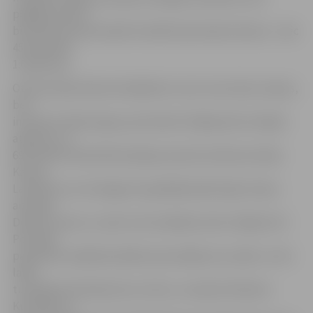
pēdējā minūtē
bīstamā momentā spēli vienkārši apturēja tiesnesis – pēc
45 minūtēm
1:0 pārsvars.
Otrā puslaika sākumā mājinieki uzreiz veica divas maiņas,
bet
iniciatīvu lēnām ieguva pretinieki. Pakāpeniski mūsējie
atguvās, un
69. minūtē individuāli spēcīgu epizodi nodemonstrēja
Karolis
Laukžemis, kurš eleganti apspēlēja kādreizējo izlases
aizsargu
Denisu Ivanovu un pēc tam ieraidīja bumbu tālajā stūrī.
Pēc šāda
pavērsiena mājinieki pēkšņi pazaudēja savu spēli, un īsā
laikā
turpinājumā ielaida divus vārtus, izceļoties Markam
Kurtišam un