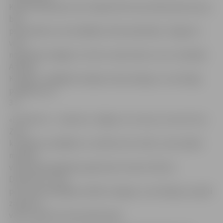
Krišam Kārkliņam (2:2). Šajā brīdī emocionāls pārsvars jau
bija
pretiniekiem, bet pēdējais vārds piederēja «Jelgavai» –
viesi
nopelnīja muļķīgu 11 metru soda sitienu, kuru realizēja
Andrejs
Kovaļovs, tādējādi mūsējie izrāva laimīgu un nozīmīgu
panākumu ar
3:2.
«Es būšu īss…Apsveicu Jelgavu ar uzvaru,un tas arī viss.
Zinu,
ka šodien zaudējām un vairāk nav ko teikt,» pēc spēles
manāmi
vīlies bija liepājnieku galvenais treneris Viktors
Dobrecovs, kurš
pēc mača nevēlējās meklēt vainīgos un atzīmēja, ka spēli
zaudē un
vārtus ielaiž visa komanda kopā.