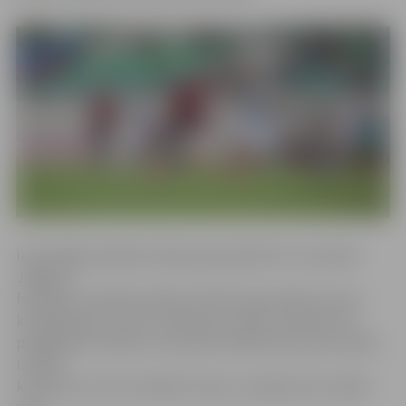
Iepriekšējā nedēļā Izraēlas galvaspilsētā Jeruzalemē
Jelgavas
futbolisti noslēdza lielisko UEFA Eiropas līgas sezonu,
kvalifikācijas turnīra 3. kārtā divu spēļu summā ar 0:3
piekāpjoties «Beitar» komandai. Dažas dienas pēc spēles
Izraēlā
komanda uzreiz aizvadīja treniņus, lai gatavotos spēlei