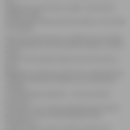
pret
pagājušās sezonas čempioni «Liepāju». Pamatsastāvā
mūsējiem nekādi
lieli pārsteigumi nebija, kamēr pretiniekiem maču izlaida
trīs futbolisti.
Mača sākums bija ļoti aktīvs no mājinieku puses. Vairākas
aktīvas darbības, taču līdz sitieniem netikām. 15. minūtē
Kaspars
Ikstens ar tālu piespēli ievadīja izcilu pretuzbrukumu –
Boriss
Bogdaškins uzvarēja vienu gaisa divcīņu, tālāk labāks par
liepājnieku bija Karolis Laukžemis, kurš vienatnē pret
vārtsargu
izvirzīja Mindaugu Grigarāviču – lietuvietis pārcēla
bumbu pāri
vārtsargam un 1:0. Puslaika otrajā daļā neliela iniciatīva
bija viesiem, tomēr aizsardzībā jelgavnieki bija
disciplinēti. 36.
minūtē no labas pozīcijas netrāpīja Laukžemis, bet