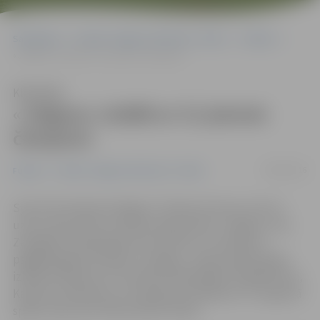
Sākumlapa
Portāla “Jelgavas Vēstnesis” arhīvs
Futbols
«Jelgava» izrādē ar 3:2 pieveic čempioni
Klausīties
«Jelgava» izrādē ar 3:2 pieveic
čempioni
08/08/2016
Futbols
Portāla “Jelgavas Vēstnesis” arhīvs
SynotTip futbola Virslīgas 17. kārtas ietvaros ceturto
uzvaru pēc kārtas izcīnīja futbola klubs «Jelgava», kas
Zemgales Olimpiskajā centrā (ZOC) ar 3:2 pieveica
pagājušā gada čempioni «Liepāju», lai gan spēles gaitā
izlaida 2:0 pārsvaru. Pa vārtiem Mindaugam Grigarāvičam,
Karolim Laukžemim un Andrejam Kovaļovam. 13. augustā
spēle viesos pret līdervienību Slokā.