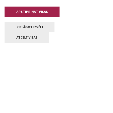
APSTIPRINĀT VISAS
PIELĀGOT IZVĒLI
ATCELT VISAS
Kontakti
Jelgavas valstpilsētas pašvaldība
Lielā iela 11, Jelgava, LV-3001
+371 63005522