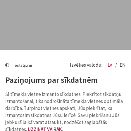
Izvēlies valodu:
LV
EN
Iestatījumi
Paziņojums par sīkdatnēm
Šī tīmekļa vietne izmanto sīkdatnes. Piekrītot sīkdatņu
izmantošanai, tiks nodrošināta tīmekļa vietnes optimāla
darbība. Turpinot vietnes apskati, Jūs piekrītat, ka
izmantosim sīkdatnes Jūsu ierīcē. Savu piekrišanu Jūs
jebkurā laikā varat atsaukt, nodzēšot saglabātās
sīkdatnes.
UZZINĀT VAIRĀK
.