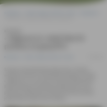
Sākumlapa
Portāla “Jelgavas Vēstnesis” arhīvs
Basketbols
«Jelgava/LLU» ielaiž tikai 54 punktus un grauj RTU
Klausīties
«Jelgava/LLU» ielaiž tikai 54
punktus un grauj RTU
23/02/2018
Basketbols
Portāla “Jelgavas Vēstnesis” arhīvs
Šovakar Latvijas Basketbola līgas (LBL) 2. divīzijas
regulārās sezonas turnīrā graujošu panākumu svinēja
«Jelgava/LLU», kas viesos ar rezultātu 78:54 pieveica
Rīgas Tehniskās universitātes basketbolistus. Ar 20
punktiem izcēlās Kalvis Krūmiņš. Pēc desmit dienām
jelgavniekiem spēle viesos Gulbenē.