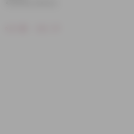
4, Kravinskis 3, Bērziņš 3,
Drukāt
Dalīties