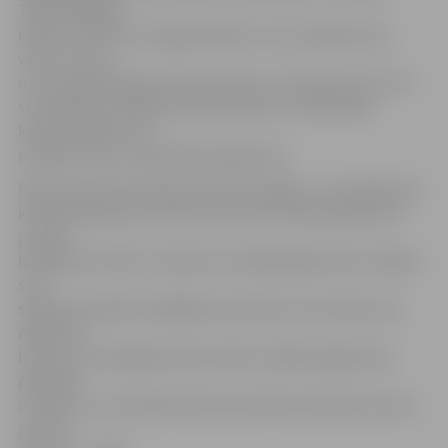
79:90. Tādējādi
Ķekavas vienība no jelgavniekiem vairs atpalika tikai
vienu uzvaru,
un tas bija pietiekami labs iemesls, lai šovakar pret RTU
studentiem mūsējie laukumā dotos ar maksimālu
koncentrēšanos un
pierādītu savu meistarības pārākumu.
Mača pirmā ceturtdaļa izvērtās sarežģīta – pretinieki itin
komfortabli jūtās uzbrukumā, kā rezultātā iekrāja trīs
punktu
handikapu (18:21). Otrajā ceturtdaļā jelgavnieki uzlaboja
savu
spēli aizsardzībā, tādējādi pretinieku precizitāte vairs
nebija tik
laba, kas arī bija galvenais iemesls, kāpēc jelgavnieki
pārņēma
iniciatīvu un puslaika pārtraukumā jau devās pie astoņu
punktu