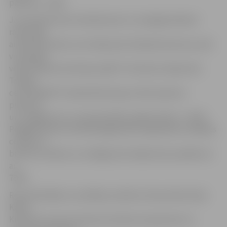
pārsvara – 40:32.
Jau iepriekš esam rakstījuši par to, ka jelgavniekiem
raksturīgi
aizvadīt ļoti labu ceturtdaļu pēc lielā pārtraukuma, kad
var paspēt
veikt nelielas korekcijas spēlē. Tā notika arī šajā reizē.
Trešajā
ceturtdaļā RTU basketbolisti guva tikai septiņus
punktus,
un «Jelgava/LLU» principā izšķīra spēles likteni – 65:39.
Pēdējās desmit minūtēs jelgavnieki mājiniekiem nekādas
cerības uz
brīnumu nedeva un noslēgumā svinēja drošu panākumu
ar
78:54.
Rezultatīvākais uzvarētāju sastāvā ar 20 punktiem bija
Kalvis
Krūmiņš, kuram arī piecas bumbas zem groziem un