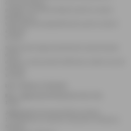
četras rezultatīvas
piespēles. Toms Bitītis iekrāja 13 punktus un piecas
piespēles, bet
Uldim Feldmanim šajā spēlē desmit punkti un desmit
atlēkušās
bumbas.
Nākamo spēli Jelgavas basketbolisti aizvadīs tikai pēc
desmit
dienām, 3. martā, pulksten 18:00 viesos uzsākot cīņu pret
Gulbenes
komandu.
LBL 2. divīzija, 23. februāris
RTU – Jelgava/LLU 54:78 (21:18, 11:22, 7:25,
15:13)
Jelgava/LLU:
K.Krūmiņš 20, Bitītis 13, Rozītis
11, Feldmanis 10, Justovičs 5, Satovskis 5, Frīdmanis 4,
Neimanis