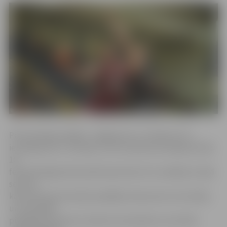
Pirms šīvakara spēles «Jelgava/LLU» ar bilanci 15-2
ierindojās LBL 2. divīzijas turnīra tabulas pirmajā pozīcijā.
16.
februārī jelgavnieki piedzīvoja tikai otro zaudējumu šajā
sezonā,
kad savā laukumā vāji nospēlēja mača pirmo ceturtdaļu
un visā spēlē
piekāpās Valmieras studentu komandai ar rezultātu