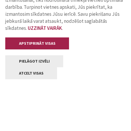
izmantošanai, tiks nodrošināta tīmekļa vietnes optimāla
darbība. Turpinot vietnes apskati, Jūs piekrītat, ka
izmantosim sīkdatnes Jūsu ierīcē. Savu piekrišanu Jūs
jebkurā laikā varat atsaukt, nodzēšot saglabātās
sīkdatnes.
UZZINĀT VAIRĀK
.
APSTIPRINĀT VISAS
PIELĀGOT IZVĒLI
ATCELT VISAS
Kontakti