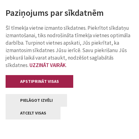
Paziņojums par sīkdatnēm
Šī tīmekļa vietne izmanto sīkdatnes. Piekrītot sīkdatņu
izmantošanai, tiks nodrošināta tīmekļa vietnes optimāla
darbība. Turpinot vietnes apskati, Jūs piekrītat, ka
izmantosim sīkdatnes Jūsu ierīcē. Savu piekrišanu Jūs
jebkurā laikā varat atsaukt, nodzēšot saglabātās
sīkdatnes.
UZZINĀT VAIRĀK
.
APSTIPRINĀT VISAS
PIELĀGOT IZVĒLI
ATCELT VISAS