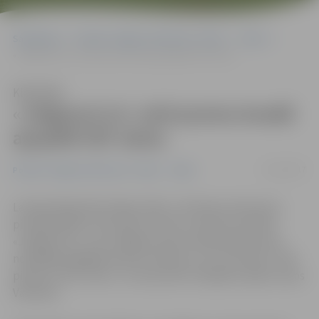
Sākumlapa
Portāla “Jelgavas Vēstnesis” arhīvs
Video
«Jelgava/LLU» otrā posma ievadā apspēlē VEF skolu
Klausīties
«Jelgava/LLU» otrā posma ievadā
apspēlē VEF skolu
16/12/2017
Portāla “Jelgavas Vēstnesis” arhīvs
Video
Latvijas Basketbola līgas (LBL) 2. divīzijas otrā posma
pirmajā spēlē uzvaru guvusi Gata Justoviča trenētā
«Jelgava/LLU», kas Jelgavas sporta hallē pārliecinoši
nospēlēja pēdējās desmit minūtes un ar rezultātu 77:60
pieveica «VEF skolu». 22. decembrī mūsējiem spēle viesos
Valmierā.