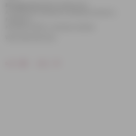
BK Jelgava/LLU:
Mētra 18, Bērziņš 18,
A.Justovičs 16, Feldmanis 12, Neimanis 4, Rozītis 4,
Frīdmanis 2,
Kravinskis 2, Bitītis 1, Satovskis, Ziemelis.
Video: Māris Martinsons
Drukāt
Dalīties