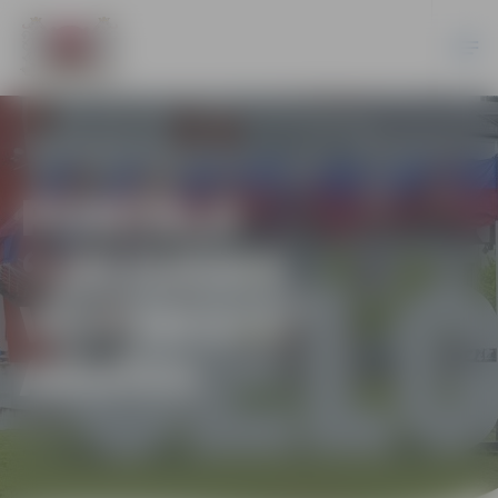
PORTĀLA
“JELGAVAS
VĒSTNESIS”
ARHĪVS