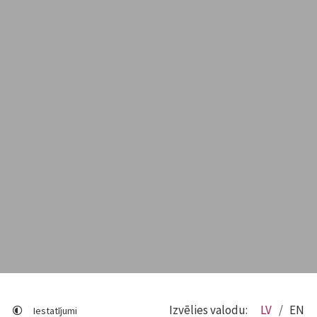
Izvēlies valodu:
LV
EN
Iestatījumi