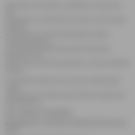
Šajā spēlē rezultatīvākie uzvarētājiem ar 18 punktiem
bija
Salvis Mētra un Jānis Bērziņš, bet Andris Justovičs spēli
pabeidza
ar 16 punktiem un desmit atlēkušajām bumbām.
Produktīva spēle arī
citam Jelgavas basketbola audzēknim Kasparam
Neimanim – četri
punkti, sešas rezultatīvas piespēles un astoņas atlēkušās
bumbas.
22. decembrī pulksten 20 G.Justoviča trenētā vienība
uzsāks
spēli viesos pret «Valmiera Glass/ Vidzemes Augstskola»
basketbolistiem.
LBL 2. divīzija, 15. decembris
BK Jelgava/LLU – VEF skola 77:60 (15:18, 24:14, 21:24,
17:4)