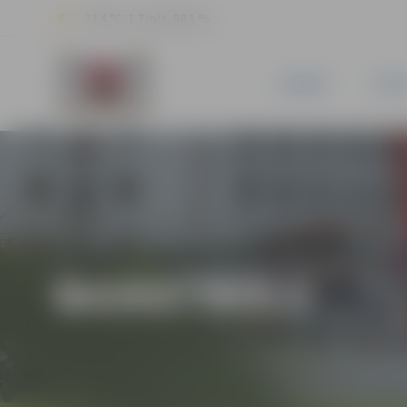
23.4 °C, 1.7 m/s, 58.1 %
JAUNUMI
PILSĒ
BASKETBOLS