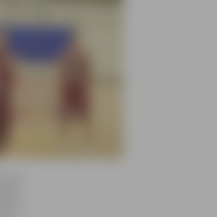
 deviņās
tspils
izdevās
itin