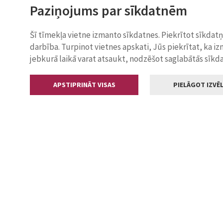
Paziņojums par sīkdatnēm
Šī tīmekļa vietne izmanto sīkdatnes. Piekrītot sīkdat
darbība. Turpinot vietnes apskati, Jūs piekrītat, ka i
jebkurā laikā varat atsaukt, nodzēšot saglabātās sīkd
APSTIPRINĀT VISAS
PIELĀGOT IZVĒL
Kontakti
Jelgavas valstp
Lielā iela 11
+371 630055
pasts@jelga