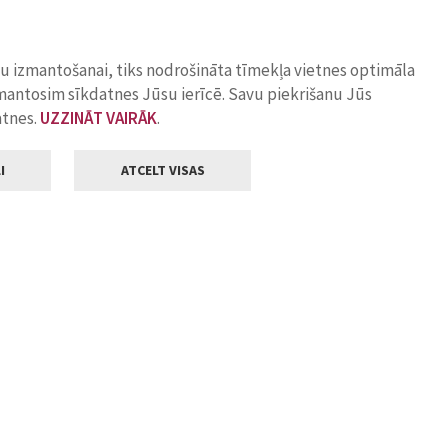
ņu izmantošanai, tiks nodrošināta tīmekļa vietnes optimāla
zmantosim sīkdatnes Jūsu ierīcē. Savu piekrišanu Jūs
atnes.
UZZINĀT VAIRĀK
.
I
ATCELT VISAS
Klientu apkalpošana
ilsētas pašvaldība
Darba laiks
, Jelgava, LV-3001
Pirmdienās
8.00 - 18.00
Otrdienās
8.00 - 17.00
22
Trešdienās
8.00 - 17.00
va.lv