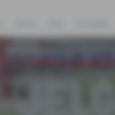
TA
PAŠVALDĪBA
IESTĀDES
KAPITĀLSABIEDRĪBAS