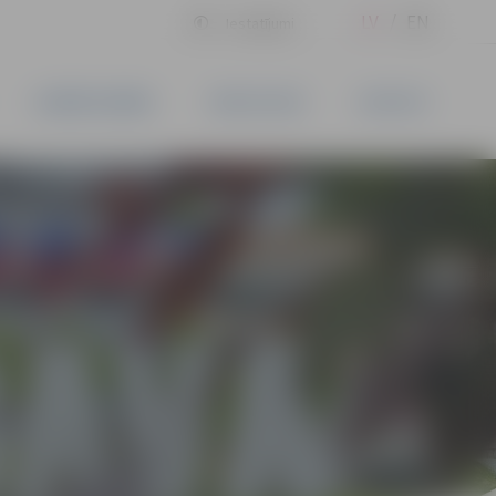
LV
EN
Iestatījumi
UZŅĒMĒJDARBĪBA
PAKALPOJUMI
KONTAKTI