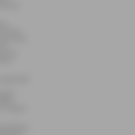
tdien bija
ijas
it minūtēs
ā ceturtdaļā
vāja
i punkti,
elielu
pināja spēlēt
ēdzošās
ēdējās
 un Jelgavas
strēja Salvis
atlēkušajām