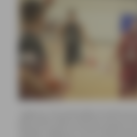
«Jelgava/LLU» līdz šim bija spēlējusi itin pārliecinoši,
spēlēs vienīgo zaudējumu piedzīvojot viesos pret Ven
Augstskolu, kurai pēc tam savā laukumā pārliecinoši 
revanšēties. Tādējādi Gata Justoviča trenētā komanda 