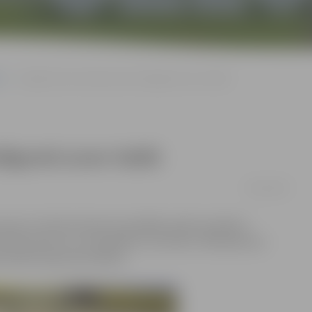
s
«Jelgava/LLU» pirmā posma noslēgumā uzvar Saldū
lēgumā uzvar Saldū
09/12/2017
sezonas turnīrā pirmā posma pēdējo spēli aizvadījusi
ai 59 punktus un visā spēlē ar rezultātu 76:59 pieveica
nktiem bija Salvis Mētra.