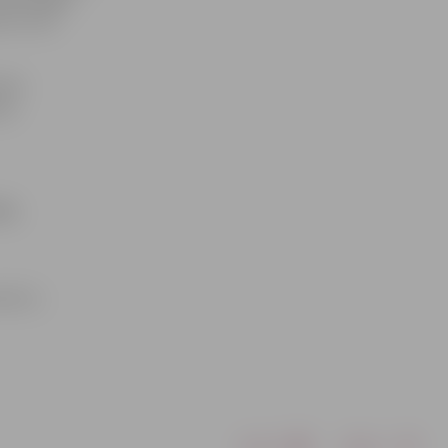
 un trīs
irmo
nav
24,
vičs 3,
Drukāt
Dalīties