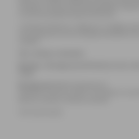
bumbām un četrām rezultatīvām piespēlēm. 14 punkti
rezultatīvas piespēles Kasparam Neimanim.
2. divīzijas pirmā posmu «Jelgava/LLU» noslēgusi ar p
vietu A grupā, bet turnīra turpinājuma kalendārs vēl 
sastādīts.
LBL 2. divīzija, 9. decembris
BK Saldus – BK Jelgava/LLU 59:76 (15:22, 14:11, 14:
16:19)
BK Jelgava/LLU:
Mētra 20, Neimanis 14,
Feldmanis 13, Rozītis 11, Bitītis 7, Kravinskis 5, A.Justo
Bērziņš 3, Ziemelis, Frīdmanis, Satovskis
Foto: Austris Auziņš