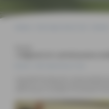
Sākumlapa
Portāla “Jelgavas Vēstnesis” arhīvs
Basketbol
Klausīties
«Jelgava/LLU» pirmā posma nos
Basketbols
Portāla “Jelgavas Vēstnesis” arhīvs
Latvijas Basketbola līgas (LBL) 2. divīzijas regulārās 
«Jelgava/LLU», kas sestdienas vakarā viesos ielaida tik
Saldus komandu. Uzvarētājiem rezultatīvākais ar 20 pu