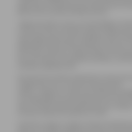
pārliecinoši arī atradās A grupas pirmajā vietā, bet ses
jāliek punkts sacensību pirmajam posmam.
Jelgavas komanda ir viena no rezultatīvākajām 2. divīz
turnīrā, bet tieši ar aizsardzību spēles pirmajās desm
izdevās iegūt septiņu punktu handikapu (22:15). Otraj
jelgavniekiem bija itin lielas problēmas uzbrukumā – 
precizitāte no distances, pieļautas kļūdas, tikai 11 gūt
bet arī pretinieki ne ar ko spīdošu neizcēlās, un viesi n
handikapu saglabāja (33:29).
Pēc pārtraukuma Saldus basketbolisti uzbrukumā tur
līdzīgā līmenī, bet G.Justovičam izdevās nedaudz
sakārtot «Jelgava/LLU» spēli, kā rezultātā pirms nosl
ceturtdaļas iegūts itin komfortabls pārsvars (57:44). P
desmit minūtēs saldenieki spēles gaitu lauzt nespēja,
komanda svinēja drošu panākumu ar 76:59.
Produktīvu sniegumu Jelgavas vienības sastāvā demon
Mētra, kurš izcēlās ar 20 gūtiem punktiem, astoņām 