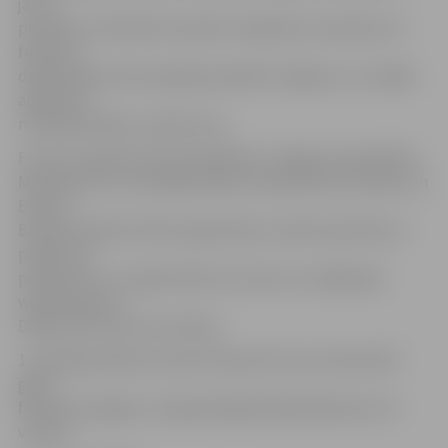
jaunu
produktu attīstībā. Savukārt trešajā foruma dienā, 23.
februārī,
dalībniekiem būs iespēja apmeklēt Jelgavas un tuvējās
apkārtnes
metālapstrādes uzņēmumus.
Forumu organizē LIAA sadarbībā ar Jelgavas pašvaldību,
Mašīnbūves un metālapstrādes rūpniecības asociāciju un
Eiropas
Biznesa atbalsta tīkla organizāciju Latvijā. Iepazīties ar
pasākuma
programmu un reģistrēties forumam var mājaslapā
www.liaa.gov.lv.
Dalība forumā ir bez maksas.
1.metālapstrādes nozares biznesa forums notika 2017.
gada
februārī Liepājā, un tajā piedalījās 280 dalībnieki no 9
valstīm.