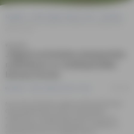
Sākumlapa
Portāla “Jelgavas Vēstnesis” arhīvs
Ekonomika
Jelgavā norisināsies starptautisks mašīnbūves un metālapstrādes
biznesa forums
Klausīties
Jelgavā norisināsies starptautisks
mašīnbūves un metālapstrādes
biznesa forums
15/02/2018
Ekonomika
Portāla “Jelgavas Vēstnesis” arhīvs
No 21. līdz 23. februārim Jelgavas tehnikumā Pulkveža
Oskara Kalpaka ielā 37 notiks 2. Starptautiskais
mašīnbūves un metālapstrādes biznesa forums, kas
pulcēs vadošos nozares profesionāļus, uzņēmējus un
sadarbības partnerus no dažādām valstīm.