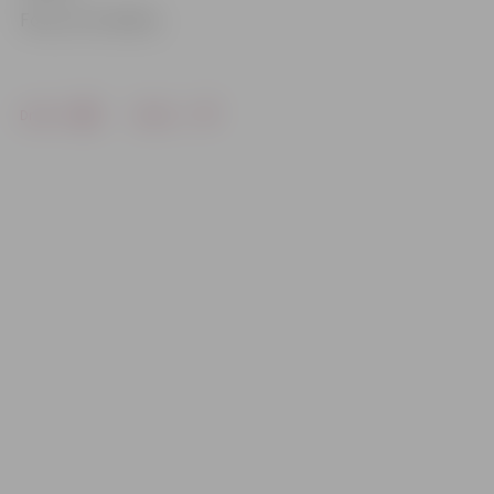
Foto: no JV arhīva
Drukāt
Dalīties