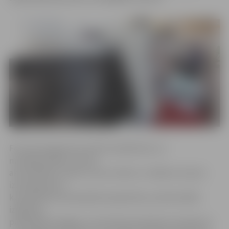
Foruma programma veltīta mašīnbūves un
metālapstrādes nozares
aktualitātēm, īpašu uzsvaru liekot uz tādiem nozares
izaicinājumiem
kā kvalificēta darbaspēka pieejamība, profesionālās
izglītības
piedāvātās iespējas un investīciju piesaistes nosacījumi