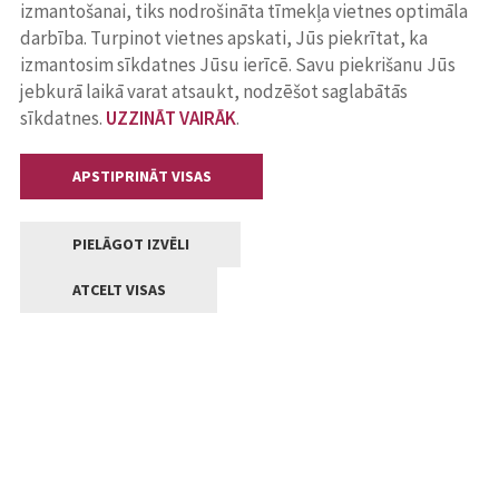
izmantošanai, tiks nodrošināta tīmekļa vietnes optimāla
darbība. Turpinot vietnes apskati, Jūs piekrītat, ka
izmantosim sīkdatnes Jūsu ierīcē. Savu piekrišanu Jūs
jebkurā laikā varat atsaukt, nodzēšot saglabātās
sīkdatnes.
UZZINĀT VAIRĀK
.
APSTIPRINĀT VISAS
PIELĀGOT IZVĒLI
ATCELT VISAS