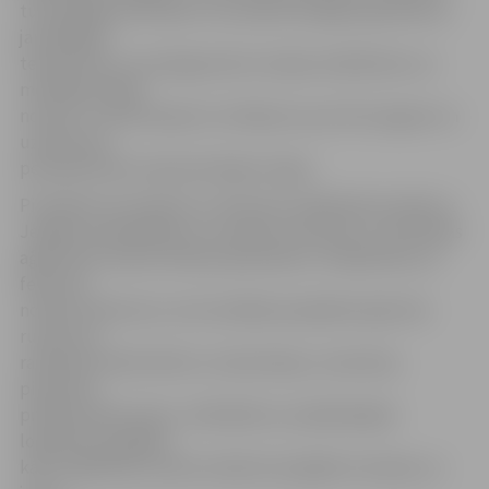
turpmākajai attīstībai. Forumā būs iespēja iepazīties ar
jaunākajām
tendencēm un sasniegumiem Latvijas mašīnbūves un
metālapstrādes
nozarē, uzzināt ekspertu vērtējumu par tās izaugsmi un
uzņēmumu
perspektīvām starptautiskajos tirgos.
Pirmajā foruma dienā, 21. februārī, dalībnieki aicināti uz
Jelgavas pašvaldības un Latvijas Investīciju un attīstības
aģentūras (LIAA) oficiālo pieņemšanu. Otrajā dienā, 22.
februārī,
notiks konference, kurā vairākās paneļdiskusijās tiks
runāts par
ražošanas efektivitāti un robotizāciju, investīciju
piesaistes
priekšnoteikumiem, «Rail Baltica» piedāvātajām
loģistikas iespējām,
kā arī izglītības nozares atbalsta iespējām inovāciju un