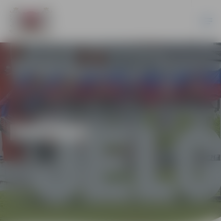
DAŽĀDI