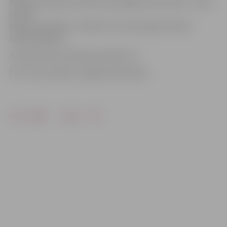
iepriekš pauda portālam www.jelgavasvestnesis.lv, viņas
mērķis
šajās sacensībās ir uzlabot savu personīgo rekordu
barjerskrējienā.
Sacensības ZOC sāksies pulksten 11.
Foto: Ivars Veiliņš/«Jelgavas Vēstnesis»
Drukāt
Dalīties