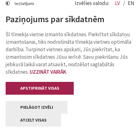
Izvēlies valodu:
LV
EN
Iestatījumi
Paziņojums par sīkdatnēm
Šī tīmekļa vietne izmanto sīkdatnes. Piekrītot sīkdatņu
izmantošanai, tiks nodrošināta tīmekļa vietnes optimāla
darbība. Turpinot vietnes apskati, Jūs piekrītat, ka
izmantosim sīkdatnes Jūsu ierīcē. Savu piekrišanu Jūs
jebkurā laikā varat atsaukt, nodzēšot saglabātās
sīkdatnes.
UZZINĀT VAIRĀK
.
APSTIPRINĀT VISAS
PIELĀGOT IZVĒLI
ATCELT VISAS