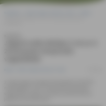
Sākumlapa
Portāla “Jelgavas Vēstnesis” arhīvs
Dažādi
Jelgavā notiks Baltijas U-16 un U-20 komandu čempionāts
vieglatlētikā
Klausīties
Jelgavā notiks Baltijas U-16 un U-
20 komandu čempionāts
vieglatlētikā
19/07/2018
Dažādi
Portāla “Jelgavas Vēstnesis” arhīvs
21. jūlijā Jelgavā, Zemgales Olimpiskajā centrā (ZOC),
notiks Baltijas U-16 un U-20 komandu čempionāts
vieglatlētikā. Latvijas U-20 izlases sastāvā startēs arī
jelgavniece Anna Ševčenko.