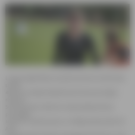
Latvijas Vieglatlētikas savienība informē, ka A.Ševčenko
startēs
400 metru skrējienā (šajā distancē Annas personīgais
rekords ir
56,78 sekundes), 400 metru barjerskrējienā (Annas
personīgais
rekords ir 1:01,89 minūtes) un 4×400 jauktajā stafetē. Kā
Anna