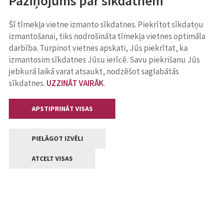
Paziņojums par sīkdatnēm
Šī tīmekļa vietne izmanto sīkdatnes. Piekrītot sīkdatņu
izmantošanai, tiks nodrošināta tīmekļa vietnes optimāla
darbība. Turpinot vietnes apskati, Jūs piekrītat, ka
izmantosim sīkdatnes Jūsu ierīcē. Savu piekrišanu Jūs
jebkurā laikā varat atsaukt, nodzēšot saglabātās
sīkdatnes.
UZZINĀT VAIRĀK
.
APSTIPRINĀT VISAS
PIELĀGOT IZVĒLI
ATCELT VISAS