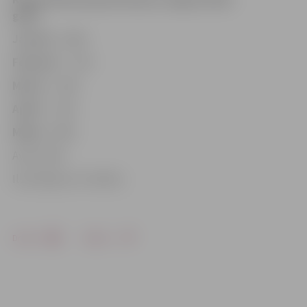
gadā
Janvārī
– 6,9%
Februārī
– 7,1%
Martā
– 7,6%
Aprīlī
– 7,3%
Maijā
– 6,9%
Avots: NVA
Ilustrācija no JV arhīva
Drukāt
Dalīties