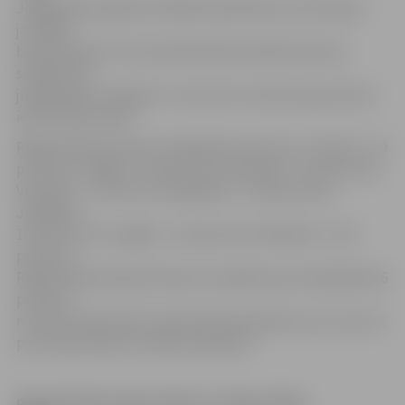
Jelgavā bija reģistrēti 1824 bezdarbnieki, bet 8. jūnijā –
jau 1840
bezdarbnieki. Procentuāli šobrīd bezdarba līmenis
saskaņā ar 8.
jūnija datiem Jelgavā ir 7 procenti no ekonomiski aktīvo
iedzīvotāju skaita.
Rīgā bezdarba līmenis maijā bija 5 procenti, Jūrmalā – 5,9
procenti, Jelgavā – 6,9 procenti, Valmierā – 6,3 procenti,
Ventspilī – 7 procenti, Daugavpilī – 10,9 procenti,
Jēkabpilī –
10,5 procenti, Liepājā – 11,6 procenti, Rēzeknē – 16,3
procenti.
Reģistrētā bezdarba līmenis Latvijā kopumā maijā bija 8,6
procenti
no ekonomiski aktīvo iedzīvotāju kopskaita, kas ir par 0,2
procentpunktiem mazāk nekā aprīlī.
Reģistrētā bezdarba līmenis Jelgavā 2015.