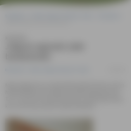
Sākumlapa
Portāla “Jelgavas Vēstnesis” arhīvs
Ekonomika
Jelgavā reģistrēti 1840 bezdarbnieki
Klausīties
Jelgavā reģistrēti 1840
bezdarbnieki
11/06/2015
Ekonomika
Portāla “Jelgavas Vēstnesis” arhīvs
Maijā Jelgavā sarucis reģistrētā bezdarba līmenis, liecina
Nodarbinātības valsts aģentūras (NVA) apkopotie dati.
Tas ir 7 procenti no ekonomiski aktīvo iedzīvotāju skaita,
kas ir par 0,3 procentiem mazāk nekā aprīlī.