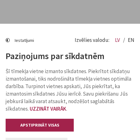
Izvēlies valodu:
LV
EN
Iestatījumi
Paziņojums par sīkdatnēm
Šī tīmekļa vietne izmanto sīkdatnes. Piekrītot sīkdatņu
izmantošanai, tiks nodrošināta tīmekļa vietnes optimāla
darbība. Turpinot vietnes apskati, Jūs piekrītat, ka
izmantosim sīkdatnes Jūsu ierīcē. Savu piekrišanu Jūs
jebkurā laikā varat atsaukt, nodzēšot saglabātās
sīkdatnes.
UZZINĀT VAIRĀK
.
APSTIPRINĀT VISAS