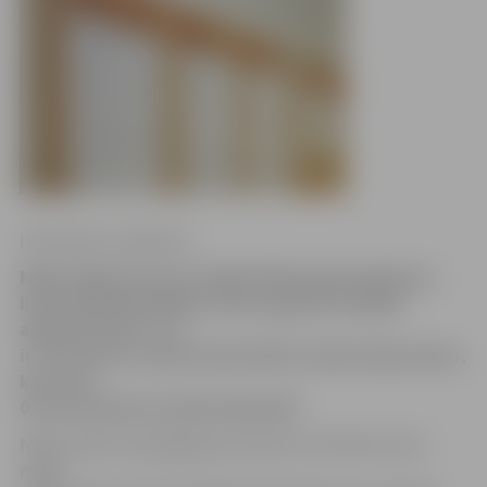
Ilze Knusle-Jankevica
Maijā Jelgavā sarucis reģistrētā bezdarba līmenis,
liecina Nodarbinātības valsts aģentūras (NVA)
apkopotie dati. Tas
ir 7 procenti no ekonomiski aktīvo iedzīvotāju skaita,
kas ir par
0,3 procentiem mazāk nekā aprīlī.
NVA portālu www.jelgavasvestnesis.lv informē, ka 31.
maijā