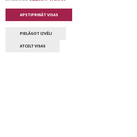
APSTIPRINĀT VISAS
PIELĀGOT IZVĒLI
ATCELT VISAS
Kontakti
Jelgavas valstpilsētas pašvaldība
Lielā iela 11, Jelgava, LV-3001
+371 63005522