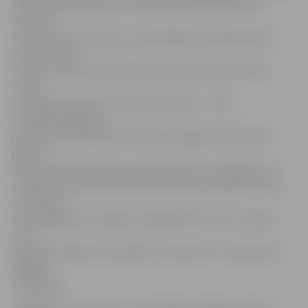
sacensībās iesaistīsies arī pārējo disciplīnu sportisti.
Viena no
tiem būs BJSS treneres Lailas Nagles audzēkne Māra
Zīverte, kuras
mērķis ir labot sev piederošo personīgo rekordu 200
metru
skrējienā. Šobrīd tas ir 26,82 sekundes. «Jūtos
sacensībām gatava –
ja spēšu labi iesildīties, tad personīgajam rekordam ir
jākrīt,»
optimistiski noskaņota ir jaunā sportiste. Jāpiebilst, ka
savainojuma dēļ skriešanas distancēs neredzēsim vienu
no šī brīža
talantīgākajiem Jelgavas vieglatlētiem Artūru Isajevu,
kurš
joprojām atgūstas pēc gūžas savainojuma. A.Isajevs gan
startēs
tāllēkšanā.