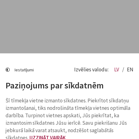
Izvēlies valodu:
LV
EN
Iestatījumi
Paziņojums par sīkdatnēm
Šī tīmekļa vietne izmanto sīkdatnes. Piekrītot sīkdatņu
izmantošanai, tiks nodrošināta tīmekļa vietnes optimāla
darbība. Turpinot vietnes apskati, Jūs piekrītat, ka
izmantosim sīkdatnes Jūsu ierīcē. Savu piekrišanu Jūs
jebkurā laikā varat atsaukt, nodzēšot saglabātās
sīkdatnes.
UZZINĀT VAIRĀK
.