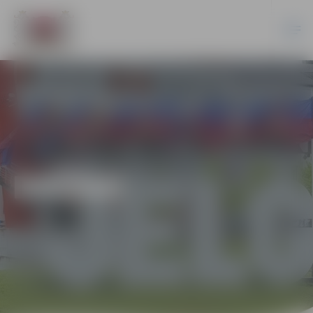
DAŽĀDI