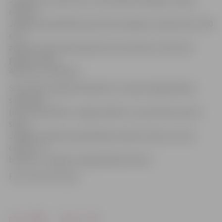
Jāpiebilst, ka par katru sacensībās sasniegto Latvijas
rekordu
Jelgavas pašvaldība sportistam piešķirs naudas balvu 300
eiro
apmērā. Sacensības ilgs līdz pat pulksten 19.10, kad
plānots fināls
400 metru skrējienā.
Sacensības organizē biedrība «Latvijas Vieglatlētikas
savienība»
(LVS) sadarbībā ar Jelgavas Bērnu un jaunatnes sporta
skolu,
Jelgavas pilsētas pašvaldības iestādi «Sporta servisa
centrs» un
biedrību «Jelgavas vieglatlētikas klubs».
Foto: Austris Auziņš
Drukāt
Dalīties