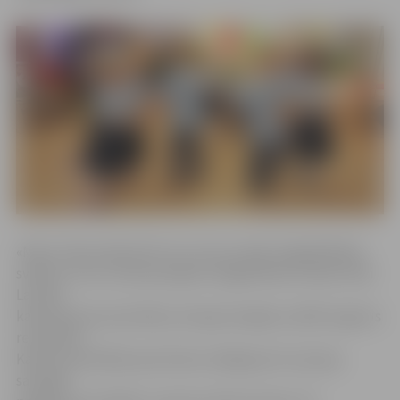
«Man ir liels prieks būt te un visus sveikt vieglatlētikas
svētkos. Ceru, ka šīs jaunajiem vieglatlētiem nebūs tikai
Latvijas
kausa posma sacensības, bet gan iespēja uzrādīt augstus
rezultātus.
Katrās sacensībās sportistam ir jādeg acīm, kas ļauj
sasniegt