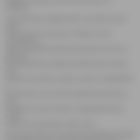
progresu rezultātos. Lai jums visiem veicas!» tā
I.Radeviča.
Sacensības vēroja Jelgavas Bērnu un jaunatnes sporta
skolas
(BJSS) direktors Jānis Leitis. «Pilsētā ir uzcelta
mūsdienīga un
šādām sacensībām atbilstoša sporta bāze, kas mums ir
jāizmanto.
Noteikti jāatzīmē, ka šādās sacensībās aug arī tiesneši,
kas ir
svarīgi. Par sportistiem runājot, uzskatu, ka vieglatlētikā
ir
izdarīts daudz, lai mums būtu augsta līmeņa sportisti,
taču,
līdzīgi kā citos sporta veidos, arī vieglatlētikā talanti
dzimst
samērā reti un periodiski,» vērtē J.Leitis.
Kā pirmās pulksten 13 sacentās lodes grūdējas, bet vēlāk