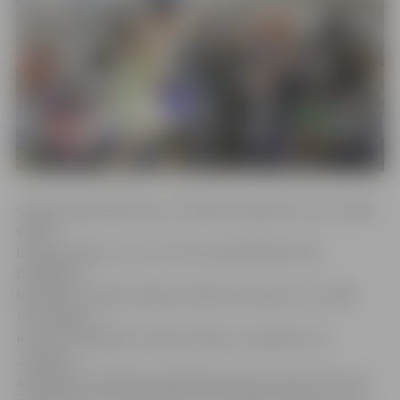
«Šogad atgriezāmies pie tradīcijas organizēt mūsu mājas
spēles
Latvija reģionos, kur nav savas augstākajā līmenī
spēlējošas
komandas. Šogad Jelgavai tādas komandas nav, tādēļ
tikai loģiski,
ka mēs izvēlējāmies tieši šo pilsētu. Jāpiebilst, ka
Jelgavā ir
augstākās kvalitātes basketbola infrastruktūra, kas nav