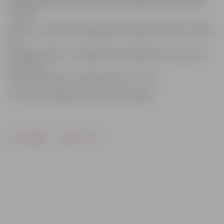
mazsvarīgi,» komentē kluba «VEF Rīga» direktore Laila
Spaliņa.
Biļetes uz spēli varēs iegādāties «Biļešu paradīzes» kasēs,
kā
arī spēles dienā – Zemgales Olimpiskajā centrā. To cena
būs 2 eiro,
bet studentiem un pensionāriem – 1 eiro.
Foto: no «VEF Rīga» arhīva, Mikus Kļaviņš
Drukāt
Dalīties