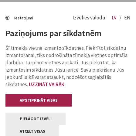
Izvēlies valodu:
LV
EN
Iestatījumi
Paziņojums par sīkdatnēm
Šī tīmekļa vietne izmanto sīkdatnes. Piekrītot sīkdatņu
izmantošanai, tiks nodrošināta tīmekļa vietnes optimāla
darbība. Turpinot vietnes apskati, Jūs piekrītat, ka
izmantosim sīkdatnes Jūsu ierīcē. Savu piekrišanu Jūs
jebkurā laikā varat atsaukt, nodzēšot saglabātās
sīkdatnes.
UZZINĀT VAIRĀK
.
APSTIPRINĀT VISAS
PIELĀGOT IZVĒLI
ATCELT VISAS