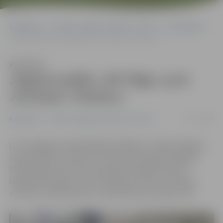
Sākumlapa
Portāla “Jelgavas Vēstnesis” arhīvs
Basketbols
Jelgavā spēlēs «VEF Rīga» pret Jūrmalas «Fēniksu»
Klausīties
Jelgavā spēlēs «VEF Rīga» pret
Jūrmalas «Fēniksu»
17/12/2016
Basketbols
Portāla “Jelgavas Vēstnesis” arhīvs
Lai arī šogad Latvijas Basketbola līgas 1. divīzijā Jelgava
nav pārstāvēta, tomēr 23. decembra vakarā Zemgales
Olimpiskajā centrā tiks aizvadīta augstākā līmeņa
basketbola spēle, kurā «VEF Rīga» uzņems Jūrmalas
«Fēnikss» basketbolistus. Mača sākums pulksten 18.