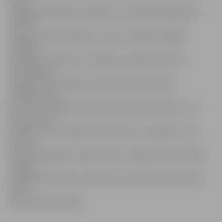
nodoti
Jelgavas dzīvnieku patversmei. Visas dienas gaitā tika
vākti arī
ziedojumi veļas mašīnas un jaunu sildītāju iegādei
Jelgavas
dzīvnieku patversmei. «Mēs esam pateicīgi visiem
ziedotājiem. Ir
sanestas daudz segas, dvieļi, dzīvnieku barība,
rotaļlietas. Tās
būs ļoti noderīgas lietas patversmes dzīvniekiem,» tā
A.Jeserēviča,
piebilstot, ka saziedotā nauda vēl nav saskaitīta, taču
viņa lēš,
ka par savāktajiem ziedojumiem noteikti sanāks nopirkt
vairākus
sildītājus dzīvnieku patversmei. Veļas mašīnai diemžēl
šoreiz
visticamāk nepietiks.