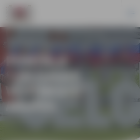
PORTĀLA
“JELGAVAS
VĒSTNESIS”
ARHĪVS