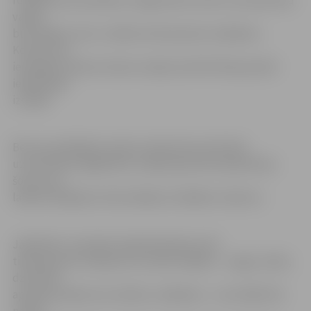
rotaļlietas dzīvniekiem. Organizatori atzīst, ka atsaucība
varēja
būt lielāka, taču ir radītas interesantas rotaļlietas.
Konkursam
iesniegtos darbus ikviens varēja novērtēt Raiņa parkā
iekārtotajā
izstādē.
Bet ar jaunākajām modes tendencēm attiecībā
uz dzīvnieku apģērbiem varēja iepazīties īpašā tērpu
šovā, kura
laikā četrkājainie mīluļi rādīja arī dažādus talantus.
Jāpiebilst, ka šodien īpašā biedrības teltī
tika pieņemti ziedojumi no iedzīvotājiem – segas, dvieļi,
dzīvnieku
aprūpes piederumi, barība, rotaļlietas –, kas vēlāk tiks