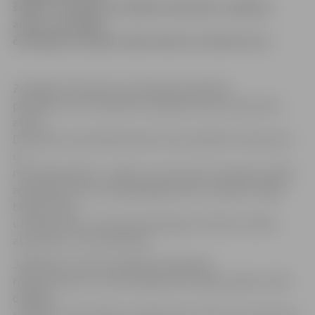
šodien. Sumināti arī labāko dzīvnieku rotaļlietu
autori, aizvadīta
četrkājaino mīluļu modes skate un talantu šovs.
Zemgales Dzīvnieku aizsardzības biedrības
pārstāve un SIA «Sanarius» īpašniece Anna Jesereviča
atzīst,
Dzīvnieku aizsardzības diena mūsu pilsētā ir izdevusies
un
nosvinēta godam. «Jāteic, ka mums ļoti noveicās ar laika
apstākļiem, kas mudināja jelgavniekus nepalikt mājās,
bet gan nākt
uz Raiņa parku. Esam ļoti priecīgi par tik lielu cilvēku
atsaucību,» tā A.Jeserēviča.
Jāpiebilst, ka pirms pasākuma biedrība
rīkoja konkursu, kurā aicināja iedzīvotājus pašiem radīt
dažādas