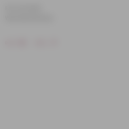
Foto: Ivars Veiliņš
Video: Māris Martinsons
Drukāt
Dalīties