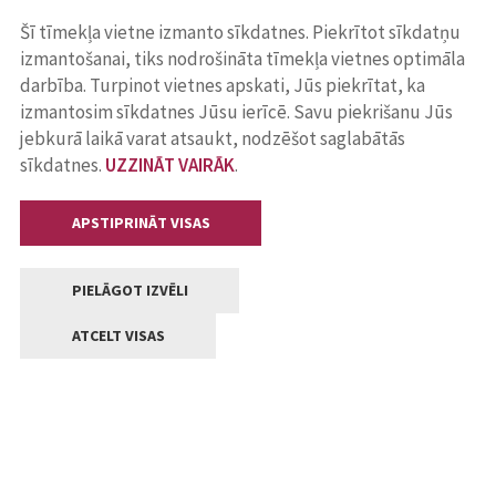
Šī tīmekļa vietne izmanto sīkdatnes. Piekrītot sīkdatņu
izmantošanai, tiks nodrošināta tīmekļa vietnes optimāla
darbība. Turpinot vietnes apskati, Jūs piekrītat, ka
izmantosim sīkdatnes Jūsu ierīcē. Savu piekrišanu Jūs
jebkurā laikā varat atsaukt, nodzēšot saglabātās
sīkdatnes.
UZZINĀT VAIRĀK
.
APSTIPRINĀT VISAS
PIELĀGOT IZVĒLI
ATCELT VISAS