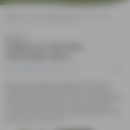
Sākumlapa
Portāla “Jelgavas Vēstnesis” arhīvs
Video
Jelgavā svin Dzīvnieku aizsardzības dienu!
Klausīties
Jelgavā svin Dzīvnieku
aizsardzības dienu!
07/10/2012
Portāla “Jelgavas Vēstnesis” arhīvs
Video
Šodien Raiņa parkā bija pulcējušies dzīvnieki un to
mīļotāji. Lai arī Starptautiskā Dzīvnieku aizsardzības
diena pasaulē tika atzīmēta 4. oktobrī, Jelgavā šai dienai
veltīti pasākumi notika šodien. Sumināti arī labāko
dzīvnieku rotaļlietu autori, aizvadīta četrkājaino mīluļu
modes skate un talantu šovs.