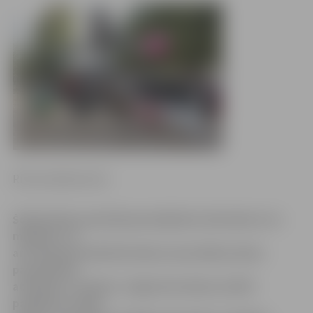
Ritma Gaidamoviča
Šodien Raiņa parkā bija pulcējušies dzīvnieki un to
mīļotāji. Lai
arī Starptautiskā Dzīvnieku aizsardzības diena
pasaulē tika
atzīmēta 4. oktobrī, Jelgavā šai dienai veltīti
pasākumi notika