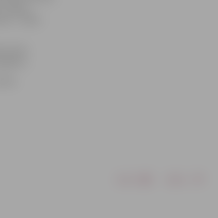
. Izrādes
sts – Kārlis
es (divi
 gadiem.
eiro.
Drukāt
Dalīties