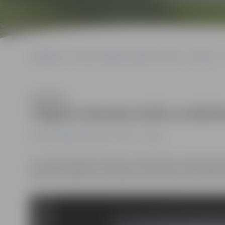
Sākumlapa
Portāla “Jelgavas Vēstnesis” arhīvs
Teātris
Klausīties
Jelgavā viesosies Emīls un Berlī
Portāla “Jelgavas Vēstnesis” arhīvs
Teātris
15. martā Jelgavas kultūras namā notiks Latvijas leļļu t
2014./2015. gada sezonā ieguvusi Spēlmaņu nakts Bērnu