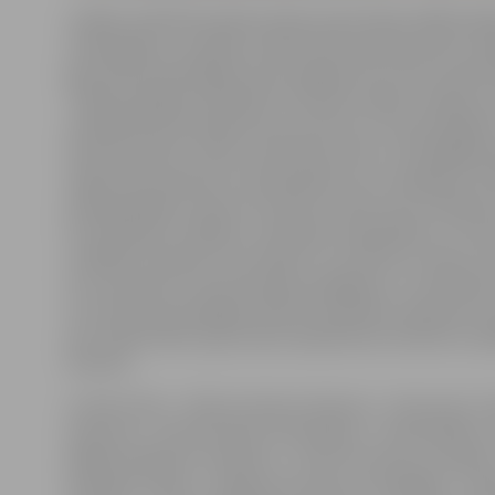
Izrādes radošā komanda režisora Ģirta Šoļa vadībā radī
mūsdienīgu, muzikālu izrādi dzīvā komiksa stilā, kur
gan lieliem skatītājiem būs iespēja dzīvot līdzi slaven
Tišbeina dēkām lielpilsētā. Cenšoties atgūt nozagto 
ceļotājs Berlīnē iepazīstas ar Gustavu un viņa draugiem
Kestnera darbs «Emīls un Berlīnes zēni» ir brīnišķīga i
atgriezties pasaulē, kurā joprojām viss ir iespējams. P
pieaugušajiem nemaz nav droši uzticēt visus noslēpu
kurā nepazīst nekādus «stāvokļus sabiedrībā» un cita
muļķības. Pasaulē, kurā valda citi, nerakstīti, likumi. 
kuru pamatā ir īsta draudzība, godīgums, uzticēšanā
nav vietas ļaunprātīgai viltībai, nodevībai, vājumam
par izrādi stāsta Leļļu teātra sabiedrisko attiecību vad
Dzenīte.
Lomās: Emīls – Pēteris Galviņš, Mamma – Dana Lāce, Po
Cepurīte – Kristīna Varša, Vecmāmiņa – Santa Didžus,
Miķelis Žideļūns, Profesors – Artūrs Putniņš, Grundeis
Kaufelds, Garais – Rodions Kuzmins, Krumbīgels – Vl