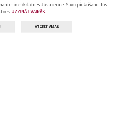
zmantosim sīkdatnes Jūsu ierīcē. Savu piekrišanu Jūs
atnes.
UZZINĀT VAIRĀK
.
I
ATCELT VISAS
Klientu apkalpošana
ilsētas pašvaldība
Darba laiks
, Jelgava, LV-3001
Pirmdienās
8.00 - 18.00
Otrdienās
8.00 - 17.00
22
Trešdienās
8.00 - 17.00
va.lv
Ceturtdienās
8.00 - 17.00
Piektdienās
8.00 - 14.30