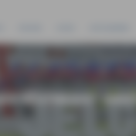
TA
PAŠVALDĪBA
IESTĀDES
KAPITĀLSABIEDRĪBAS
AS VĒSTNESIS” ARH