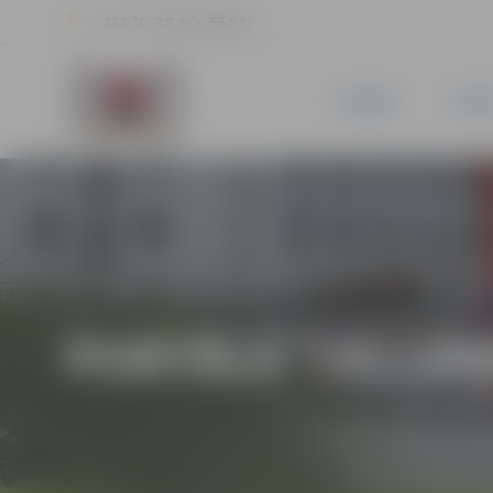
23.1 °C, 3.8 m/s, 56.8 %
JAUNUMI
PILSĒ
PORTĀLA “JELGAV