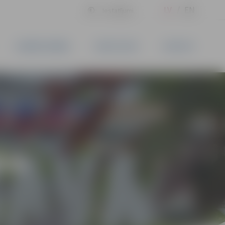
LV
EN
Iestatījumi
UZŅĒMĒJDARBĪBA
PAKALPOJUMI
KONTAKTI
ĪVS