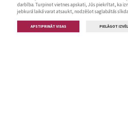
darbība. Turpinot vietnes apskati, Jūs piekrītat, ka i
jebkurā laikā varat atsaukt, nodzēšot saglabātās sīkd
APSTIPRINĀT VISAS
PIELĀGOT IZVĒL
Kontakti
Jelgavas valstp
Lielā iela 11
+371 630055
pasts@jelga