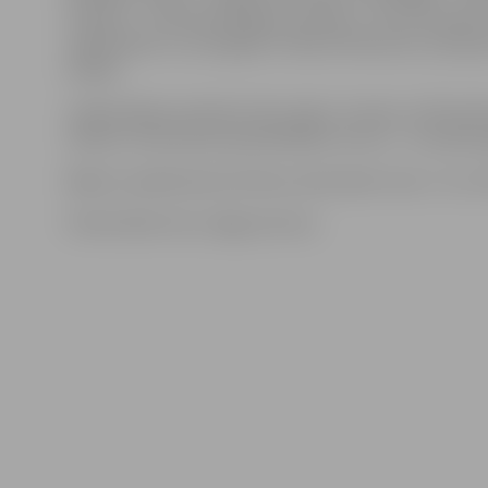
Fridrihs I – Normans Bārbals, Gerolds – Druvis Anusāns
mākslinieks un scenogrāfs ir Reinis Pētersons, komponi
Kazāks.
Izrāde sāksies pulksten 18 un ilgs 1 stundu un 50 minūt
cēlieni). Ieteicamais apmeklētāju vecums – no sešiem
Biļetes nopērkamas kultūras nama kasē. Cena: 7, 5 un 4 
Publicitātes foto, Oļegs Zernovs