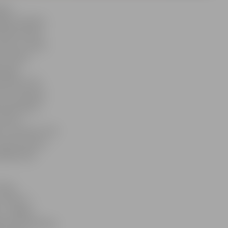
jusi
ā gan maziem,
ā zēna Emīla
naudu, mazais
. «Ēriha
espēja
asaulē, kurā
mus. Pasaulē,
s pieaugušo
Likumi,
s un drosme, bet
 un ļaunumam,»
ītāja Anda
nija
 Gustavs –
s – Edgars
adimirs Svoboda,