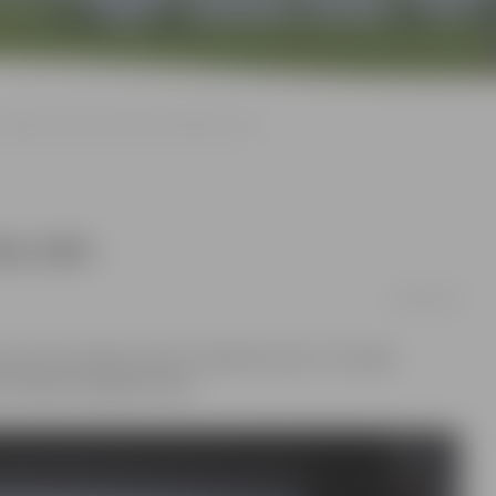
Jelgavā viesosies Emīls un Berlīnes zēni
nes zēni
08/03/2016
eātra viesizrāde «Emīls un Berlīnes zēni». Šī izrāde
 žūrijas simpātiju balvu.