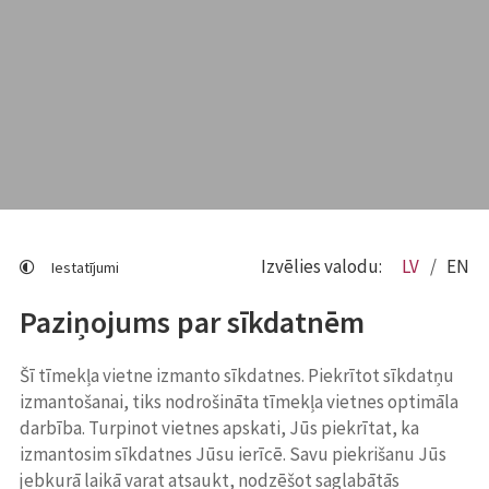
Izvēlies valodu:
LV
EN
Iestatījumi
Paziņojums par sīkdatnēm
Šī tīmekļa vietne izmanto sīkdatnes. Piekrītot sīkdatņu
izmantošanai, tiks nodrošināta tīmekļa vietnes optimāla
darbība. Turpinot vietnes apskati, Jūs piekrītat, ka
izmantosim sīkdatnes Jūsu ierīcē. Savu piekrišanu Jūs
jebkurā laikā varat atsaukt, nodzēšot saglabātās