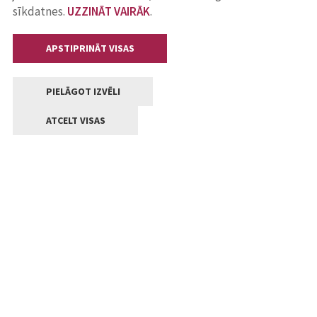
sīkdatnes.
UZZINĀT VAIRĀK
.
APSTIPRINĀT VISAS
PIELĀGOT IZVĒLI
ATCELT VISAS
Kontakti
Jelgavas valstpilsētas pašvaldība
Lielā iela 11, Jelgava, LV-3001