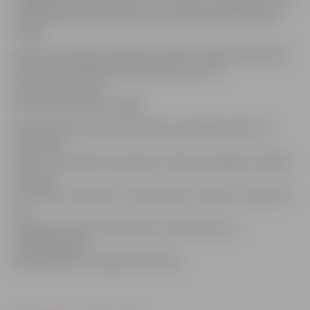
modernākais plastmasas cauruļu ražošanas komplekss
Eiropā.
Kirova ir Krievijas Federācijas pilsēta ar 490,4 tūkstošiem
iedzīvotāju. Pilsētā atrodas upes osta, tā ir
autotransporta un
dzelzceļa kustības mezgls.
Kirovas galvenais ekonomiskais potenciāls saistīts ar
ražošanas
sfēru – pārstrādes rūpniecība, elektroenerģijas un gāzes
ražošana
un sadale, transporta, celtniecības un sakaru uzņēmumi.
No
ražošanas sfērām atzīmējama ir mašīnbūve un
metālapstrāde,
kokapstrāde un vieglā rūpniecība.