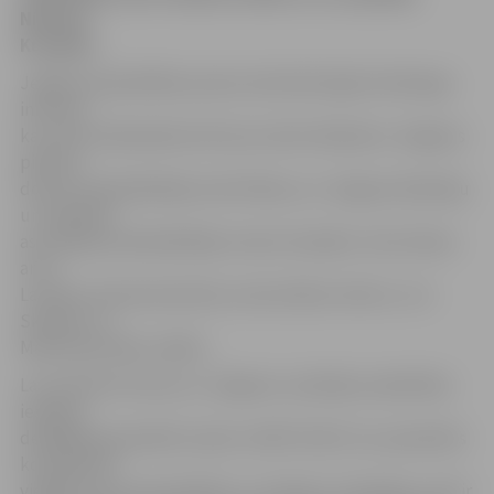
Nikolajs
Kuragins.
Jelgavas pašvaldības preses sekretāre Egita Veinberga
informē,
ka vizītes laikā plānota Kirovas mēra tikšanās ar Jelgavas
pilsētas
domes priekšsēdētāju Andri Rāviņu un Jelgavas Ražotāju
un tirgotāju
asociācijas priekšsēdētāju Imantu Kanašku. Viesi tiksies
arī ar
Latvijas Lauksaimniecības universitātes rektoru Juri
Skujānu un
Meža fakultātes vadību.
Lai izvērtētu Kirovas un Jelgavas uzņēmēju sadarbības
iespējas,
delegācija apmeklēs rūpnīcu AMO PLANT, kur paredzēts
komplektēt
vieglās kravas automašīnas, un rūpnīcu «Evopipes», kas ir