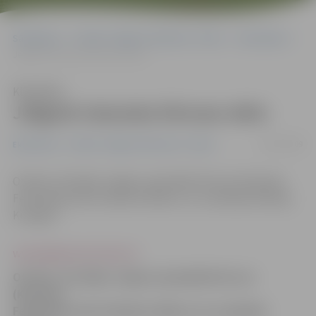
Sākumlapa
Portāla “Jelgavas Vēstnesis” arhīvs
Ekonomika
Jelgavā viesosies Kirovas mērs
Klausīties
Jelgavā viesosies Kirovas mērs
24/07/2009
Ekonomika
Portāla “Jelgavas Vēstnesis” arhīvs
Otrdien, 28. jūlijā, Jelgavu apmeklēs Kirovas (Krievijas
Federācija) mērs Vladimirs Bikovs un uzņēmējs Nikolajs
Kuragins.
www.jelgavasvestnesis.lv
Otrdien, 28. jūlijā, Jelgavu apmeklēs Kirovas
(Krievijas
Federācija) mērs Vladimirs Bikovs un uzņēmējs