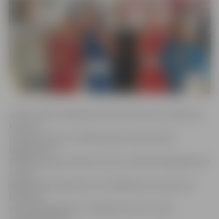
JCSVC treneris Aleksandrs Knohs informē, ka D.Sidorovs
kļuva par
Latvijas čempionu skolēnu grupā svarā līdz 38,5
kilogramiem.
Skolēnu grupā čempiona titulu svarā līdz 64 kilogramiem
izcīnīja
jelgavnieks M.Kļavinskis, bet R.Balahovcevs kļuva par
čempionu
svara kategorijā līdz 72 kilogramiem. Bet JCSVC