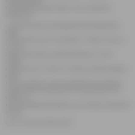
audzēknis Daniils
Vocišs skolēnu grupā izcīnīja 3. vietu svarā līdz 50
kilogramiem.
«Jauniešu grupā svara kategorijā līdz 60 kilogramiem
finālā
rindā tikās divi mūsu centra bokseri – Markuss Tenčs un
Ivis Jass.
Skaistā cīņā tomēr precīzāks bija Markuss, izcīnot
Latvijas
čempiona titulu. Ivis līdz ar to tika pie sudraba medaļas,»
stāsta
treneris, piebilstot, ka jau šonedēļ M.Tenčs piedalīsies
starptautiskā turnīrā Kauņā, kur startēs bokseri no 11
valstīm, un
tas būs kārtējais pārbaudījums pirms Eiropas čempionāta
Krievijā.
Foto: no trenera A.Knoha arhīva