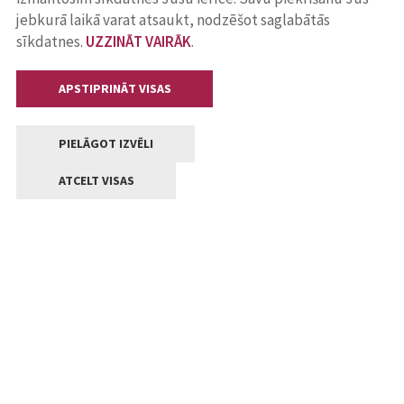
jebkurā laikā varat atsaukt, nodzēšot saglabātās
sīkdatnes.
UZZINĀT VAIRĀK
.
APSTIPRINĀT VISAS
PIELĀGOT IZVĒLI
ATCELT VISAS
Kontakti
Jelgavas valstpilsētas pašvaldība