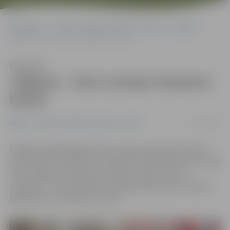
Sākumlapa
Portāla “Jelgavas Vēstnesis” arhīvs
Dažādi
Jelgavai – četri Latvijas čempioni boksā
Klausīties
Jelgavai – četri Latvijas čempioni
boksā
10/09/2018
Dažādi
Portāla “Jelgavas Vēstnesis” arhīvs
Nedēļas nogalē Rīgā notika Latvijas čempionāts boksā
jauniešiem un skolēniem. Latvijas čempiona titulu izcīnīja
četri Jelgavas Cīņas sporta veidu centra (JCSVC)
audzēkņi – Deniss Sidorovs, Mārtiņš Kļavinskis, Ruslans
Balahovcevs un Markuss Tenčs.