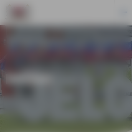
DAŽĀDI