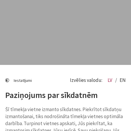
Izvēlies valodu:
LV
EN
Iestatījumi
Paziņojums par sīkdatnēm
Šī tīmekļa vietne izmanto sīkdatnes. Piekrītot sīkdatņu
izmantošanai, tiks nodrošināta tīmekļa vietnes optimāla
darbība. Turpinot vietnes apskati, Jūs piekrītat, ka
izmantosim sīkdatnes Jūsu ierīcē. Savu piekrišanu Jūs